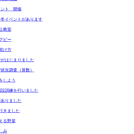
ベント 開催
会冬イベントがあります
止教室
グビー
溶け方
習がはじまりました
習状況調査（算数）
をしよう
開設訓練を行いました
がありました
行きました
える野菜
しみ