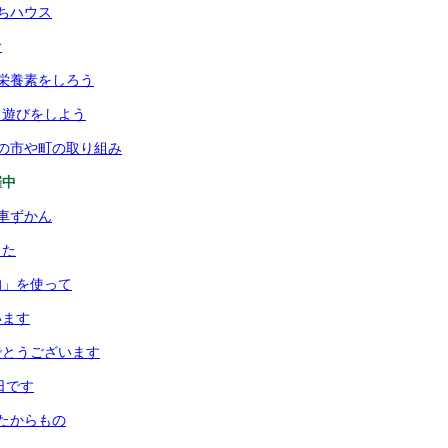
ちハウス
食
栄養素をしろう
月遊びをしよう
の市や町の取り組み
催中
車ずかん
した
均」を使って
います
でとうございます
日です
たからもの