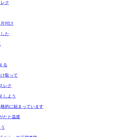
とレク
と片付け
ました
式
える
受け取って
スレク
えしよう
本格的に始まっています
がたと温度
よう