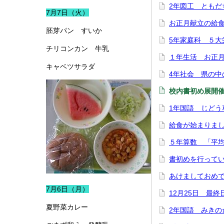
2年図工 ともだ
7月7日（火）
お正月献立の給
胚芽パン すいか
5年家庭科 ５大
チリコンカン 牛乳
１年生活 お正
キャベツサラダ
4年社会 県の中
校内書初め展開
1年国語 じどう
給食が始まりま
５年算数 「平
書初めを行って
あけましておめ
7月6日（月）
12月25日 最終
夏野菜カレー
2年国語 みきの