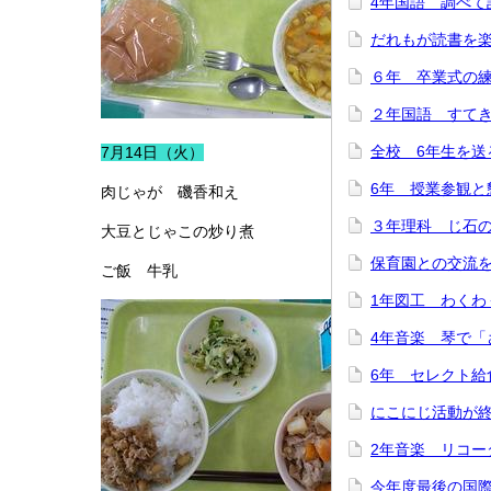
4年国語 調べて
だれもが読書を
６年 卒業式の
２年国語 すて
全校 6年生を送
7月14日（火）
6年 授業参観と
肉じゃが 磯香和え
３年理科 じ石
大豆とじゃこの炒り煮
保育園との交流
ご飯 牛乳
1年図工 わくわ
4年音楽 琴で「
6年 セレクト給
にこにじ活動が
2年音楽 リコー
今年度最後の国