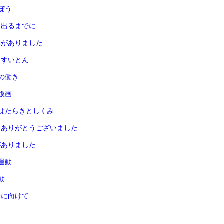
ぼう
に出るまでに
動がありました
とすいとん
の働き
版画
はたらきとしくみ
 ありがとうございました
がありました
運動
動
動に向けて