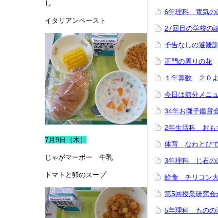
し
6年理科 電気の
イタリアンペースト
27回目の学校の
予告なしの避難
正門の周りの花
１年算数 ２０
今日は節分メニ
34年お囃子鑑賞
2年生活科 おも
7月9日（木）
体育 なわとび
じゃがマーボー 牛乳
3年理科 じ石の
トマトと卵のスープ
給食 チリコン
第5回授業研究会
5年理科 ものの