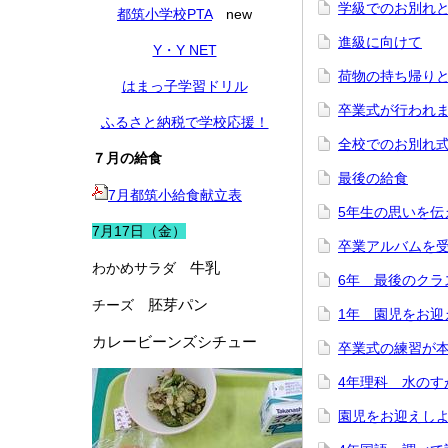
学級でのお別れ
都筑小学校PTA
new
進級に向けて
Y・Y NET
荷物の持ち帰り
はまっ子学習ドリル
卒業式が行われ
ふるさと納税で学校応援！
全校でのお別れ
７月の給食
最後の給食
7月都筑小給食献立表
5年生の思いを伝
7月17日（金）
卒業アルバムを
牛乳
わかめサラダ
6年 最後のクラ
胚芽パン
チーズ
1年 園児をお迎
カレービーンズシチュー
卒業式の練習が
4年理科 水のす
園児をお迎えし