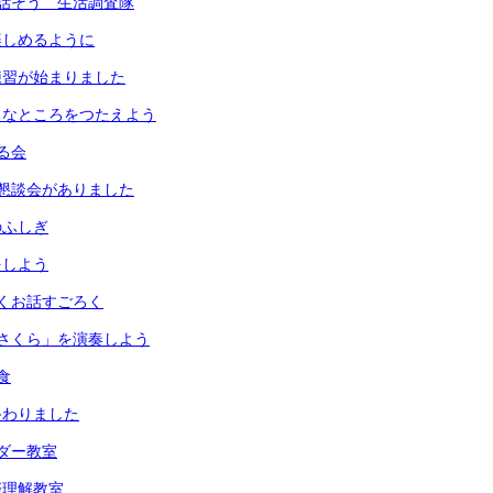
話そう 生活調査隊
楽しめるように
練習が始まりました
きなところをつたえよう
る会
懇談会がありました
のふしぎ
をしよう
くお話すごろく
さくら」を演奏しよう
食
終わりました
ダー教室
際理解教室