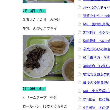
おやじの会冬イ
7月13日（月）
都筑小おやじの
栄養まんてん丼 みそ汁
6年 薬物乱用防
牛乳 きびなごフライ
3年体育 タグラ
5年理科 ものの
卒業式の歌の練
横浜市学力・学
3年総合 お祭り
地域防災拠点の
最後の授業参観
7月10日（金）
6年 東京見学に
クリームスープ 牛乳
2年生活 秋に植
ロールパン ゆでとうもろこ
4年国語 冬の楽