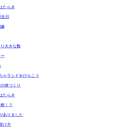
はたらき
誕生日
訓練
より大きな数
ュー
会
ちゃランドをひらこう
での体つくり
はたらき
大根！？
がありました
溶け方