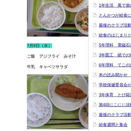
1年生活 風で遊
とんかつが給食
最後のクラブ活
給食のはじまり
5年理科 電磁石
7月8日（水）
3年図工 紙での
ご飯 アジフライ みそ汁
6年理科 てこの
牛乳 キャベツサラダ
本の読み聞かせ
学校保健委員会
3年体育 とび箱
第4回にこにじ活
最後のクラブ活
給食週間と集会