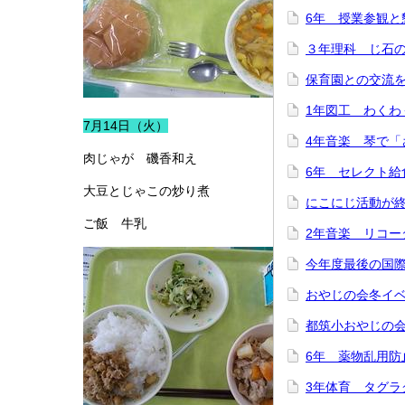
6年 授業参観と
３年理科 じ石
保育園との交流
1年図工 わくわ
7月14日（火）
4年音楽 琴で「
肉じゃが 磯香和え
6年 セレクト給
大豆とじゃこの炒り煮
にこにじ活動が
ご飯 牛乳
2年音楽 リコー
今年度最後の国
おやじの会冬イ
都筑小おやじの
6年 薬物乱用防
3年体育 タグラ