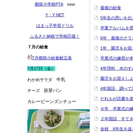
都筑小学校PTA
new
最後の給食
Y・Y NET
5年生の思いを伝
はまっ子学習ドリル
卒業アルバムを
ふるさと納税で学校応援！
6年 最後のクラ
７月の給食
1年 園児をお迎
7月都筑小給食献立表
卒業式の練習が
4年理科 水のす
7月17日（金）
園児をお迎えし
牛乳
わかめサラダ
4年国語 調べて
胚芽パン
チーズ
だれもが読書を
カレービーンズシチュー
６年 卒業式の
２年国語 すて
全校 6年生を送