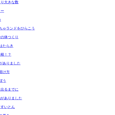
より大きな数
ュー
会
ちゃランドをひらこう
での体つくり
はたらき
大根！？
がありました
溶け方
ぼう
に出るまでに
動がありました
とすいとん