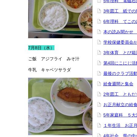
5年理科 電磁石
3年図工 紙での
6年理科 てこの
本の読み聞かせ
学校保健委員会
7月8日（水）
3年体育 とび箱
ご飯 アジフライ みそ汁
第4回にこにじ活
牛乳 キャベツサラダ
最後のクラブ活
給食週間と集会
2年図工 ともだ
お正月献立の給
5年家庭科 ５大
１年生活 お正
4年社会 県の中