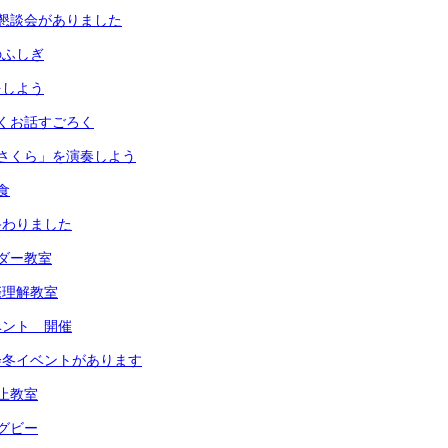
懇談会がありました
のふしぎ
をしよう
くお話すごろく
さくら」を演奏しよう
食
終わりました
ダー教室
際理解教室
ベント 開催
会冬イベントがあります
止教室
グビー