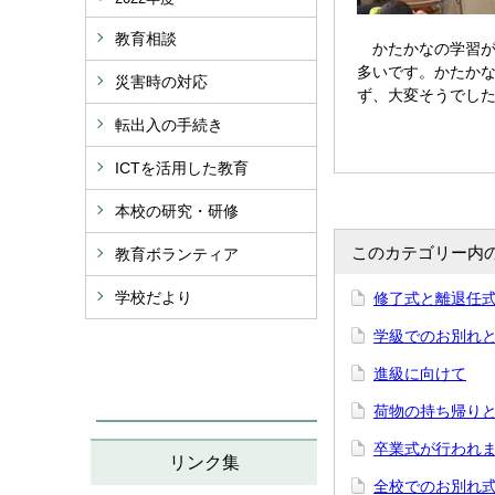
教育相談
かたかなの学習が
多いです。かたか
災害時の対応
ず、大変そうでし
転出入の手続き
ICTを活用した教育
本校の研究・研修
このカテゴリー内
教育ボランティア
学校だより
修了式と離退任
学級でのお別れ
進級に向けて
荷物の持ち帰り
卒業式が行われ
リンク集
全校でのお別れ