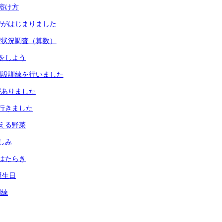
溶け方
習がはじまりました
習状況調査（算数）
をしよう
開設訓練を行いました
がありました
行きました
える野菜
しみ
はたらき
誕生日
訓練