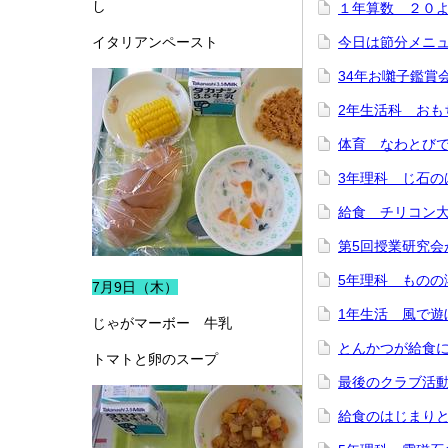
し
１年算数 ２０
イタリアンペースト
今日は節分メニ
34年お囃子鑑賞
2年生活科 おも
体育 なわとび
3年理科 じ石の
給食 チリコン
第5回授業研究会
5年理科 ものの
7月9日（木）
1年生活 風で遊
じゃがマーボー 牛乳
とんかつが給食
トマトと卵のスープ
最後のクラブ活
給食のはじまり