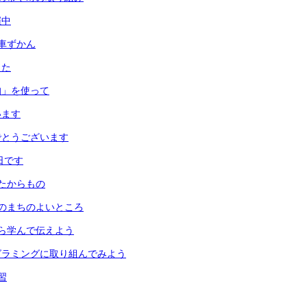
催中
車ずかん
した
均」を使って
います
でとうございます
日です
たからもの
のまちのよいところ
ら学んで伝えよう
グラミングに取り組んでみよう
習