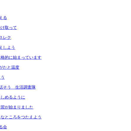
える
受け取って
スレク
えしよう
本格的に始まっています
がたと温度
よう
話そう 生活調査隊
楽しめるように
練習が始まりました
きなところをつたえよう
る会