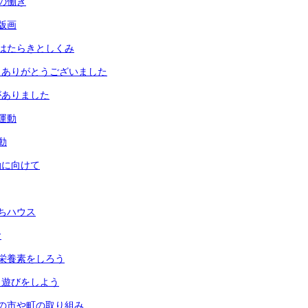
の働き
版画
はたらきとしくみ
 ありがとうございました
がありました
運動
動
動に向けて
ちハウス
食
栄養素をしろう
月遊びをしよう
の市や町の取り組み