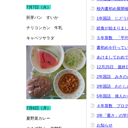
7月7日（火）
校内書初め展開
胚芽パン すいか
1年国語 じどう
チリコンカン 牛乳
給食が始まりま
５年算数 「平
キャベツサラダ
書初めを行って
あけましておめ
12月25日 最終
2年国語 みきの
3年国語 わたし
5年国語 偉人か
４年算数 プロ
7月6日（月）
3年「重さ」の学
夏野菜カレー
お知らせ