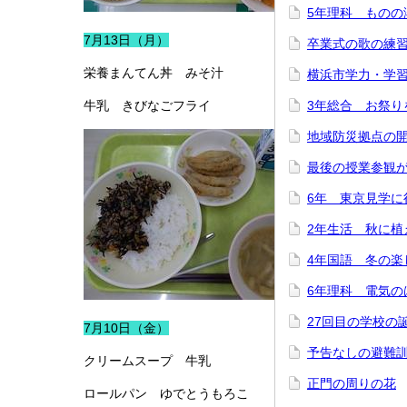
5年理科 ものの
7月13日（月）
卒業式の歌の練
栄養まんてん丼 みそ汁
横浜市学力・学
牛乳 きびなごフライ
3年総合 お祭り
地域防災拠点の
最後の授業参観
6年 東京見学に
2年生活 秋に植
4年国語 冬の楽
6年理科 電気の
27回目の学校の
7月10日（金）
予告なしの避難
クリームスープ 牛乳
正門の周りの花
ロールパン ゆでとうもろこ