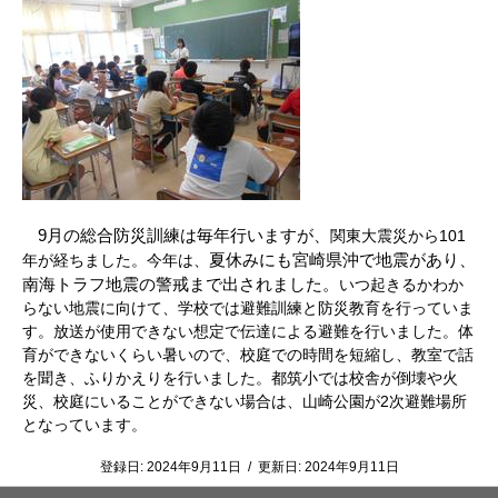
9月の総合防災訓練は
毎年行いますが、
関東大震災から101
夏休みにも宮崎県沖で地震があり、
年が経ちました。今年は、
南海トラフ地震の警戒まで出されました。
いつ起きるかわか
らない地震に向けて、学校では避難訓練と防災教育を行っていま
す。放送が使用できない想定で伝達による避難を行いました。体
育ができないくらい暑いので、校庭での時間を短縮し、教室で話
を聞き、ふりかえりを行いました。都筑小では校舎が倒壊や火
災、校庭にいることができない場合は、山崎公園が2次避難場所
となっています。
登録日:
2024年9月11日
/
更新日:
2024年9月11日