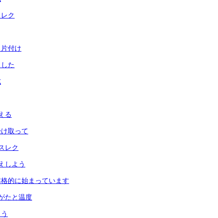
とレク
と片付け
ました
式
える
受け取って
スレク
えしよう
本格的に始まっています
がたと温度
よう