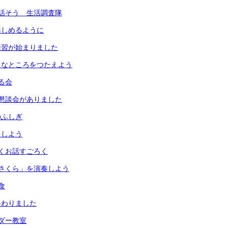
話そう 生活調査隊
楽しめるように
練習が始まりました
きなところをつたえよう
る会
懇談会がありました
のふしぎ
をしよう
くお話すごろく
さくら」を演奏しよう
食
終わりました
ダー教室