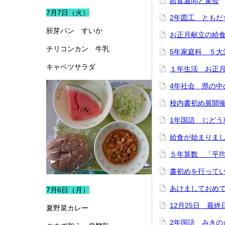
給食週間と集会
7月7日（火）
2年図工 ともだ
胚芽パン すいか
お正月献立の給
チリコンカン 牛乳
5年家庭科 ５大
キャベツサラダ
１年生活 お正
4年社会 県の中
校内書初め展開
1年国語 じどう
給食が始まりま
５年算数 「平
書初めを行って
あけましておめ
7月6日（月）
12月25日 最終
夏野菜カレー
2年国語 みきの