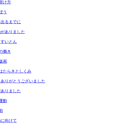
溶け方
ぼう
に出るまでに
動がありました
とすいとん
の働き
版画
はたらきとしくみ
 ありがとうございました
がありました
運動
動
動に向けて