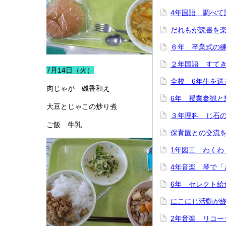
4年国語 調べて
だれもが読書を
６年 卒業式の
２年国語 すて
7月14日（火）
全校 6年生を送
肉じゃが 磯香和え
6年 授業参観と
大豆とじゃこの炒り煮
３年理科 じ石
ご飯 牛乳
保育園との交流
1年図工 わくわ
4年音楽 琴で「
6年 セレクト給
にこにじ活動が
2年音楽 リコー