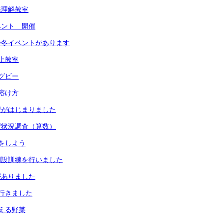
際理解教室
ベント 開催
会冬イベントがあります
止教室
グビー
溶け方
習がはじまりました
習状況調査（算数）
をしよう
開設訓練を行いました
がありました
行きました
える野菜