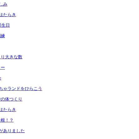
しみ
はたらき
誕生日
訓練
より大きな数
ュー
会
ちゃランドをひらこう
での体つくり
はたらき
大根！？
がありました