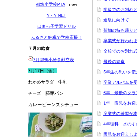
都筑小学校PTA
new
学級でのお別れ
Y・Y NET
進級に向けて
はまっ子学習ドリル
荷物の持ち帰り
ふるさと納税で学校応援！
卒業式が行われ
７月の給食
全校でのお別れ
7月都筑小給食献立表
最後の給食
7月17日（金）
5年生の思いを伝
牛乳
わかめサラダ
卒業アルバムを
6年 最後のクラ
胚芽パン
チーズ
1年 園児をお迎
カレービーンズシチュー
卒業式の練習が
4年理科 水のす
園児をお迎えし