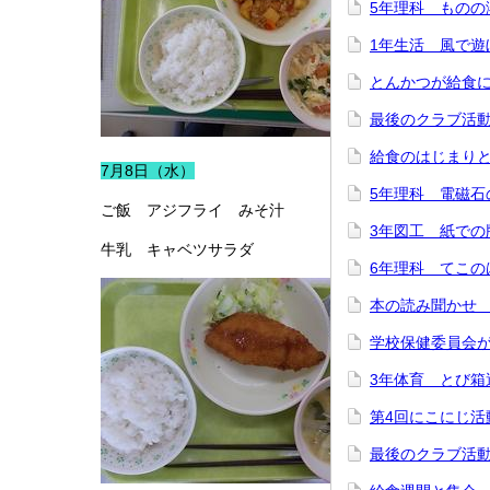
5年理科 ものの
1年生活 風で遊
とんかつが給食
最後のクラブ活
給食のはじまり
7月8日（水）
5年理科 電磁石
ご飯 アジフライ みそ汁
3年図工 紙での
牛乳 キャベツサラダ
6年理科 てこの
本の読み聞かせ
学校保健委員会
3年体育 とび箱
第4回にこにじ活
最後のクラブ活