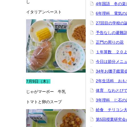
し
4年国語 冬の楽
イタリアンペースト
6年理科 電気の
27回目の学校の
予告なしの避難
正門の周りの花
１年算数 ２０
今日は節分メニ
34年お囃子鑑賞
2年生活科 おも
7月9日（木）
体育 なわとび
じゃがマーボー 牛乳
3年理科 じ石の
トマトと卵のスープ
給食 チリコン
第5回授業研究会