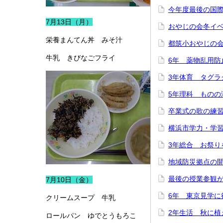
今年度最後の国
7月13日（月）
おやじの会冬イ
栄養まんてん丼 みそ汁
都筑小おやじの
牛乳 きびなごフライ
6年 薬物乱用防
3年体育 タグラ
5年理科 ものの
卒業式の歌の練
横浜市学力・学
3年総合 お祭り
地域防災拠点の
最後の授業参観
7月10日（金）
6年 東京見学に
クリームスープ 牛乳
2年生活 秋に植
ロールパン ゆでとうもろこ