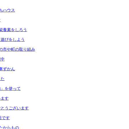
ちハウス
食
栄養素をしろう
月遊びをしよう
の市や町の取り組み
催中
車ずかん
した
均」を使って
います
でとうございます
日です
たからもの