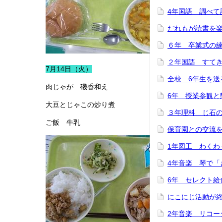
4年国語 調べて
だれもが読書を
６年 卒業式の
２年国語 すて
7月14日（火）
全校 6年生を送
肉じゃが 磯香和え
6年 授業参観と
大豆とじゃこの炒り煮
３年理科 じ石
ご飯 牛乳
保育園との交流
1年図工 わくわ
4年音楽 琴で「
6年 セレクト給
にこにじ活動が
2年音楽 リコー