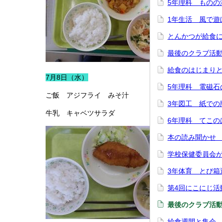
5年理科 ものの
1年生活 風で遊
とんかつが給食
最後のクラブ活
給食のはじまり
7月8日（水）
5年理科 電磁石
ご飯 アジフライ みそ汁
3年図工 紙での
牛乳 キャベツサラダ
6年理科 てこの
本の読み聞かせ
学校保健委員会
3年体育 とび箱
第4回にこにじ活
最後のクラブ活
給食週間と集会