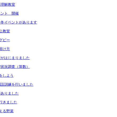
際理解教室
ベント 開催
会冬イベントがあります
止教室
グビー
溶け方
習がはじまりました
習状況調査（算数）
をしよう
開設訓練を行いました
がありました
行きました
える野菜