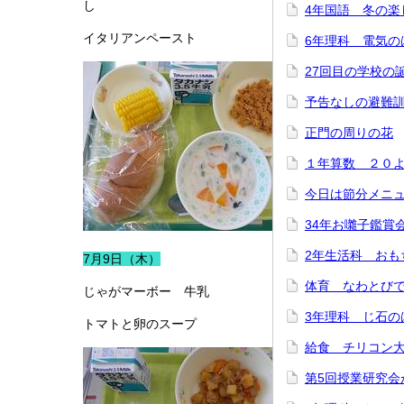
し
4年国語 冬の楽
イタリアンペースト
6年理科 電気の
27回目の学校の
予告なしの避難
正門の周りの花
１年算数 ２０
今日は節分メニ
34年お囃子鑑賞
2年生活科 おも
7月9日（木）
体育 なわとび
じゃがマーボー 牛乳
3年理科 じ石の
トマトと卵のスープ
給食 チリコン
第5回授業研究会