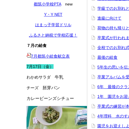
都筑小学校PTA
new
学級でのお別れ
Y・Y NET
進級に向けて
はまっ子学習ドリル
荷物の持ち帰り
ふるさと納税で学校応援！
卒業式が行われ
７月の給食
全校でのお別れ
7月都筑小給食献立表
最後の給食
7月17日（金）
5年生の思いを伝
牛乳
卒業アルバムを
わかめサラダ
6年 最後のクラ
胚芽パン
チーズ
1年 園児をお迎
カレービーンズシチュー
卒業式の練習が
4年理科 水のす
園児をお迎えし