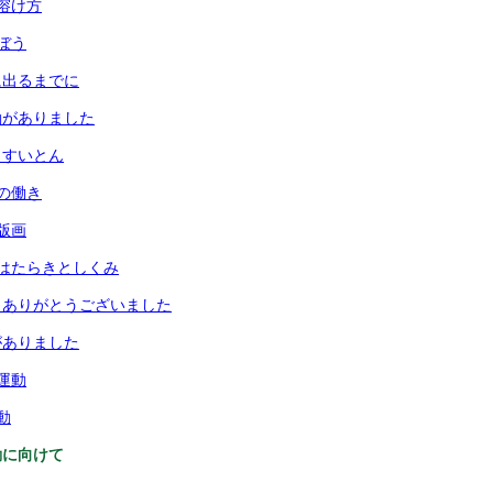
溶け方
ぼう
に出るまでに
動がありました
とすいとん
の働き
版画
はたらきとしくみ
 ありがとうございました
がありました
運動
動
動に向けて