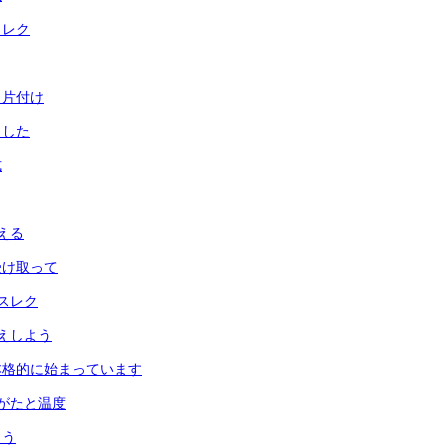
とレク
と片付け
ました
式
える
受け取って
スレク
えしよう
本格的に始まっています
がたと温度
よう