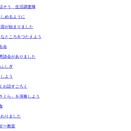
話そう 生活調査隊
楽しめるように
練習が始まりました
きなところをつたえよう
る会
懇談会がありました
のふしぎ
をしよう
くお話すごろく
さくら」を演奏しよう
食
終わりました
ダー教室