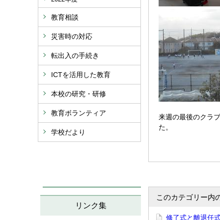
教育相談
災害時の対応
転出入の手続き
ICTを活用した教育
本校の研究・研修
教育ボランティア
来週の最後のクラ
た。
学校だより
このカテゴリー内
リンク集
修了式と離退任