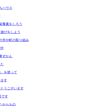
ちハウス
食
栄養素をしろう
月遊びをしよう
の市や町の取り組み
催中
車ずかん
した
均」を使って
います
でとうございます
日です
たからもの