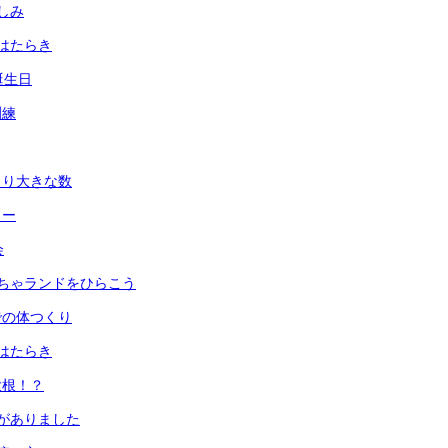
しみ
はたらき
誕生日
訓練
より大きな数
ュー
会
ちゃランドをひらこう
での体つくり
はたらき
大根！？
がありました