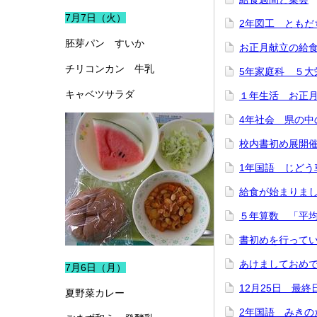
7月7日（火）
2年図工 ともだ
胚芽パン すいか
お正月献立の給
チリコンカン 牛乳
5年家庭科 ５大
キャベツサラダ
１年生活 お正
4年社会 県の中
校内書初め展開
1年国語 じどう
給食が始まりま
５年算数 「平
書初めを行って
あけましておめ
7月6日（月）
12月25日 最終
夏野菜カレー
2年国語 みきの