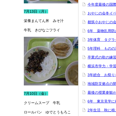
今年度最後の国
7月13日（月）
おやじの会冬イ
栄養まんてん丼 みそ汁
都筑小おやじの
牛乳 きびなごフライ
6年 薬物乱用防
3年体育 タグラ
5年理科 ものの
卒業式の歌の練
横浜市学力・学
3年総合 お祭り
地域防災拠点の
最後の授業参観
7月10日（金）
6年 東京見学に
クリームスープ 牛乳
2年生活 秋に植
ロールパン ゆでとうもろこ