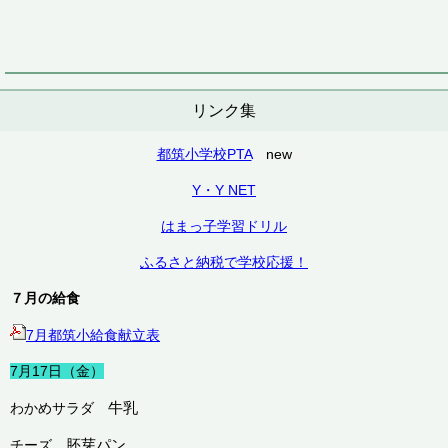
リンク集
都筑小学校PTA
new
Y・Y NET
はまっ子学習ドリル
ふるさと納税で学校応援！
７月の給食
7月都筑小給食献立表
7月17日（金）
牛乳
わかめサラダ
胚芽パン
チーズ