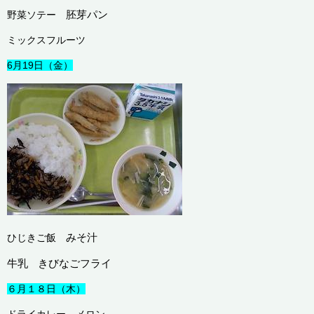
胚芽パン
野菜ソテー
ミックスフルーツ
6月19日（金）
みそ汁
ひじきご飯
牛乳
きびなごフライ
６月１８日（木）