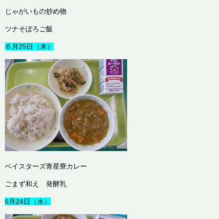
じゃがいもの炒め物
ツナそぼろご飯
６月25日（木）
ベイスターズ青星寮カレー
ごまず和え 発酵乳
6月24日（水）