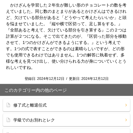
かけざんを学習した２年生が難しい形のチョコレートの数を考
えていました。同じ数のまとまりがあるとかけざんはできるけれ
ど、欠けている部分があると「どうやって考えたらいいか」と頭
を悩ませていました。『縦や横で区切って、足し算をする。』
『全部あると考えて、欠けている部分を引き算する』この２つは
計算が２つになる。そこで出てきたのが、『区切った部分を移動
させて、1つのかけざんができるようにする。』という考えで
す。1つの式で表すことができるのは素晴らしいですが、どの形
でも使用できるわけではありません。1つの解答に執着せず、多
様な考えを見つけ出し、使い分けられる力が身についていくとう
れしいですね。
登録日:
2024年12月12日
/
更新日:
2024年12月12日
このカテゴリー内の他のページ
修了式と離退任式
学級でのお別れとレク