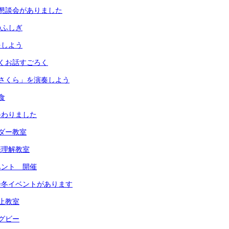
懇談会がありました
のふしぎ
をしよう
くお話すごろく
さくら」を演奏しよう
食
終わりました
ダー教室
際理解教室
ベント 開催
会冬イベントがあります
止教室
グビー