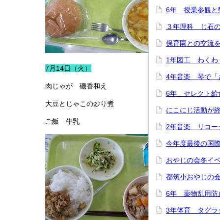
6年 授業参観と
３年理科 じ石
保育園との交流
1年図工 わくわ
7月14日（火）
4年音楽 琴で「
肉じゃが 磯香和え
6年 セレクト給
大豆とじゃこの炒り煮
にこにじ活動が
ご飯 牛乳
2年音楽 リコー
今年度最後の国
おやじの会冬イ
都筑小おやじの
6年 薬物乱用防
3年体育 タグラ