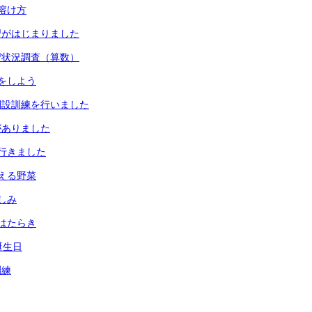
溶け方
習がはじまりました
習状況調査（算数）
をしよう
開設訓練を行いました
がありました
行きました
える野菜
しみ
はたらき
誕生日
訓練