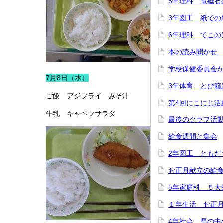
5年理科 電磁石
3年図工 紙での
6年理科 てこの
本の読み聞かせ
学校保健委員会
7月8日（水）
3年体育 とび箱
ご飯 アジフライ みそ汁
第4回にこにじ活
牛乳 キャベツサラダ
最後のクラブ活
給食週間と集会
2年図工 ともだ
お正月献立の給
5年家庭科 ５大
１年生活 お正
4年社会 県の中