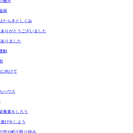
の働き
版画
はたらきとしくみ
 ありがとうございました
がありました
運動
動
動に向けて
ちハウス
食
栄養素をしろう
月遊びをしよう
の市や町の取り組み