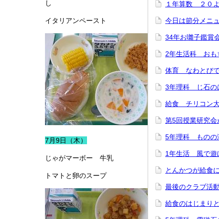
し
１年算数 ２０
イタリアンペースト
今日は節分メニ
34年お囃子鑑賞
2年生活科 おも
体育 なわとび
3年理科 じ石の
給食 チリコン
第5回授業研究会
5年理科 ものの
7月9日（木）
1年生活 風で遊
じゃがマーボー 牛乳
とんかつが給食
トマトと卵のスープ
最後のクラブ活
給食のはじまり