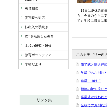
教育相談
19日は夏休み前
ら、今日のうちに
災害時の対応
ても学校に職員は
転出入の手続き
ICTを活用した教育
本校の研究・研修
このカテゴリー内
教育ボランティア
学校だより
修了式と離退任
学級でのお別れ
進級に向けて
荷物の持ち帰り
卒業式が行われ
リンク集
全校でのお別れ