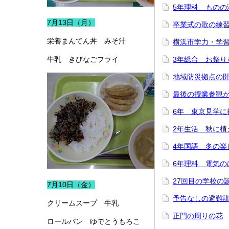
5年理科 ものの
7月13日（月）
卒業式の歌の練
栄養まんてん丼 みそ汁
横浜市学力・学
牛乳 きびなごフライ
3年総合 お祭り
地域防災拠点の
最後の授業参観
6年 東京見学に
2年生活 秋に植
4年国語 冬の楽
6年理科 電気の
27回目の学校の
7月10日（金）
予告なしの避難
クリームスープ 牛乳
正門の周りの花
ロールパン ゆでとうもろこ