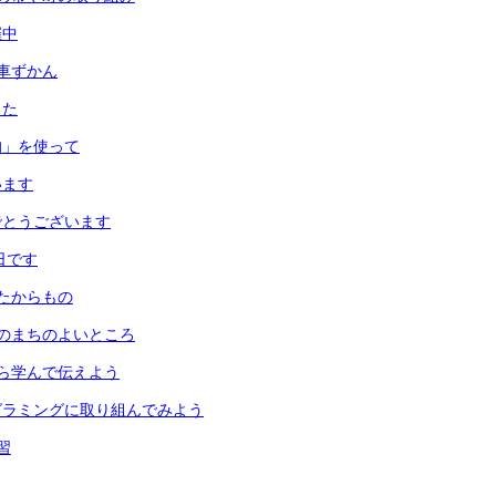
催中
車ずかん
した
均」を使って
います
でとうございます
日です
たからもの
のまちのよいところ
ら学んで伝えよう
グラミングに取り組んでみよう
習