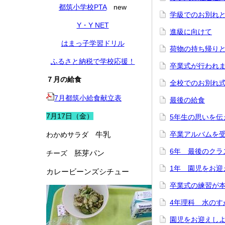
都筑小学校PTA
new
学級でのお別れ
Y・Y NET
進級に向けて
はまっ子学習ドリル
荷物の持ち帰り
ふるさと納税で学校応援！
卒業式が行われ
７月の給食
全校でのお別れ
7月都筑小給食献立表
最後の給食
7月17日（金）
5年生の思いを伝
牛乳
卒業アルバムを
わかめサラダ
6年 最後のクラ
胚芽パン
チーズ
1年 園児をお迎
カレービーンズシチュー
卒業式の練習が
4年理科 水のす
園児をお迎えし