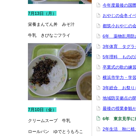
今年度最後の国
7月13日（月）
おやじの会冬イ
栄養まんてん丼 みそ汁
都筑小おやじの
牛乳 きびなごフライ
6年 薬物乱用防
3年体育 タグラ
5年理科 ものの
卒業式の歌の練
横浜市学力・学
3年総合 お祭り
地域防災拠点の
最後の授業参観
7月10日（金）
6年 東京見学に
クリームスープ 牛乳
2年生活 秋に植
ロールパン ゆでとうもろこ