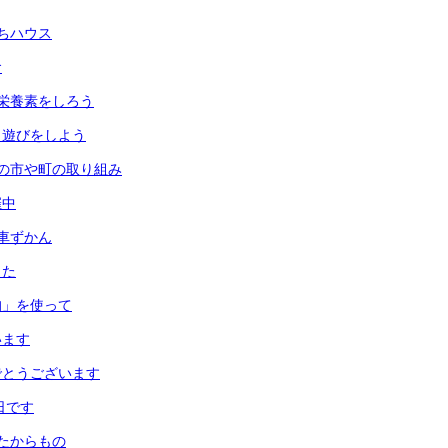
ちハウス
食
栄養素をしろう
月遊びをしよう
の市や町の取り組み
催中
車ずかん
した
均」を使って
います
でとうございます
日です
たからもの