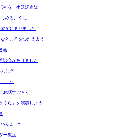
話そう 生活調査隊
楽しめるように
練習が始まりました
きなところをつたえよう
る会
懇談会がありました
のふしぎ
をしよう
くお話すごろく
さくら」を演奏しよう
食
終わりました
ダー教室