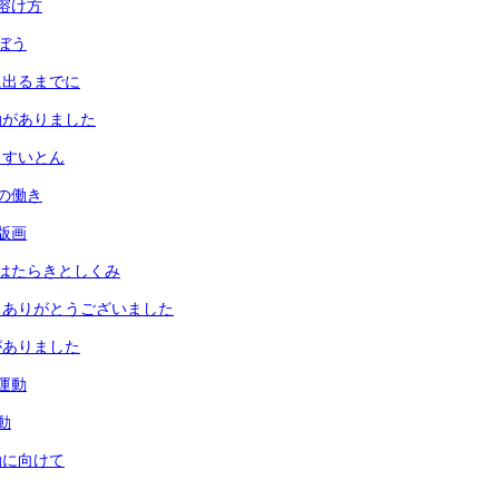
溶け方
ぼう
に出るまでに
動がありました
とすいとん
の働き
版画
はたらきとしくみ
 ありがとうございました
がありました
運動
動
動に向けて