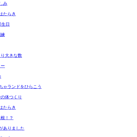
しみ
はたらき
誕生日
訓練
より大きな数
ュー
会
ちゃランドをひらこう
での体つくり
はたらき
大根！？
がありました