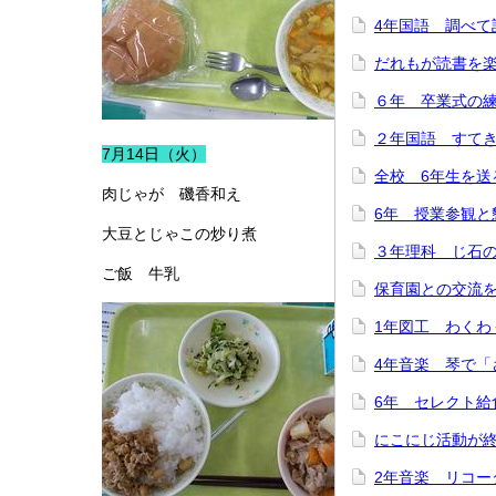
4年国語 調べて
だれもが読書を
６年 卒業式の
２年国語 すて
7月14日（火）
全校 6年生を送
肉じゃが 磯香和え
6年 授業参観と
大豆とじゃこの炒り煮
３年理科 じ石
ご飯 牛乳
保育園との交流
1年図工 わくわ
4年音楽 琴で「
6年 セレクト給
にこにじ活動が
2年音楽 リコー