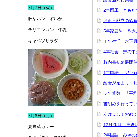
7月7日（火）
2年図工 ともだ
胚芽パン すいか
お正月献立の給
チリコンカン 牛乳
5年家庭科 ５大
キャベツサラダ
１年生活 お正
4年社会 県の中
校内書初め展開
1年国語 じどう
給食が始まりま
５年算数 「平
書初めを行って
あけましておめ
7月6日（月）
12月25日 最終
夏野菜カレー
2年国語 みきの