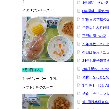
し
4年国語 冬の楽
イタリアンペースト
6年理科 電気の
27回目の学校の
予告なしの避難
正門の周りの花
１年算数 ２０
今日は節分メニ
34年お囃子鑑賞
2年生活科 おも
7月9日（木）
体育 なわとび
じゃがマーボー 牛乳
3年理科 じ石の
トマトと卵のスープ
給食 チリコン
第5回授業研究会