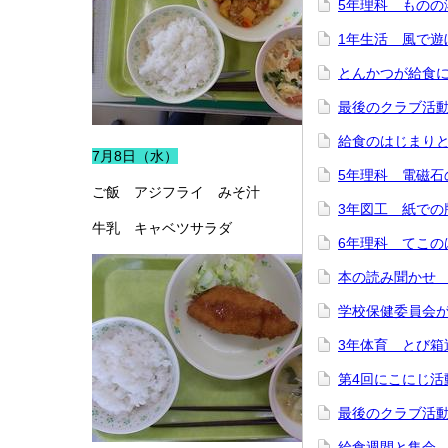
5年理科 ものの
1年生活 風で遊
とんかつが給食
最後のクラブ活
給食のはじまり
7月8日（水）
5年理科 電磁石
ご飯 アジフライ みそ汁
3年図工 紙での
牛乳 キャベツサラダ
6年理科 てこの
本の読み聞かせ
学校保健委員会
3年体育 とび箱
第4回にこにじ活
最後のクラブ活
給食週間と集会