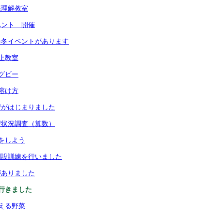
際理解教室
ベント 開催
会冬イベントがあります
止教室
グビー
溶け方
習がはじまりました
習状況調査（算数）
をしよう
開設訓練を行いました
がありました
行きました
える野菜