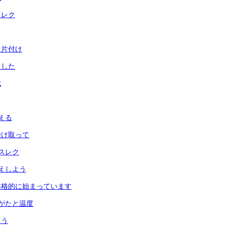
とレク
と片付け
ました
式
える
受け取って
スレク
えしよう
本格的に始まっています
がたと温度
よう