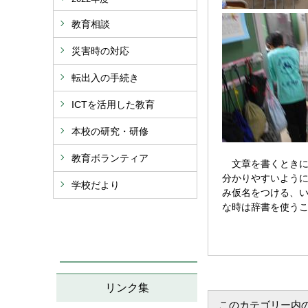
教育相談
災害時の対応
転出入の手続き
ICTを活用した教育
本校の研究・研修
教育ボランティア
文章を書くときに
分かりやすいよう
学校だより
み仮名をつける、
な時は辞書を使う
リンク集
このカテゴリー内