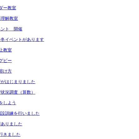
ダー教室
際理解教室
ベント 開催
会冬イベントがあります
止教室
グビー
溶け方
習がはじまりました
習状況調査（算数）
をしよう
開設訓練を行いました
がありました
行きました