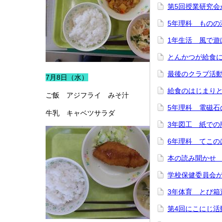
第5回授業研究会
5年理科 ものの
1年生活 風で遊
とんかつが給食
最後のクラブ活
7月8日（水）
給食のはじまり
ご飯 アジフライ みそ汁
5年理科 電磁石
牛乳 キャベツサラダ
3年図工 紙での
6年理科 てこの
本の読み聞かせ
学校保健委員会
3年体育 とび箱
第4回にこにじ活