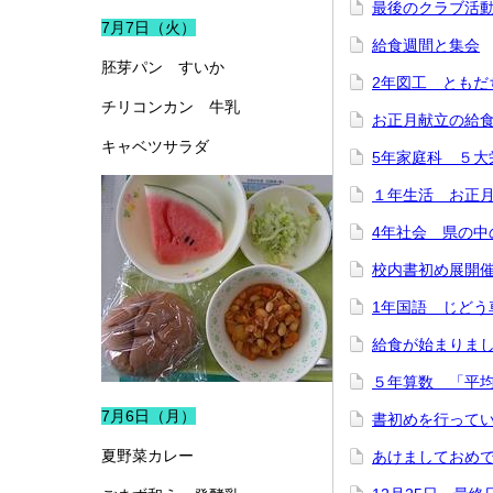
最後のクラブ活
7月7日（火）
給食週間と集会
胚芽パン すいか
2年図工 ともだ
チリコンカン 牛乳
お正月献立の給
キャベツサラダ
5年家庭科 ５大
１年生活 お正
4年社会 県の中
校内書初め展開
1年国語 じどう
給食が始まりま
５年算数 「平
7月6日（月）
書初めを行って
夏野菜カレー
あけましておめ