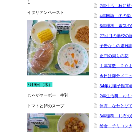
し
2年生活 秋に植
イタリアンペースト
4年国語 冬の楽
6年理科 電気の
27回目の学校の
予告なしの避難
正門の周りの花
１年算数 ２０
今日は節分メニ
7月9日（木）
34年お囃子鑑賞
じゃがマーボー 牛乳
2年生活科 おも
トマトと卵のスープ
体育 なわとび
3年理科 じ石の
給食 チリコン