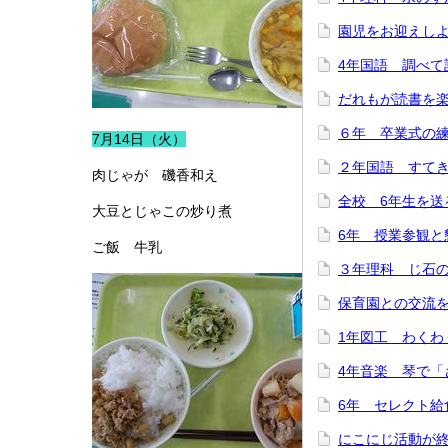
園児をお迎えし
4年国語 調べて
だれもが読書を
６年 卒業式の
7月14日（火）
２年国語 すて
肉じゃが 磯香和え
全校 6年生を送
大豆とじゃこの炒り煮
6年 授業参観と
ご飯 牛乳
３年理科 じ石
保育園との交流
1年図工 わくわ
4年音楽 琴で「
6年 セレクト給
にこにじ活動が