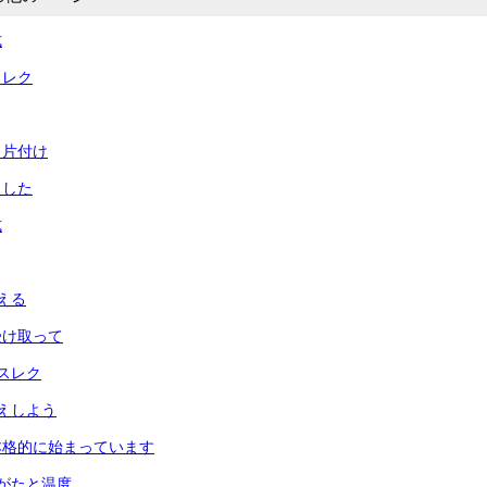
式
とレク
と片付け
ました
式
える
受け取って
スレク
えしよう
本格的に始まっています
がたと温度