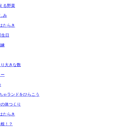
える野菜
しみ
はたらき
誕生日
訓練
より大きな数
ュー
会
ちゃランドをひらこう
での体つくり
はたらき
大根！？