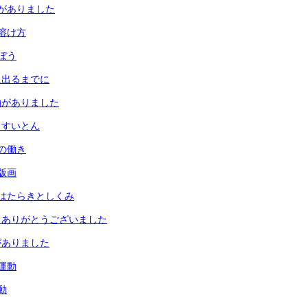
がありました
溶け方
ぼう
に出るまでに
動がありました
とすいとん
の働き
版画
はたらきとしくみ
 ありがとうございました
がありました
運動
動