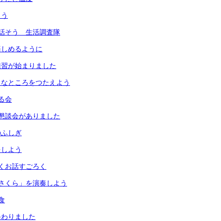
よう
話そう 生活調査隊
楽しめるように
練習が始まりました
きなところをつたえよう
る会
懇談会がありました
のふしぎ
をしよう
くお話すごろく
さくら」を演奏しよう
食
終わりました