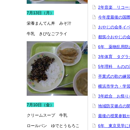
2年音楽 リコー
7月13日（月）
今年度最後の国
栄養まんてん丼 みそ汁
おやじの会冬イ
牛乳 きびなごフライ
都筑小おやじの
6年 薬物乱用防
3年体育 タグラ
5年理科 ものの
卒業式の歌の練
横浜市学力・学
3年総合 お祭り
7月10日（金）
地域防災拠点の
クリームスープ 牛乳
最後の授業参観
ロールパン ゆでとうもろこ
6年 東京見学に