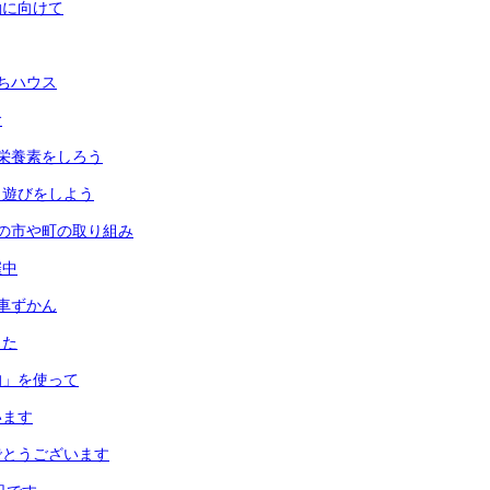
動に向けて
ちハウス
食
栄養素をしろう
月遊びをしよう
の市や町の取り組み
催中
車ずかん
した
均」を使って
います
でとうございます