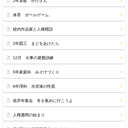
2年算数 かけざん
体育 ボールゲーム
校内作品展と人権標語
2年図工 まどをあけたら
12月 火事の避難訓練
5年家庭科 みそ汁づくり
6年理科 水溶液の性質
低学年集会 冬を集めに行こうよ
人権週間の始まり