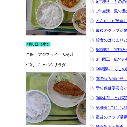
5年理科 ものの
1年生活 風で遊
とんかつが給食
最後のクラブ活
給食のはじまり
7月8日（水）
5年理科 電磁石
ご飯 アジフライ みそ汁
3年図工 紙での
牛乳 キャベツサラダ
6年理科 てこの
本の読み聞かせ
学校保健委員会
3年体育 とび箱
第4回にこにじ活
最後のクラブ活
給食週間と集会