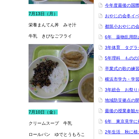
今年度最後の国
7月13日（月）
おやじの会冬イ
栄養まんてん丼 みそ汁
都筑小おやじの
牛乳 きびなごフライ
6年 薬物乱用防
3年体育 タグラ
5年理科 ものの
卒業式の歌の練
横浜市学力・学
3年総合 お祭り
地域防災拠点の
最後の授業参観
7月10日（金）
6年 東京見学に
クリームスープ 牛乳
2年生活 秋に植
ロールパン ゆでとうもろこ