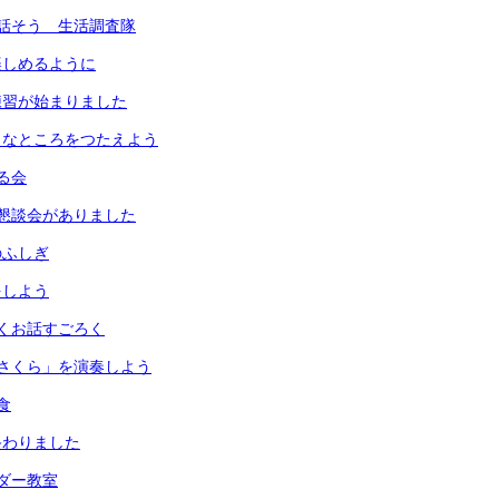
話そう 生活調査隊
楽しめるように
練習が始まりました
きなところをつたえよう
る会
懇談会がありました
のふしぎ
をしよう
くお話すごろく
さくら」を演奏しよう
食
終わりました
ダー教室