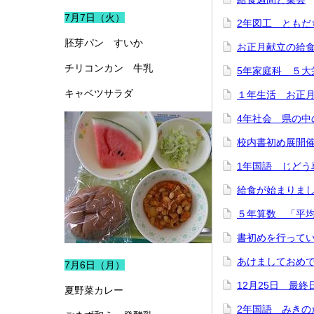
7月7日（火）
2年図工 ともだ
胚芽パン すいか
お正月献立の給
チリコンカン 牛乳
5年家庭科 ５大
キャベツサラダ
１年生活 お正
4年社会 県の中
校内書初め展開
1年国語 じどう
給食が始まりま
５年算数 「平
書初めを行って
あけましておめ
7月6日（月）
12月25日 最終
夏野菜カレー
2年国語 みきの