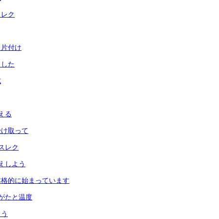
とレク
と片付け
ました
式
える
受け取って
スレク
えしよう
本格的に始まっています
がたと温度
よう