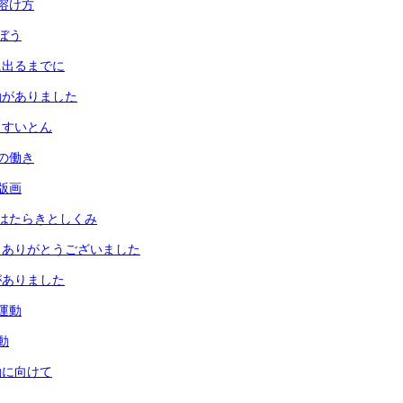
溶け方
ぼう
に出るまでに
動がありました
とすいとん
の働き
版画
はたらきとしくみ
 ありがとうございました
がありました
運動
動
動に向けて