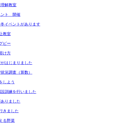
際理解教室
ベント 開催
会冬イベントがあります
止教室
グビー
溶け方
習がはじまりました
習状況調査（算数）
をしよう
開設訓練を行いました
がありました
行きました
える野菜