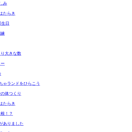
しみ
はたらき
誕生日
訓練
より大きな数
ュー
会
ちゃランドをひらこう
での体つくり
はたらき
大根！？
がありました