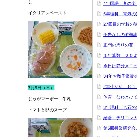
し
4年国語 冬の楽
イタリアンペースト
6年理科 電気の
27回目の学校の
予告なしの避難
正門の周りの花
１年算数 ２０
今日は節分メニ
34年お囃子鑑賞
2年生活科 おも
7月9日（木）
体育 なわとび
じゃがマーボー 牛乳
3年理科 じ石の
トマトと卵のスープ
給食 チリコン
第5回授業研究会