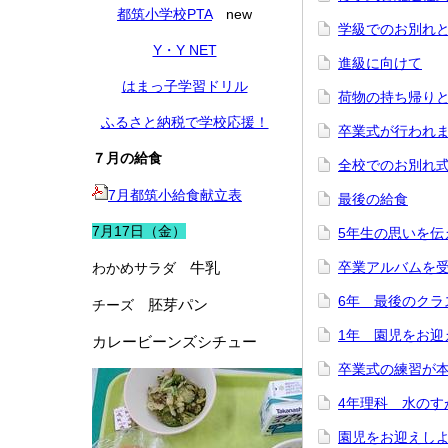
都筑小学校PTA
new
学級でのお別れ
Y・Y NET
進級に向けて
はまっ子学習ドリル
荷物の持ち帰り
ふるさと納税で学校応援！
卒業式が行われ
７月の給食
全校でのお別れ
7月都筑小給食献立表
最後の給食
7月17日（金）
5年生の思いを伝
牛乳
卒業アルバムを
わかめサラダ
6年 最後のクラ
胚芽パン
チーズ
1年 園児をお迎
カレービーンズシチュー
卒業式の練習が
4年理科 水のす
園児をお迎えし