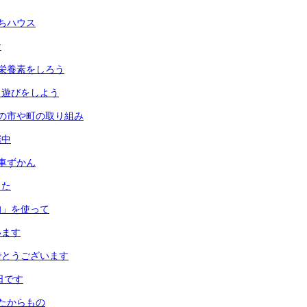
ちハウス
食
栄養素をしろう
月遊びをしよう
の市や町の取り組み
催中
車ずかん
した
均」を使って
います
でとうございます
日です
たからもの