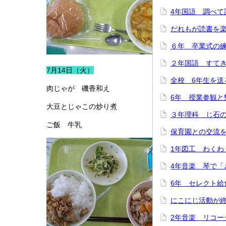
4年国語 調べて
だれもが読書を
６年 卒業式の
２年国語 すて
7月14日（火）
全校 6年生を送
肉じゃが 磯香和え
6年 授業参観と
大豆とじゃこの炒り煮
３年理科 じ石
ご飯 牛乳
保育園との交流
1年図工 わくわ
4年音楽 琴で「
6年 セレクト給
にこにじ活動が
2年音楽 リコー