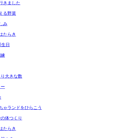
行きました
える野菜
しみ
はたらき
誕生日
訓練
より大きな数
ュー
会
ちゃランドをひらこう
での体つくり
はたらき