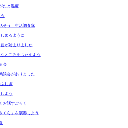
がたと温度
よう
話そう 生活調査隊
楽しめるように
練習が始まりました
きなところをつたえよう
る会
懇談会がありました
のふしぎ
をしよう
くお話すごろく
さくら」を演奏しよう
食