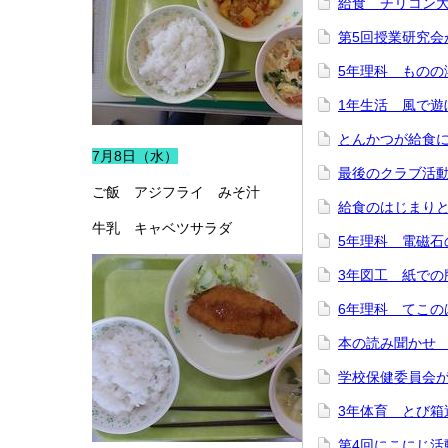
給食 チリコン
第5回授業研究会
5年理科 ものの
1年生活 風で遊
とんかつが給食
7月8日（水）
最後のクラブ活
ご飯 アジフライ みそ汁
給食のはじまり
牛乳 キャベツサラダ
5年理科 電磁石
3年図工 紙での
6年理科 てこの
本の読み聞かせ
学校保健委員会
3年体育 とび箱
第4回にこにじ活