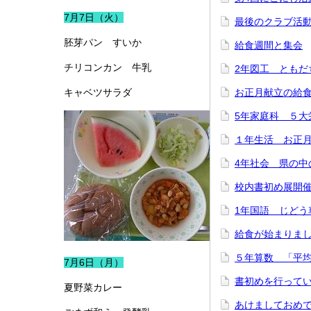
7月7日（火）
最後のクラブ活
胚芽パン すいか
給食週間と集会
チリコンカン 牛乳
2年図工 ともだ
キャベツサラダ
お正月献立の給
5年家庭科 ５大
１年生活 お正
4年社会 県の中
校内書初め展開
1年国語 じどう
給食が始まりま
５年算数 「平
7月6日（月）
書初めを行って
夏野菜カレー
あけましておめ