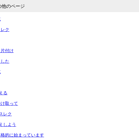
の他のページ
式
とレク
と片付け
ました
式
える
受け取って
スレク
えしよう
本格的に始まっています