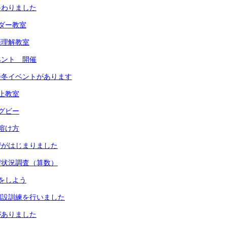
終わりました
ダー教室
際理解教室
ベント 開催
会冬イベントがあります
止教室
グビー
溶け方
習がはじまりました
習状況調査（算数）
をしよう
開設訓練を行いました
がありました