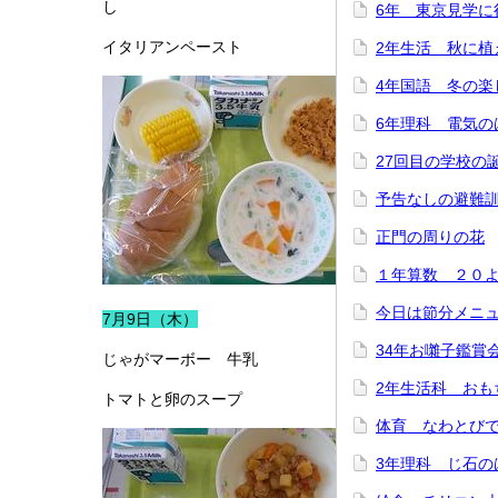
し
6年 東京見学に
イタリアンペースト
2年生活 秋に植
4年国語 冬の楽
6年理科 電気の
27回目の学校の
予告なしの避難
正門の周りの花
１年算数 ２０
今日は節分メニ
7月9日（木）
34年お囃子鑑賞
じゃがマーボー 牛乳
2年生活科 おも
トマトと卵のスープ
体育 なわとび
3年理科 じ石の