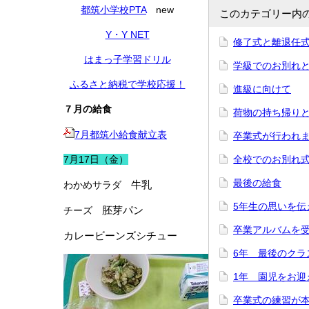
都筑小学校PTA
new
このカテゴリー内
Y・Y NET
修了式と離退任
はまっ子学習ドリル
学級でのお別れ
ふるさと納税で学校応援！
進級に向けて
７月の給食
荷物の持ち帰り
7月都筑小給食献立表
卒業式が行われ
7月17日（金）
全校でのお別れ
最後の給食
牛乳
わかめサラダ
5年生の思いを伝
胚芽パン
チーズ
卒業アルバムを
カレービーンズシチュー
6年 最後のクラ
1年 園児をお迎
卒業式の練習が