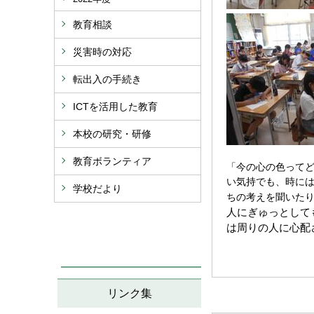
教育相談
災害時の対応
転出入の手続き
ICTを活用した教育
本校の研究・研修
教育ボランティア
「今の心の色って
い気持でも、時に
学校だより
ちの考えを聞いた
人にぎゅっとして
は周りの人に心配
リンク集