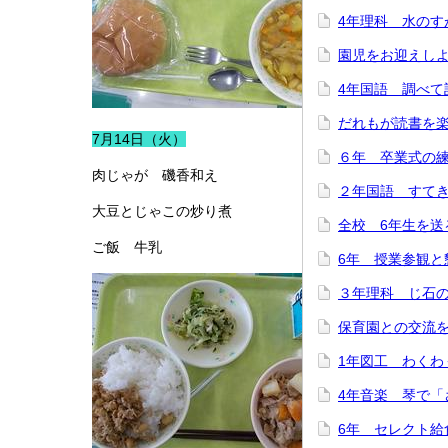
4年理科 水のす
園児をお迎えし
4年国語 調べて
だれもが読書を
7月14日（火）
６年 卒業式の
肉じゃが 磯香和え
２年国語 すて
大豆とじゃこの炒り煮
全校 6年生を送
ご飯 牛乳
6年 授業参観と
３年理科 じ石
保育園との交流
1年図工 わくわ
4年音楽 琴で「
6年 セレクト給