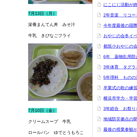
にこにじ活動が
7月13日（月）
2年音楽 リコー
栄養まんてん丼 みそ汁
今年度最後の国
牛乳 きびなごフライ
おやじの会冬イ
都筑小おやじの
6年 薬物乱用防
3年体育 タグラ
5年理科 ものの
卒業式の歌の練
横浜市学力・学
3年総合 お祭り
7月10日（金）
地域防災拠点の
クリームスープ 牛乳
最後の授業参観
ロールパン ゆでとうもろこ