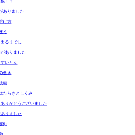
大根！？
がありました
溶け方
ぼう
に出るまでに
動がありました
とすいとん
の働き
版画
はたらきとしくみ
 ありがとうございました
がありました
運動
動