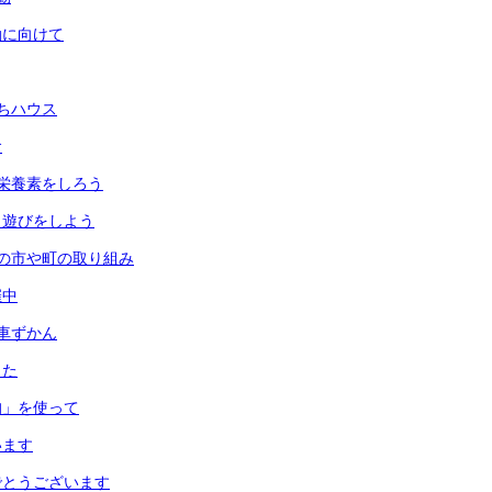
動に向けて
ちハウス
食
栄養素をしろう
月遊びをしよう
の市や町の取り組み
催中
車ずかん
した
均」を使って
います
でとうございます