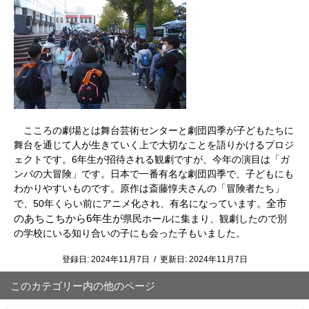
こころの劇場とは舞台芸術センターと劇団四季が子どもたちに
舞台を通じて人が生きていく上で大切なことを語りかけるプロジ
ェクトです。6年生が招待される観劇ですが、今年の演目は「ガ
ンバの大冒険」です。日本で一番有名な劇団四季で、子どもにも
わかりやすいものです。原作は斎藤惇夫さんの「冒険者たち」
全市
で、50年くらい前にアニメ化され、有名になっています。
のあちこちから6年生が
県民ホールに集まり、観劇したので別
の学校にいる知り合いの子にも会った子もいました。
登録日:
2024年11月7日
/
更新日:
2024年11月7日
このカテゴリー内の他のページ