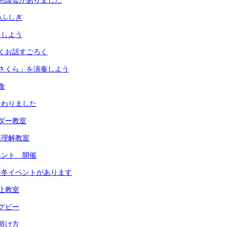
懇談会がありました
のふしぎ
をしよう
くお話すごろく
さくら」を演奏しよう
食
終わりました
ダー教室
際理解教室
ベント 開催
会冬イベントがあります
止教室
グビー
溶け方