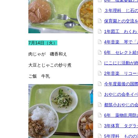
6年 授業参観と
３年理科 じ石
保育園との交流
1年図工 わくわ
4年音楽 琴で「
7月14日（火）
6年 セレクト給
肉じゃが 磯香和え
にこにじ活動が
大豆とじゃこの炒り煮
2年音楽 リコー
ご飯 牛乳
今年度最後の国
おやじの会冬イ
都筑小おやじの
6年 薬物乱用防
3年体育 タグラ
5年理科 ものの