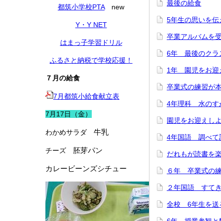
最後の給食
都筑小学校PTA
new
5年生の思いを伝
Y・Y NET
卒業アルバムを
はまっ子学習ドリル
6年 最後のクラ
ふるさと納税で学校応援！
1年 園児をお迎
７月の給食
卒業式の練習が
7月都筑小給食献立表
4年理科 水のす
7月17日（金）
園児をお迎えし
牛乳
わかめサラダ
4年国語 調べて
胚芽パン
チーズ
だれもが読書を
カレービーンズシチュー
６年 卒業式の
２年国語 すて
全校 6年生を送