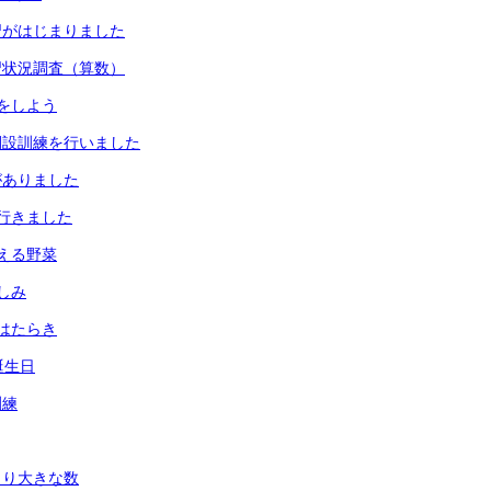
習がはじまりました
習状況調査（算数）
をしよう
開設訓練を行いました
がありました
行きました
える野菜
しみ
はたらき
誕生日
訓練
より大きな数