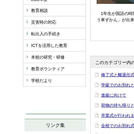
教育相談
1年生が国語の時
う車ずかん」が出
災害時の対応
転出入の手続き
ICTを活用した教育
本校の研究・研修
このカテゴリー内
教育ボランティア
修了式と離退任
学校だより
学級でのお別れ
進級に向けて
荷物の持ち帰り
卒業式が行われ
リンク集
全校でのお別れ