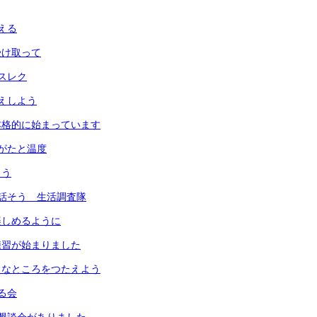
える
受け取って
スレク
えしよう
本格的に始まっています
がたと温度
よう
話そう 生活調査隊
楽しめるように
練習が始まりました
きなところをつたえよう
る会