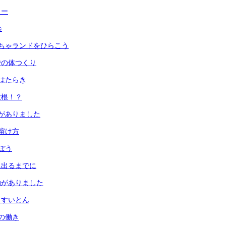
ュー
会
ちゃランドをひらこう
での体つくり
はたらき
大根！？
がありました
溶け方
ぼう
に出るまでに
動がありました
とすいとん
の働き