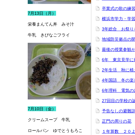
卒業式の歌の練
7月13日（月）
横浜市学力・学
栄養まんてん丼 みそ汁
3年総合 お祭り
牛乳 きびなごフライ
地域防災拠点の
最後の授業参観
6年 東京見学に
2年生活 秋に植
4年国語 冬の楽
6年理科 電気の
27回目の学校の
7月10日（金）
予告なしの避難
クリームスープ 牛乳
正門の周りの花
ロールパン ゆでとうもろこ
１年算数 ２０