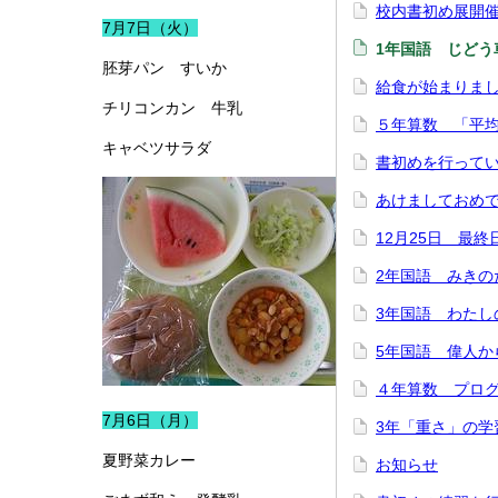
校内書初め展開
7月7日（火）
1年国語 じどう
胚芽パン すいか
給食が始まりま
チリコンカン 牛乳
５年算数 「平
キャベツサラダ
書初めを行って
あけましておめ
12月25日 最終
2年国語 みきの
3年国語 わたし
5年国語 偉人か
４年算数 プロ
7月6日（月）
3年「重さ」の学
夏野菜カレー
お知らせ