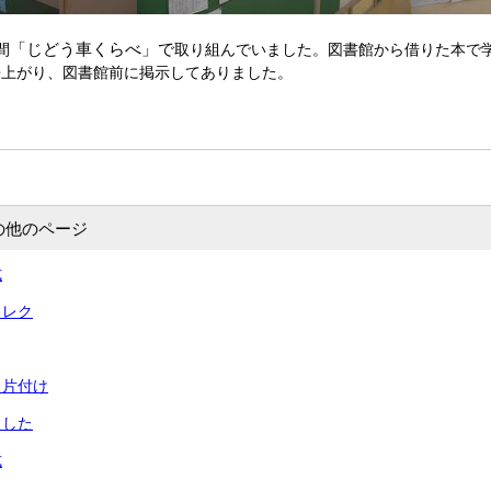
「じどう車くらべ」で
間
取り組んでいました。図書館から借りた本で
来上がり、図書館前に掲示してありました。
の他のページ
式
とレク
と片付け
ました
式