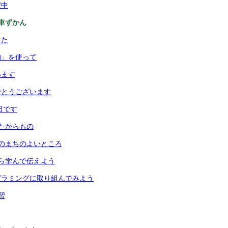
催中
車ずかん
した
均」を使って
います
でとうございます
日です
たからもの
のまちのよいところ
ら学んで伝えよう
グラミングに取り組んでみよう
習