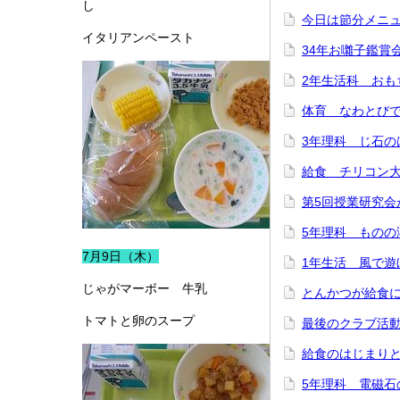
し
今日は節分メニ
イタリアンペースト
34年お囃子鑑賞
2年生活科 おも
体育 なわとび
3年理科 じ石の
給食 チリコン
第5回授業研究会
5年理科 ものの
7月9日（木）
1年生活 風で遊
じゃがマーボー 牛乳
とんかつが給食
トマトと卵のスープ
最後のクラブ活
給食のはじまり
5年理科 電磁石