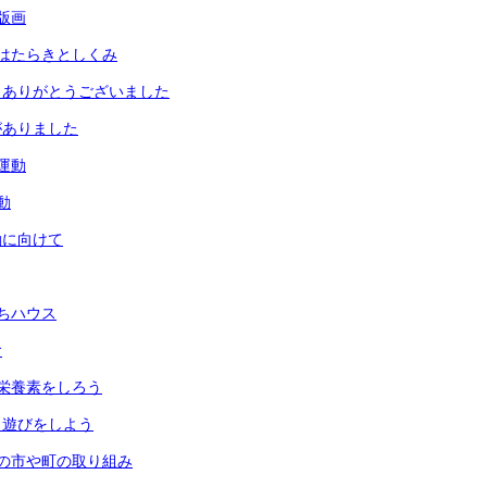
版画
はたらきとしくみ
 ありがとうございました
がありました
運動
動
動に向けて
ちハウス
食
栄養素をしろう
月遊びをしよう
の市や町の取り組み