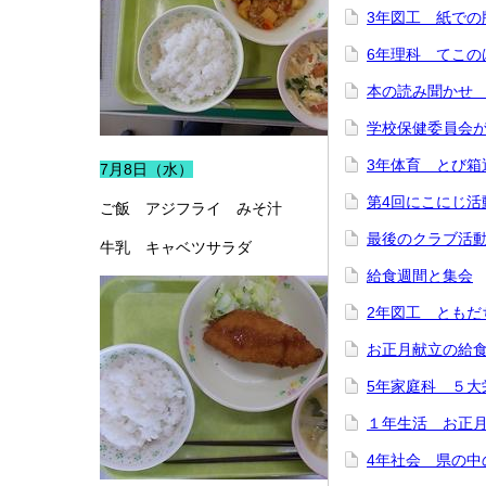
3年図工 紙での
6年理科 てこの
本の読み聞かせ
学校保健委員会
3年体育 とび箱
7月8日（水）
第4回にこにじ活
ご飯 アジフライ みそ汁
最後のクラブ活
牛乳 キャベツサラダ
給食週間と集会
2年図工 ともだ
お正月献立の給
5年家庭科 ５大
１年生活 お正
4年社会 県の中