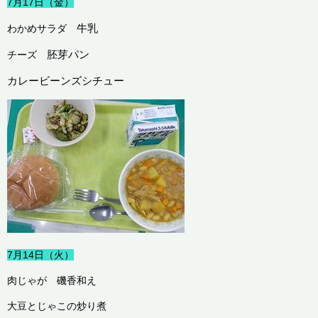
7月17日（金）
牛乳
わかめサラダ
胚芽パン
チーズ
カレービーンズシチュー
7月14日（火）
肉じゃが 磯香和え
大豆とじゃこの炒り煮