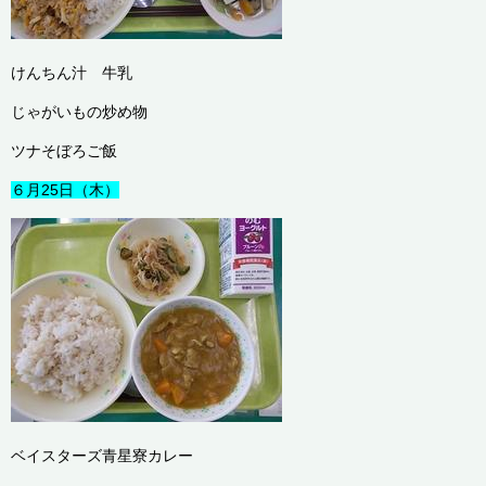
けんちん汁 牛乳
じゃがいもの炒め物
ツナそぼろご飯
６月25日（木）
ベイスターズ青星寮カレー