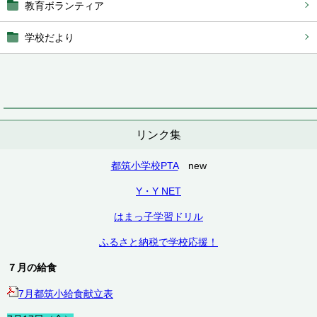
教育ボランティア
学校だより
リンク集
都筑小学校PTA
new
Y・Y NET
はまっ子学習ドリル
ふるさと納税で学校応援！
７月の給食
7月都筑小給食献立表