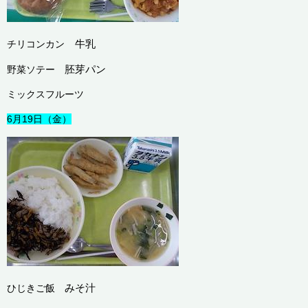
牛乳
チリコンカン
胚芽パン
野菜ソテー
ミックスフルーツ
6月19日（金）
みそ汁
ひじきご飯