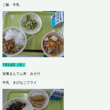
ご飯 牛乳
7月13日（月）
栄養まんてん丼 みそ汁
牛乳 きびなごフライ