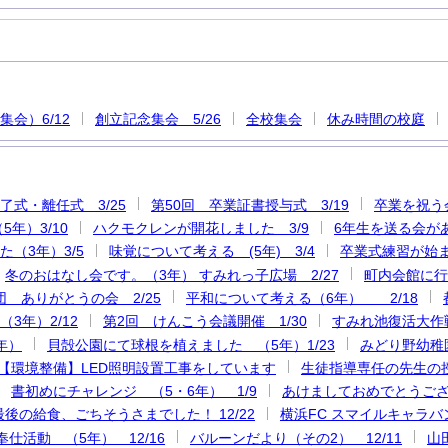
会）6/12
創立記念集会 5/26
全校集会
休み時間の校庭
了式・離任式 3/25
第50回 卒業証書授与式 3/19
卒業を祝う会
5年）3/10
ハクモクレンが開花しました 3/9
6年生を送る会があ
（3年）3/5
味覚について考える (5年) 3/4
卒業式練習が始ま
冬のおはなし会です。（3年） すみれっ子広場 2/27
町内会館に行
 ありがとうの会 2/25
平和について考える（6年） 2/18
3年）2/12
第2回 けんこう会議開催 1/30
すみれ池復活大作戦
3年）
貝殻公園にて球根を植えました （5年）1/23
みどり野幼稚
【環境整備】LED照明設置工事をしています
生徒指導専任の先生の授
書初めにチャレンジ （5・6年） 1/9
あけましておめでとうござ
後の給食、ごちそうさまでした！ 12/22
横浜FC スマイルキャラバン2
奉仕活動 （5年） 12/16
バルーンだより（その2） 12/11
山