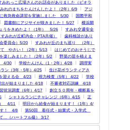
すみれっこ広場さんのお話会がありました（ビオラ
みれのまちをたんけんしたよ！（2年）6/9
アジ
に救急救命講習を実施しました 5/30
国際平和
図書館にアジサイが咲きました！ 5/27
横浜開
うをきめたよ！（1年） 5/26
すみれ交通安全
すみれが丘町内会・PTA共催）
歯科検診があり
委員会）5/20
すみれが丘のまち巡り （2年）
て やさい！（2年）5/13
はじめてのおそうじで
を楽しみました！（2年）5/2
野菜の苗を植えま
4/30
学校たんけん（1・2年）4/28
調理実
ン（3年・5年）4/25
生け花ボランティアさ
を迎える会 4/23
視力検査（5年） 4/22
学校
出が始まりました 4/18
不審者対応訓練 4/18
習状況調査（6年）4/17
創立５０周年・横断幕を
6
シャトルランにチャレンジ（6年）4/15
正
 4/11
明日から給食が始まります！（1年）4/
！ 4/8
第50回 着任式・始業式・入学式
…（ハートフル級） 3/17