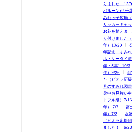
りました 12/9
バルーンが 千葉
みれっ子広場（
サッカーキャラバ
お花を植えまし
り付けました（5
年）10/23
年記念 すみれ運
ホ・ケータイ教室
年・5年）10/3
年）9/26
創
た（ビオラ応援団
月のすみれ図書
暑中お見舞い申
トフル級）7/16
年） 7/7
富
年）7/2
水
（ビオラ応援団）
ました！ 6/23