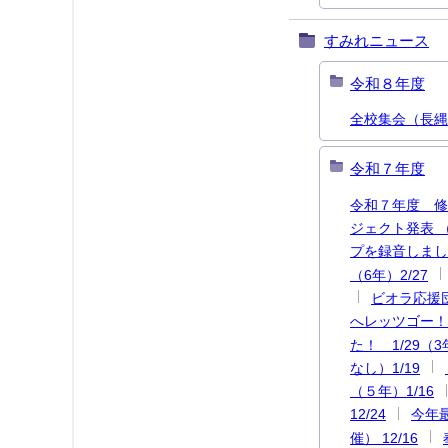
すみれニュース
令和８年度
全校集会（長縄集
令和７年度
令和７年度 修
ジェクト発表 （
プを録音しました
（6年）2/27
ビオラ応援団
へレッツゴー！（
た！ 1/29（
なし）1/19
（５年）1/16
12/24
今年最
催） 12/16