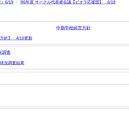
6/19
R6年度 サークル代表者会議【ビオラ応援団】 6/18
丘小学校 スタンダード
中期学校経営方針
方針】 4/10更新
況調査
状況調査結果