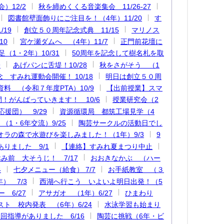
）12/2
秋を締めくくる音楽集会 11/26-27
図書館壁面飾りにご注目を！（4年）11/20
す
19
創立５０周年記念式典 11/15
マリノス
10
宮ケ瀬ダムへ （4年）11/7
正門前花壇に
1・2年）10/31
50周年を記念して樹名札を取
9
あげパンに舌堤！10/28
秋をさがそう （1
 すみれ運動会開催！ 10/18
明日は創立５０周
料 （令和７年度PTA）10/9
【出前授業】スマ
！がんばっていきます！ 10/6
授業研究会（2
援団） 9/29
資源循環局 都筑工場見学（4
1・6年交流）9/25
陶芸サークルの活動日でし
オラの森で水遊びを楽しみました！（1年）9/3
9
りました 9/1
【連絡】すみれ夏まつり中止
み前 大そうじ！ 7/17
おおきなかぶ （ハー
4
七夕メニュー（給食） 7/7
お手紙教室 （３
） 7/3
西湖へ行こう いよいよ明日出発！（5
 6/27
アサガオ （1年）6/27
ひまわり
ト 校内発表 （6年）6/24
水泳学習も始まり
回指導がありました 6/16
陶芸に挑戦（6年・ビ