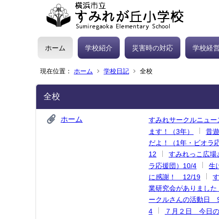
ホーム
学校紹介
災害時の対応
学校経
現在位置：
ホーム
学校日記
全校
全校
ホーム
すみれサークルニュース
ます！（3年）
昔遊
だよ！（1年・ビオラ応援
12
すみれっこ広場さ
ラ応援団）10/4
生
に感謝！ 12/19
す
業研究会がありました（
ークルさんの活動日 9/
4
７月２日 今日の