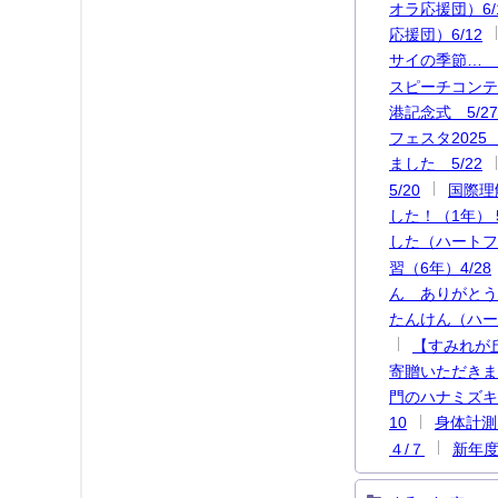
オラ応援団）6/
応援団）6/12
サイの季節… 6
スピーチコンテ
港記念式 5/27
フェスタ2025
ました 5/22
5/20
国際理
した！（1年） 5
した（ハートフ
習（6年）4/28
ん ありがとう
たんけん（ハート
【すみれが
寄贈いただきま
門のハナミズキ
10
身体計測 
４/７
新年度