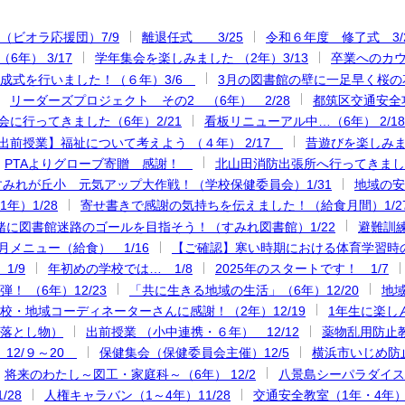
（ビオラ応援団）7/9
離退任式 3/25
令和６年度 修了式 3/
6年） 3/17
学年集会を楽しみました （2年）3/13
卒業へのカウ
成式を行いました！（６年）3/6
3月の図書館の壁に一足早く桜の
リーダーズプロジェクト その2 （6年） 2/28
都筑区交通安全功
会に行ってきました（6年）2/21
看板リニューアル中…（6年） 2/18
出前授業】福祉について考えよう （４年） 2/17
昔遊びを楽しみまし
PTAよりグローブ寄贈 感謝！
北山田消防出張所へ行ってきました
すみれが丘小 元気アップ大作戦！（学校保健委員会）1/31
地域の安
年）1/28
寄せ書きで感謝の気持ちを伝えました！（給食月間）1/2
緒に図書館迷路のゴールを目指そう！（すみれ図書館）1/22
避難訓練
月メニュー（給食） 1/16
【ご確認】寒い時期における体育学習時の
1/9
年初めの学校では… 1/8
2025年のスタートです！ 1/7
！ （6年）12/23
「共に生きる地域の生活」（6年）12/20
地域
校・地域コーディネーターさんに感謝！（2年）12/19
1年生に楽しん
落とし物）
出前授業 （小中連携・６年） 12/12
薬物乱用防止教
12/９～20
保健集会（保健委員会主催）12/5
横浜市いじめ防止
将来のわたし～図工・家庭科～（6年） 12/2
八景島シーパラダイス
/28
人権キャラバン（1～4年）11/28
交通安全教室（1年・4年）1