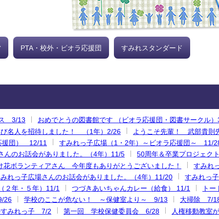
営
PTA・校外・ビオラ応援団
すみれスタンダード
 3/13
おめでとうの図書館です （ビオラ応援団・図書サークル）3/
び名人を招待しました！ （1年）2/26
ようこそ先輩！ 武部貴則先
団） 12/11
すみれっ子広場（1・2年）～ビオラ応援団～ 11/2
んのお話会がありました。（4年）11/5
50周年＆卒業プロジェクト（
け花ボランティアさん 今年度もありがとうございました！
すみれっ
みれっ子広場さんのお話会がありました。（4年）11/20
すみれっ子
２年・５年）11/1
つづきあいちゃんカレー（給食） 11/1
トー
26
学校のここが危ない！ ～保健室より～ 9/13
大掃除 7/1
すみれっ子 7/2
第一回 学校保健委員会 6/28
人権移動教室があ