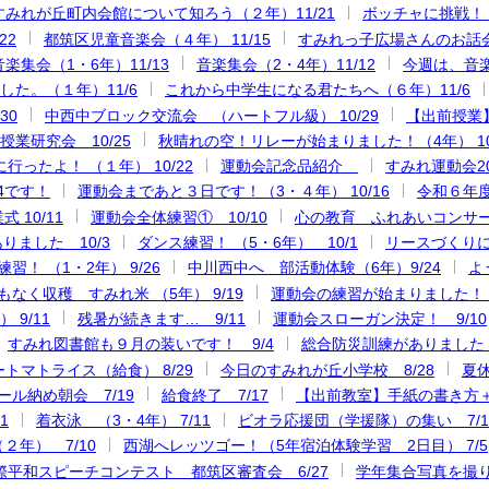
すみれが丘町内会館について知ろう（２年）11/21
ボッチャに挑戦！（
22
都筑区児童音楽会（４年） 11/15
すみれっ子広場さんのお話会
音楽集会（1・6年）11/13
音楽集会（2・4年）11/12
今週は、音楽
した。（１年）11/6
これから中学生になる君たちへ（６年）11/6
30
中西中ブロック交流会 （ハートフル級） 10/29
【出前授業】
業研究会 10/25
秋晴れの空！リレーが始まりました！（4年） 10
行ったよ！ （１年） 10/22
運動会記念品紹介
すみれ運動会2
4です！
運動会まであと３日です！（3・４年） 10/16
令和６年度
 10/11
運動会全体練習① 10/10
心の教育 ふれあいコンサート 
りました 10/3
ダンス練習！ （5・6年） 10/1
リースづくりに挑
習！ （1・2年） 9/26
中川西中へ 部活動体験（6年）9/24
よ
もなく収穫 すみれ米 （5年） 9/19
運動会の練習が始まりました！ 
 9/11
残暑が続きます… 9/11
運動会スローガン決定！ 9/10
すみれ図書館も９月の装いです！ 9/4
総合防災訓練がありました 
トマトライス（給食） 8/29
今日のすみれが丘小学校 8/28
夏休
ール納め朝会 7/19
給食終了 7/17
【出前教室】手紙の書き方＋
1
着衣泳 （3・4年） 7/11
ビオラ応援団（学援隊）の集い 7/1
２年） 7/10
西湖へレッツゴー！（5年宿泊体験学習 2日目） 7/5
際平和スピーチコンテスト 都筑区審査会 6/27
学年集合写真を撮り