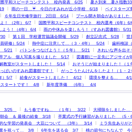
際平和スピーチコンテスト 校内発表 6/25
暑さ到来…暑さ指数33
19
雨の一日…☔ 今日のすみれが丘小学校 6/18
ベイスターズ青
６年生日光修学旅行 2日目 6/14
プール開き朝会がありました 6
！ （2年） 6/7
国際平和スピーチコンテスト 校内選考（6年）6/
よう！（4年） 6/4
雨の中休みを楽しもう！（すみれ図書館） 5/31
30
第１回 学校運営協議会開催 5/29
創立記念式 5/28
世
研修）5/24
熱中症に注意して…（３・4年） 5/24
歯科検診（3
5/21
バトンをつなげよう！（５年） 5/21
きれいな声を出そう
卒アル 個人写真を撮りました 5/17
図書館に一足先にアジサイが咲
解教室がスタートしました！ 5/14
おそうじが始まりました！（１年）
っぱいのすみれ図書館です！
がっこうたんけんをしたよ！（１・２年
）5/7
給食がスタートしました！ 4/12
環境を整える… 4/1
スタートです！ 4/8
新年度準備 （6年） 4/4
 3/25
もう春ですね… （１年） 3/22
大掃除をしました… 3
朝会 ＆ 最後の給食 3/18
卒業式の予行練習がありました （5・6年
的な学習の発表会 大豆について （3年） 3/14
ミラ先生ありがと
業を祝って… 3/8
6年生を送る会 3/7
桃の節句にちなんで 今日