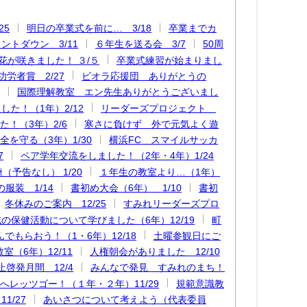
25
明日の卒業式を前に… 3/18
卒業までカ
ントダウン 3/11
６年生を送る会 3/7
50周
花が咲きました！ ３/５
卒業式練習が始まりまし
労者賞 2/27
ビオラ応援団 ありがとうの
国際理解教室 エン先生ありがとうございまし
た！（1年）2/12
リーダーズプロジェクト
！（3年）2/6
寒さに負けず 外で元気よく遊
全を守る（3年）1/30
横浜FC スマイルサッカ
7
ペア学年交流をしました！（2年・4年）1/24
（予告なし） 1/20
１年生の教室より…（1年）
服装 1/14
書初め大会（6年） 1/10
書初
冬休みのご案内 12/25
すみれリーダーズプロ
の保健活動について学びました（6年）12/19
町
でもらおう！（1・6年）12/18
土曜参観日にご
室（6年）12/11
人権朝会がありました 12/10
啓発月間 12/4
みんなで発見 すみれのまち！
へレッツゴー！（１年・２年）11/29
規範意識教
1/27
あいさつについて考えよう（代表委員