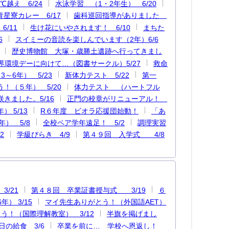
℃越え 6/24
水泳学習 （1・2年生） 6/20
星寮カレー 6/17
歯科巡回指導がありました
/11
生け花にいやされます！ 6/10
まちた
6
スイミーの音読を楽しんでいます（2年）6/6
歴史博物館 大塚・歳勝土遺跡へ行ってきまし
界環境デーに向けて…（図書サークル）5/27
救命
～6年） 5/23
新体力テスト 5/22
第一
！（５年） 5/20
体力テスト （ハートフル
きました。5/16
正門の校章がリニューアル！
 5/13
R６年度 ビオラ応援団始動！
「あ
） 5/8
全校ペア学年遠足！ 5/2
調理実習
2
学級びらき 4/9
第４９回 入学式 4/8
/21
第４８回 卒業証書授与式 3/19
６
） 3/15
マイ先生ありがとう！（外国語AET）
う！（国際理解教室） 3/12
半旗を掲げまし
の給食 3/6
卒業を前に… 学校へ恩返し！