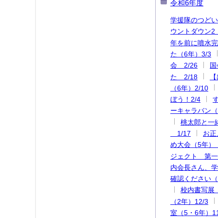
令和6年度
学援隊のつどい
ウントダウン2 （
年を前に噴水完
た（6年）3/3
会 2/26
国
た 2/18
【
（6年）2/10
ぼう！2/4
ーキャラバン（1
桃太郎と一
1/17
お正
め大会（5年） 
ジェクト 第一弾
内会長さん、学
確認ください（
校内書写展 
（2年）12/3
室（5・6年）11