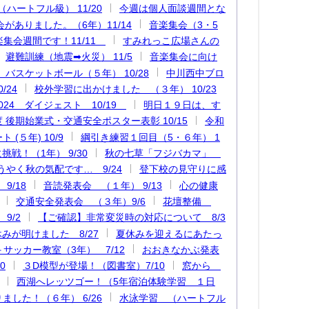
ハートフル級） 11/20
今週は個人面談週間とな
がありました。（6年）11/14
音楽集会（3・5
集会週間です！11/11
すみれっこ広場さんの
避難訓練（地震➡火災） 11/5
音楽集会に向け
バスケットボール（５年） 10/28
中川西中ブロ
/24
校外学習に出かけました （３年） 10/23
024 ダイジェスト 10/19
明日１９日は、す
 後期始業式・交通安全ポスター表彰 10/15
令和
(５年) 10/9
綱引き練習１回目（5・６年） 1
戦！（1年） 9/30
秋の七草「フジバカマ」
うやく秋の気配です… 9/24
登下校の見守りに感
9/18
音読発表会 （１年） 9/13
心の健康
交通安全発表会 （３年）9/6
花壇整備
9/2
【ご確認】非常変災時の対応について 8/3
みが明けました 8/27
夏休みを迎えるにあたっ
サッカー教室（3年） 7/12
おおきなかぶ発表
0
３D模型が登場！（図書室）7/10
窓から
西湖へレッツゴー！（5年宿泊体験学習 １日
ました！（６年） 6/26
水泳学習 （ハートフル