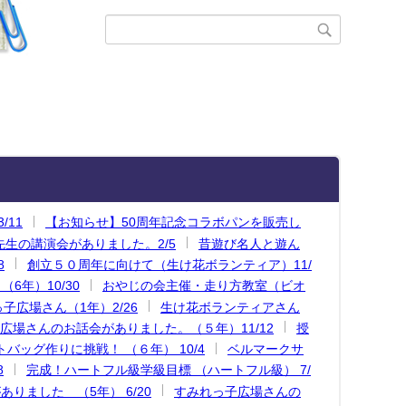
11
【お知らせ】50周年記念コラボパンを販売し
生の講演会がありました。2/5
昔遊び名人と遊ん
8
創立５０周年に向けて（生け花ボランティア）11/
6年）10/30
おやじの会主催・走り方教室（ビオ
子広場さん（1年）2/26
生け花ボランティアさん
広場さんのお話会がありました。（５年）11/12
授
トバッグ作りに挑戦！ （６年） 10/4
ベルマークサ
8
完成！ハートフル級学級目標 （ハートフル級） 7/
りました （5年） 6/20
すみれっ子広場さんの