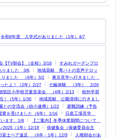
令和8年度 入学式がありました（1年）4/7
【TV朝会】（全校）3/18
すみれガーデンプロ
りました 3/6
地域貢献 青パトの音声テロッ
りました （6年）3/2
東京見学へ行きました
ったよ！（2年）2/27
七輪体験 （3年） 2/26
都筑区小学校児童音楽会 （4年）2/13
校外学習
！（5年）1/30
地域貢献 公園清掃に行きまし
園との交流会（幼小連携）1/22
避難訓練（予告
業を受けました（6年） 1/16
日産工場見学
います。1/8
【ご案内】冬季休業期間について
025（1年）12/18
保健集会（保健委員会主
田富士ペア遠足 （6年・1年）12/9
人権朝会があ