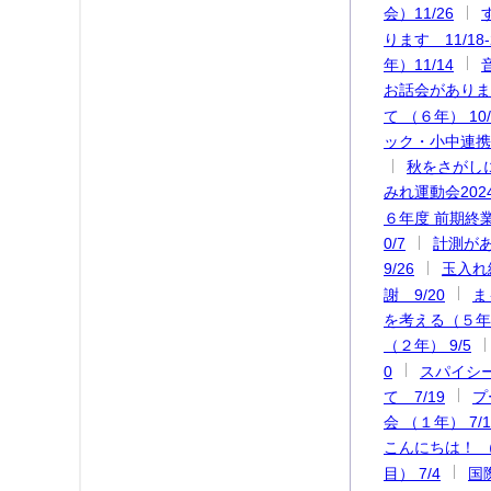
会）11/26
ります 11/18-
年）11/14
お話会がありま
て （６年） 10/
ック・小中連携授
秋をさがしに
みれ運動会202
６年度 前期終業式
0/7
計測があ
9/26
玉入れ練
謝 9/20
ま
を考える（５年）
（２年） 9/5
0
スパイシー
て 7/19
プ
会 （１年） 7/1
こんにちは！ （
目） 7/4
国