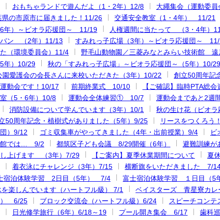
おもちゃランドで遊んだよ（1・2年）12/8
大繩集会（運動委員会
県の市原市に届きました！11/26
交通安全教室（1・4年） 11/21
6年）～ビオラ応援団～ 11/19
人権週間に当たって （3・4年）11/
ン （2年）11/13
すみれっ子広場（3年）～ビオラ応援団～ 11/
た（環境委員会）11/4
野毛山動物園／三菱みなとみらい技術館 遠足（
年）10/29
秋の「すみれっ子広場」～ビオラ応援団～（5年）10/2
公園愛護会の会長さんに来校いただきた（3年）10/22
創立50周年記念
動会です！10/17
前期終業式 10/10
【ご確認】臨時PTA総会資
（5・6年）10/8
運動会全体練習① 10/7
運動会まであと2週間
消防設備について学んでいます（3年）10/1
秋の生け花（ビオラ応
立50周年記念・植樹式がありました（5年）9/25
リースをつくろう！（
）9/12
ゴミ収集車がやってきました（4年・出前授業）9/4
ビ
館では… 9/2
都筑区子ども会議 8/29開催（6年）
避難訓練があ
し上げます （3年）7/29
【ご案内】夏季休業期間について
夏休
着衣泳にチャレンジ（3年）7/15
横断旗をいただきました 7/1
士宿泊体験学習 2日目（5年） 7/4
富士宿泊体験学習 １日目（5年
泳を楽しんでいます（ハートフル級） 7/1
ベイスターズ 青星寮カレー
 6/25
ブロック交流会（ハートフル級）6/24
スピーチコンテス
日光修学旅行（6年）6/18～19
プール開き集会 6/17
歯科巡