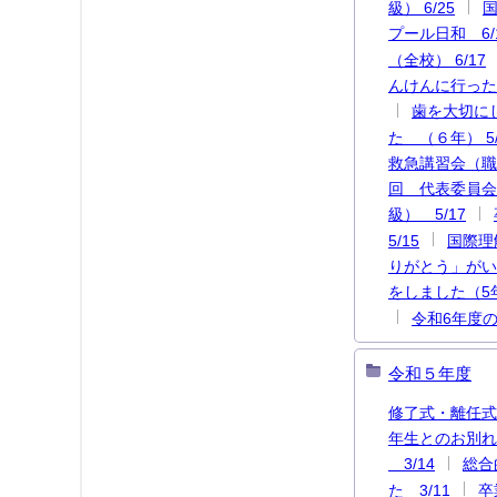
級） 6/25
国
プール日和 6/
（全校） 6/17
んけんに行ったよ
歯を大切にし
た （６年） 5/
救急講習会（職員
回 代表委員会 
級） 5/17
5/15
国際理
りがとう」がい
をしました（5年
令和6年度の
令和５年度
修了式・離任式
年生とのお別れ
3/14
総合
た 3/11
卒