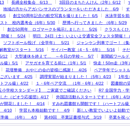
13
長縄全校集会 6/13
3回目のまちたんけん（2年）6/12
地域の方からアガパンサスのプランターをいただきました 6/9
す
/6
創立50周年記念の航空写真を撮りました！ 6/5
水泳学習を前
スト 校内選考会（6年）5/30
歴博へ行ってきました （6年）5/29
創立50周年 ロゴマークを掲示しました！ 5/26
クラスもくひょ
 開催！ 5/24
明日、24日（土）いよいよ交通安全フェスタ開催！（
ソフトボール投げ （全学年） 5/21
ジャンケン列車でゴー！（集会
解教室がスタート 5/16
サイバー教室（4・5・6年） 5/16
そだ
/12
大型連休を終えて… ～今日の学校～ 5/7
新聞紙ワールド
ル級）5/1
アサガオを育てる前に（1年）5/1
快走！50m走（3年） 
花壇整備 おやじの会の皆様に感謝！ 4/26
ペア学年でシャトルラ
ございます 4/25
調理実習が始まりました！（5年）4/23
1年生
フル級）4/22
１・6年ペア交流 （1年・6年）4/22
図書館の貸
丘小学校スタンダード】 ご家庭でご確認ください
R7 全国学力・学
した（ビオラ応援団）4/17
外国語活動もスタートです！（6年）4/1
が開花しました！ 4/14
すみれ図書館も開館です！（ハートフル級）
4/10
学習も本格始動です！ 4/9
新しい教室でいよいよ始動です
準備 （6年） 4/3
第49回 卒業証書授与式 3/19
卒業を祝って