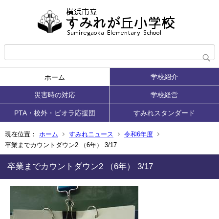
学校紹介
ホーム
災害時の対応
学校経営
PTA・校外・ビオラ応援団
すみれスタンダード
現在位置：
ホーム
すみれニュース
令和6年度
卒業までカウントダウン2 （6年） 3/17
卒業までカウントダウン2 （6年） 3/17