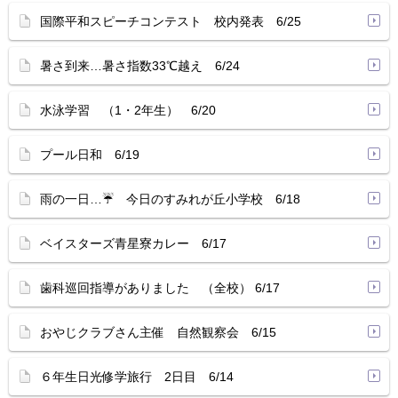
国際平和スピーチコンテスト 校内発表 6/25
暑さ到来…暑さ指数33℃越え 6/24
水泳学習 （1・2年生） 6/20
プール日和 6/19
雨の一日…☔ 今日のすみれが丘小学校 6/18
ベイスターズ青星寮カレー 6/17
歯科巡回指導がありました （全校） 6/17
おやじクラブさん主催 自然観察会 6/15
６年生日光修学旅行 2日目 6/14