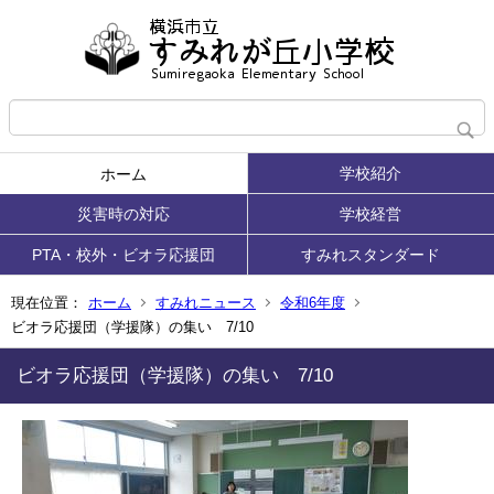
学校紹介
ホーム
災害時の対応
学校経営
PTA・校外・ビオラ応援団
すみれスタンダード
現在位置：
ホーム
すみれニュース
令和6年度
ビオラ応援団（学援隊）の集い 7/10
ビオラ応援団（学援隊）の集い 7/10