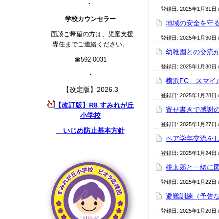
・
登録日:
2025年1月31日
学校カウンセラー
地域の安全を守る（
面談ご希望の方は、児童支援
登録日:
2025年1月30日
専任までご連絡ください。
幼稚園との交流が
☎592-0031
登録日:
2025年1月30日
・
横浜FC スマイ
【改定版】2026.3
登録日:
2025年1月28日
【改訂版】R8 すみれが丘
寄せ書きで感謝の
小学校
登録日:
2025年1月27日
いじめ防止基本方針
ペア学年交流をし
登録日:
2025年1月24日
桃太郎と一緒に図
登録日:
2025年1月22日
避難訓練（予告なし
登録日:
2025年1月20日