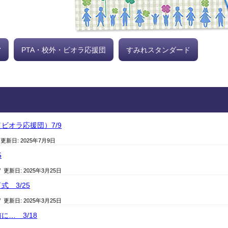
営
PTA・校外・ビオラ応援団
すみれスタンダード
ビオラ応援団）7/9
 更新日:
2025年7月9日
5
/ 更新日:
2025年3月25日
 3/25
/ 更新日:
2025年3月25日
に… 3/18