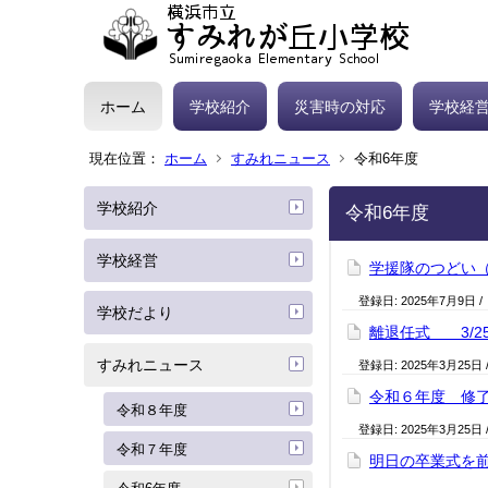
ホーム
学校紹介
災害時の対応
学校経
現在位置：
ホーム
すみれニュース
令和6年度
学校紹介
令和6年度
学校経営
学援隊のつどい（
登録日:
2025年7月9日
/
学校だより
離退任式 3/2
すみれニュース
登録日:
2025年3月25日
令和６年度 修了式
令和８年度
登録日:
2025年3月25日
令和７年度
明日の卒業式を前