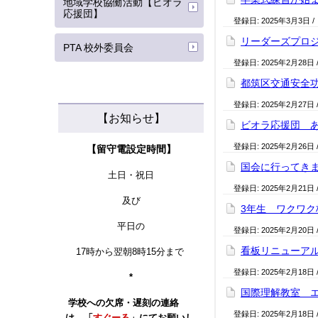
地域学校協働活動【ビオラ
応援団】
登録日:
2025年3月3日
/
リーダーズプロジ
PTA 校外委員会
登録日:
2025年2月28日
都筑区交通安全功
登録日:
2025年2月27日
【お知らせ】
ビオラ応援団 あ
登録日:
2025年2月26日
【留守電設定時間】
国会に行ってきまし
土日・祝日
登録日:
2025年2月21日
及び
3年生 ワクワク校
平日の
登録日:
2025年2月20日
看板リニューアル中
17時から翌朝8時15分まで
登録日:
2025年2月18日
*
国際理解教室 エ
学校への
欠席・遅刻の連絡
登録日:
2025年2月18日
は、「
すぐーる
」にてお願いし