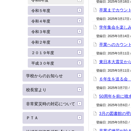
令和6年度
登録日:
2025年3月18日
卒業までカウントダ
令和５年度
登録日:
2025年3月17日
令和４年度
学年集会を楽しみま
令和３年度
登録日:
2025年3月14日
令和２年度
卒業へのカウント
２０１９年度
登録日:
2025年3月11日
東日本大震災から
平成３０年度
登録日:
2025年3月11日
学校からのお知らせ
６年生を送る会 3
登録日:
2025年3月7日
/
校長室より
50周年を前に噴
非常変災時の対応について
登録日:
2025年3月6日
/
3月の図書館の壁
ＰＴＡ
登録日:
2025年3月5日
/
卒業式練習が始ま