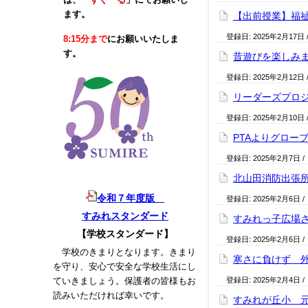
ます。
【出前授業】福祉
登録日:
2025年2月17日
8:15分まで
にお願いいたしま
す。
昔遊びを楽しみま
登録日:
2025年2月12日
リーダーズプロジ
登録日:
2025年2月10日
PTAよりグロ
登録日:
2025年2月7日
/
北山田消防出張所
令和７年度版
登録日:
2025年2月6日
/
すみれスタンダード
すみれっ子広場さ
【学校スタンダード】
登録日:
2025年2月6日
/
学校のきまりとなります。きまり
寒さに負けず 外
を守り、安心で安全な学校生活にし
ていきましょう。保護者の皆様もお
登録日:
2025年2月4日
/
読みいただければ幸いです。
すみれが丘小 元