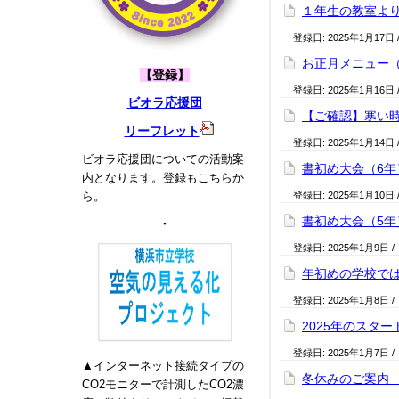
１年生の教室より…
登録日:
2025年1月17日
お正月メニュー（
【登録】
登録日:
2025年1月16日
ビオラ応援団
【ご確認】寒い時
リーフレット
登録日:
2025年1月14日
ビオラ応援団についての活動案
書初め大会（6年）
内となります。登録もこちらか
ら。
登録日:
2025年1月10日
書初め大会（5年）
・
登録日:
2025年1月9日
/
年初めの学校では
登録日:
2025年1月8日
/
2025年のスター
登録日:
2025年1月7日
/
▲インターネット接続タイプの
冬休みのご案内 1
CO2モニターで計測したCO2濃