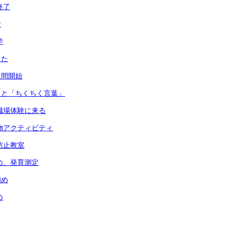
終了
む
学
した
週間開始
」と「ちくちく言葉」
職場体験に来る
物アクティビティ
防止教室
め、発育測定
初め
め