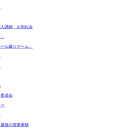
業
国人講師 お別れ会
会」
ボール蹴りゲーム」
ー
る
施
童委員会
レー
会
 最後の授業参観