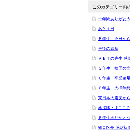
このカテゴリー内
一年間ありがと
あと１日
５年生、今日か
最後の給食
ＡＥＴの先生 感
３年生 韓国の
６年生 卒業遠
６年生 大掃除
東日本大震災か
学援隊・まごこ
６年生ありがと
鶴見区長 感謝状