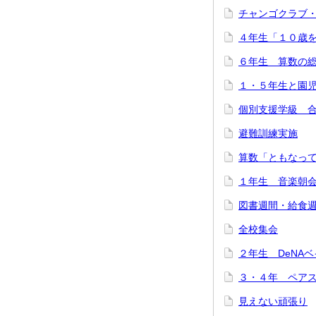
チャンゴクラブ
４年生「１０歳
６年生 算数の
１・５年生と園
個別支援学級 
避難訓練実施
算数「ともなっ
１年生 音楽朝
図書週間・給食
全校集会
２年生 DeNA
３・４年 ペア
見えない頑張り