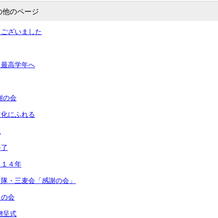
の他のページ
うございました
ら最高学年へ
謝の会
文化にふれる
足
終了
ら１４年
ろ隊・三麦会「感謝の会」
うの会
贈呈式