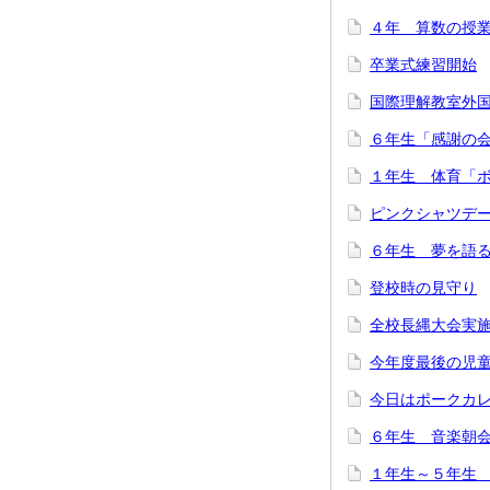
４年 算数の授
卒業式練習開始
国際理解教室外
６年生「感謝の
１年生 体育「
ピンクシャツデ
６年生 夢を語
登校時の見守り
全校長縄大会実
今年度最後の児
今日はポークカ
６年生 音楽朝
１年生～５年生