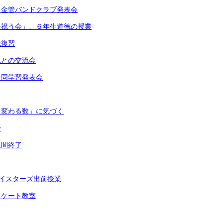
・金管バンドクラブ発表会
を祝う会」、６年生道徳の授業
総復習
児との交流会
合同学習発表会
て変わる数」に気づく
会
週間終了
ベイスターズ出前授業
スケート教室