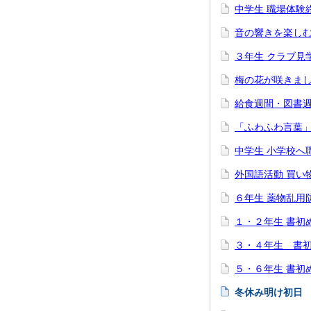
中学生 職場体験
音の響きを楽し
３年生 クラブ見
梅の花が咲きま
給食週間・図書
「ふわふわ言葉
中学生 小学校へ
外国語活動 買い
６年生 薬物乱用
１・２年生 書初
３・４年生 書
５・６年生 書初
冬休み明け初日