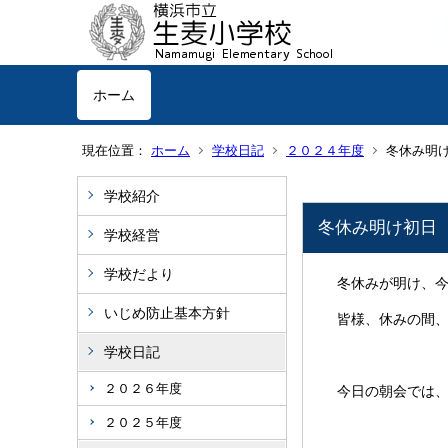
ホーム
現在位置：
ホーム
学校日記
２０２４年度
冬休み明
学校紹介
冬休み明け初日
学校経営
学校だより
冬休みが明け、今
いじめ防止基本方針
皆様、休みの間、
学校日記
２０２６年度
今日の朝会では、
２０２５年度