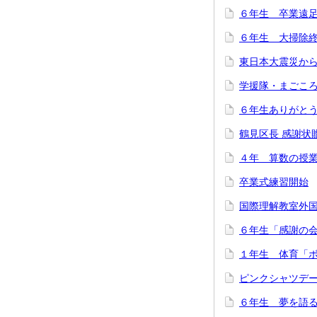
６年生 卒業遠
６年生 大掃除
東日本大震災か
学援隊・まごこ
６年生ありがと
鶴見区長 感謝状
４年 算数の授
卒業式練習開始
国際理解教室外
６年生「感謝の
１年生 体育「
ピンクシャツデ
６年生 夢を語