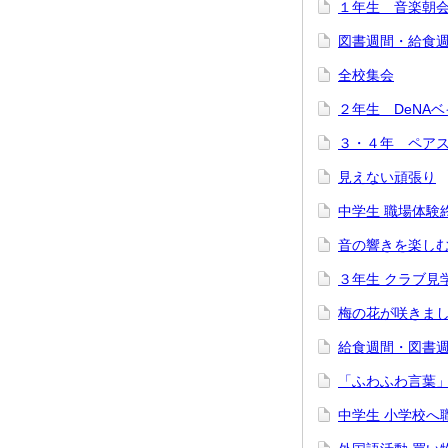
１年生 音楽朝
図書週間・給食
全校集会
２年生 DeNA
３・４年 ペア
見えない頑張り
中学生 職場体験
音の響きを楽し
３年生 クラブ見
梅の花が咲きま
給食週間・図書
「ふわふわ言葉
中学生 小学校へ