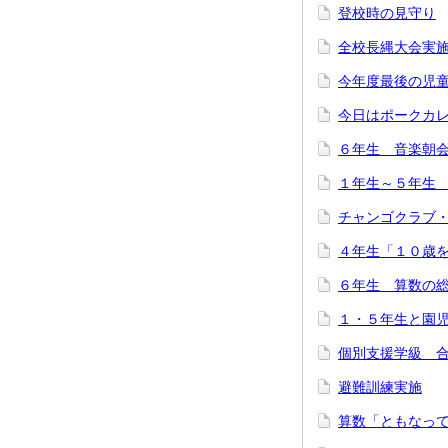
登校時の見守り
全校長縄大会実
今年度最後の児
今日はポークカ
６年生 音楽朝
１年生～５年生
チャンゴクラブ
４年生「１０歳
６年生 算数の
１・５年生と園
個別支援学級 
避難訓練実施
算数「ともなっ