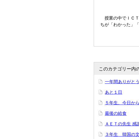
授業の中でＩＣＴ
ちが「わかった」
このカテゴリー内
一年間ありがと
あと１日
５年生、今日か
最後の給食
ＡＥＴの先生 感
３年生 韓国の