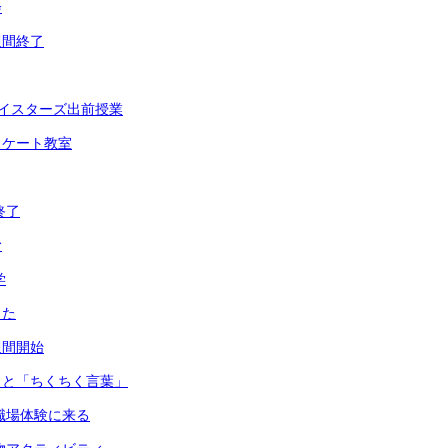
会
週間終了
ベイスターズ出前授業
スケート教室
終了
む
学
した
週間開始
」と「ちくちく言葉」
職場体験に来る