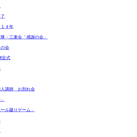
足
終了
ら１４年
ろ隊・三麦会「感謝の会」
うの会
贈呈式
業
国人講師 お別れ会
会」
ボール蹴りゲーム」
ー
る