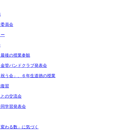
施
童委員会
レー
会
 最後の授業参観
・金管バンドクラブ発表会
を祝う会」、６年生道徳の授業
総復習
児との交流会
合同学習発表会
て変わる数」に気づく