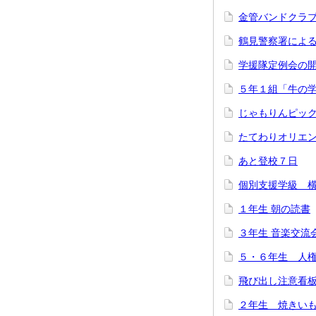
金管バンドクラ
鶴見警察署によ
学援隊定例会の
５年１組「牛の
じゃもりんピッ
たてわりオリエ
あと登校７日
個別支援学級 
１年生 朝の読書
３年生 音楽交流
５・６年生 人
飛び出し注意看
２年生 焼きい