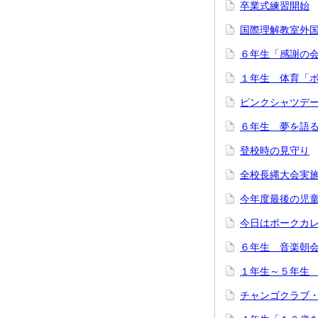
卒業式練習開始
国際理解教室外
６年生「感謝の
１年生 体育「
ピンクシャツデ
６年生 夢を語
登校時の見守り
全校長縄大会実
今年度最後の児
今日はポークカ
６年生 音楽朝
１年生～５年生
チャンゴクラブ