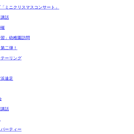
ブ「ミニクリスマスコンサート」
る講話
開催
学習」幼稚園訪問
ク第二弾！
ンテーリング
横浜遠足
会
権講話
板
もパーティー