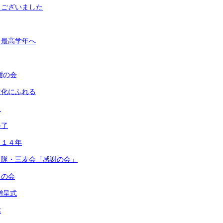
うございました
ら最高学年へ
謝の会
文化にふれる
足
終了
ら１４年
ろ隊・三麦会「感謝の会」
うの会
贈呈式
業