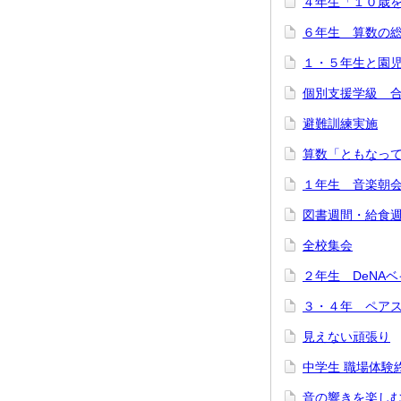
４年生「１０歳
６年生 算数の
１・５年生と園
個別支援学級 
避難訓練実施
算数「ともなっ
１年生 音楽朝
図書週間・給食
全校集会
２年生 DeNA
３・４年 ペア
見えない頑張り
中学生 職場体験
音の響きを楽し