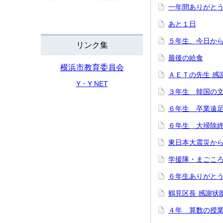
一年間ありがと
あと１日
５年生、今日か
リンク集
最後の給食
横浜市教育委員会
ＡＥＴの先生 感
Y・Y NET
３年生 韓国の
６年生 卒業遠
６年生 大掃除
東日本大震災か
学援隊・まごこ
６年生ありがと
鶴見区長 感謝状
４年 算数の授