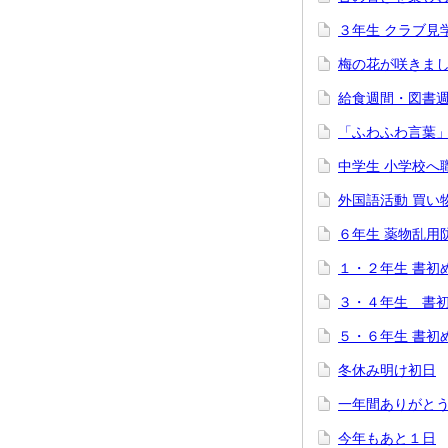
３年生 クラブ見
梅の花が咲きま
給食週間・図書
「ふわふわ言葉
中学生 小学校へ
外国語活動 買い
６年生 薬物乱用
１・２年生 書初
３・４年生 書
５・６年生 書初
冬休み明け初日
一年間ありがと
今年もあと１日