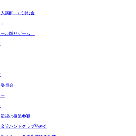
国人講師 お別れ会
会」
ボール蹴りゲーム」
ー
る
施
童委員会
レー
会
 最後の授業参観
・金管バンドクラブ発表会