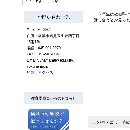
生小まごころ隊
６年生は社会科の
お問い合わせ先
話し合う姿が見ら
〒 ：230-0052
住所：横浜市鶴見区生麦四丁目
15番1号
電話：045-501-2270
FAX：045-507-0048
Email:y3namamu@edu.city.
yokohama.jp
地図：
アクセス
教育委員会からのお知らせ
このカテゴリー内