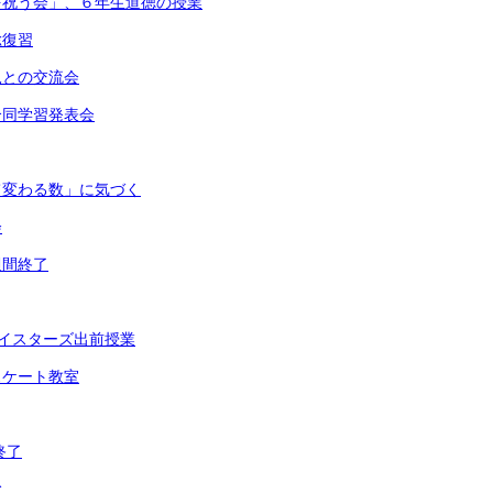
を祝う会」、６年生道徳の授業
総復習
児との交流会
合同学習発表会
て変わる数」に気づく
会
週間終了
ベイスターズ出前授業
スケート教室
終了
む