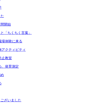
学
した
週間開始
」と「ちくちく言葉」
職場体験に来る
物アクティビティ
防止教室
め、発育測定
初め
め
うございました