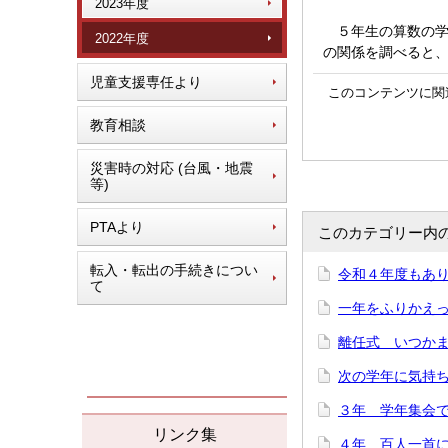
2023年度
５年生の算数の学
2022年度
の関係を調べると
児童支援専任より
このコンテンツに関
教育相談
災害時の対応 (台風・地震
等)
PTAより
このカテゴリー内
転入・転出の手続きについ
令和４年度もあり
て
一年をふりかえって
離任式 いつかまた
次の学年に気持ち
３年 学年集会で「
リンク集
４年 百人一首にチ