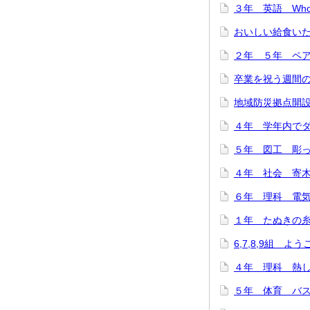
３年 英語 Who are
おいしい給食いただ
２年 ５年 ペア
卒業を祝う週間のス
地域防災拠点開設訓
４年 学年内でダン
５年 図工 彫って
４年 社会 寄木細
６年 理科 電気の
１年 たぬきの糸車
6,7,8,9組 よ
４年 理科 熱した
５年 体育 バスケ