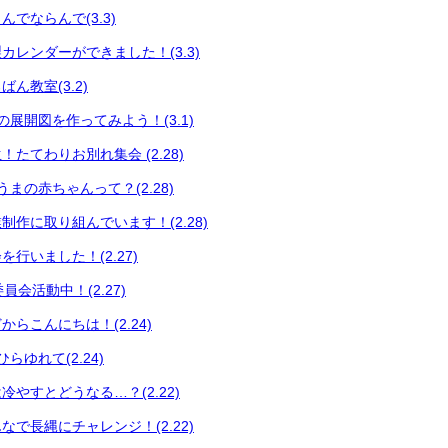
でならんで(3.3)
カレンダーができました！(3.3)
ん教室(3.2)
展開図を作ってみよう！(3.1)
たてわりお別れ集会 (2.28)
まの赤ちゃんって？(2.28)
制作に取り組んでいます！(2.28)
行いました！(2.27)
員会活動中！(2.27)
らこんにちは！(2.24)
らゆれて(2.24)
やすとどうなる…？(2.22)
で長縄にチャレンジ！(2.22)