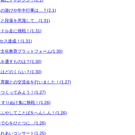
にチャレンジ！(2.1)
の遊びや年中行事は…？(2.1)
段落を意識して…(1.31)
ル走に挑戦！(1.31)
セス達成！(1.31)
文化教育プラットフォーム(1.30)
通すものは？(1.30)
どのくらい？(1.30)
育園との交流会を行いました！(1.27)
くってみよう！(1.27)
育 すりぬけ鬼に挑戦！(1.26)
ふやしてことばをへんしん！(1.26)
心をひとつに…(1.26)
あいコンサート(1.25)