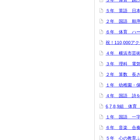
３年 体育 跳び箱
５年 英語 日本
２年 国語 順序と
６年 体育 ハード
祝！110,000アク
４年 横浜市芸術
３年 理科 電気を
２年 算数 長さは
１年 幼稚園・保
４年 国語 詩をつ
6,7,8,9組 体
１年 国語 一字
６年 音楽 合奏で
５年 心の教育ふれ