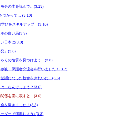
チの木を読んで…(3.13)
つかって… (3.10)
々の学びをスキルアップ！(3.10)
の白い馬(3.9)
日本に(3.8)
」(3.8)
ゃくの性質を見つけよう！(3.8)
参観・保護者交流会を行いました！(3.7)
世話になった校舎をきれいに…(3.6)
、なんでしょう？(3.6)
係を図に表すと…(3.6)
を開きました！(3.3)
ダーで演奏しよう♪(3.3)