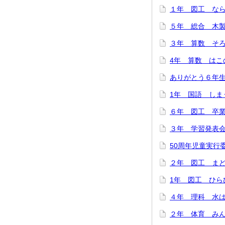
１年 図工 ならん
５年 総合 木製
３年 算数 そろば
4年 算数 はこの
ありがとう６年生！
1年 国語 しまう
６年 図工 卒業
３年 学習発表会を
50周年児童実行委
２年 図工 まどか
1年 図工 ひらひ
４年 理科 水は冷
２年 体育 みんな