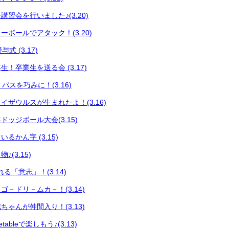
習会を行いました♪(3.20)
ボールでアタック！(3.20)
式 (3.17)
！卒業生を送る会 (3.17)
 パスを巧みに！(3.16)
イザウルスが生まれたよ！(3.16)
ッジボール大会(3.15)
るかん字 (3.15)
(3.15)
る「意志」！(3.14)
－ドリ－ムカ－！(3.14)
ゃんが仲間入り！(3.13)
ableで楽しもう♪(3.13)