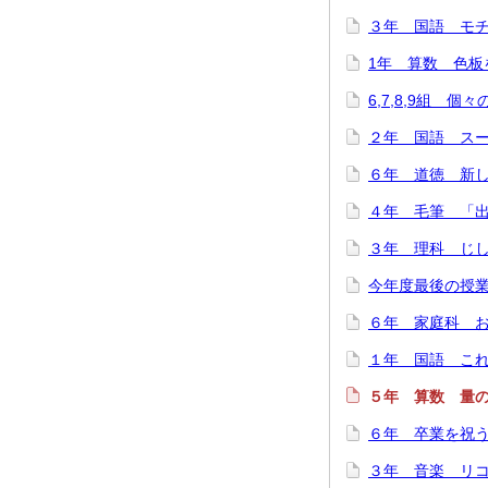
３年 国語 モチモ
1年 算数 色板を
6,7,8,9組 個
２年 国語 スーホ
６年 道徳 新しい
４年 毛筆 「出発
３年 理科 じし
今年度最後の授業
６年 家庭科 お
１年 国語 これは
５年 算数 量の関
６年 卒業を祝う会
３年 音楽 リコー