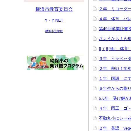
２年 リコーダー講
横浜市教育委員会
４年 体育 バレー
Y・Y NET
第49回卒業証書授与
横浜市立学校
さようなら！６年生
6,7,8,9組 体育
３年 ヒラベッタ
２年 熱戦！学年ド
１年 国語 にてい
６年生からの贈り物♪
5,6年 受け継がれ
４年 図工 ゴ－ゴ
不動丸小にシー花ち
２年 英語 veget