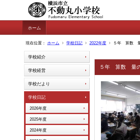
ホーム
現在位置：
ホーム
学校日記
2022年度
５年 算数 量
学校紹介
５年 算数 量の
学校経営
学校だより
学校日記
2026年度
2025年度
2024年度