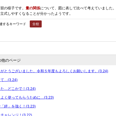
習の様子です。
量の関係
について、図に表して比べて考えていました。
、立式しやすくなることが分かったようです。
連するキーワード
全校
の他のページ
がとうございました。令和５年度もよろしくお願いします。(3.24)
…(3.24)
…どこかで！(3.24)
よく使ってもらうために…(3.23)
絆」を強く！(3.23)
ャレンジ！(3.22)