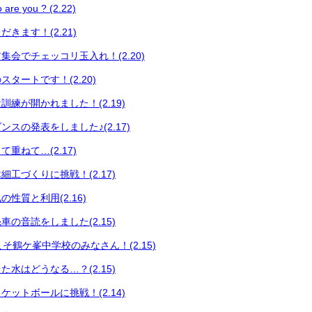
 you ? (2.22)
きます！(2.21)
集会でチェッコリ玉入れ！(2.20)
タートです！(2.20)
練が開かれました！(2.19)
スの発表をしました♪(2.17)
重ねて…(2.17)
工づくりに挑戦！(2.17)
性質と利用(2.16)
の音読をしました(2.15)
うこそ鶴ケ峯中学校のみなさん！(2.15)
水はどうなる…？(2.15)
ットボールに挑戦！(2.14)