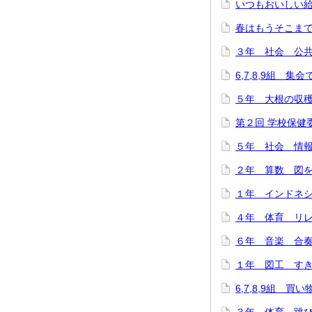
いつもおいしい給
春はもうそこまで…(
３年 社会 公共施
6,7,8,9組 集
５年 大根の収穫に
第２回 学校保健委
５年 社会 情報
２年 算数 図をつ
１年 インドネシ
４年 体育 リレー
６年 音楽 合奏
１年 図工 すき
6,7,8,9組 買