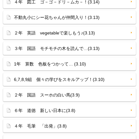
４年 図工 ゴ－ゴ－ドリ－ムカ－！(3.14)
不動丸小にシー花ちゃんが仲間入り！(3.13)
２年 英語 vegetableで楽しもう♪(3.13)
３年 国語 モチモチの木を読んで…(3.13)
1年 算数 色板をつかって… (3.10)
6,7,8,9組 個々の学びをスキルアップ！(3.10)
２年 国語 スーホの白い馬(3.9)
６年 道徳 新しい日本に(3.8)
４年 毛筆 「出発」(3.8)