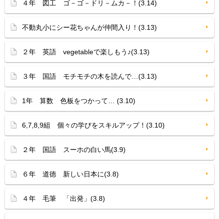
４年 図工 ゴ－ゴ－ドリ－ムカ－！(3.14)
不動丸小にシー花ちゃんが仲間入り！(3.13)
２年 英語 vegetableで楽しもう♪(3.13)
３年 国語 モチモチの木を読んで…(3.13)
1年 算数 色板をつかって… (3.10)
6,7,8,9組 個々の学びをスキルアップ！(3.10)
２年 国語 スーホの白い馬(3.9)
６年 道徳 新しい日本に(3.8)
４年 毛筆 「出発」(3.8)