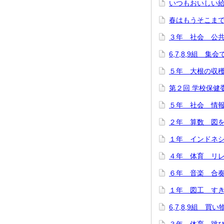
いつもおいしい給
春はもうそこまで…(
３年 社会 公共施
6,7,8,9組 集
５年 大根の収穫に
第２回 学校保健委
５年 社会 情報
２年 算数 図をつ
１年 インドネシ
４年 体育 リレー
６年 音楽 合奏
１年 図工 すき
6,7,8,9組 買