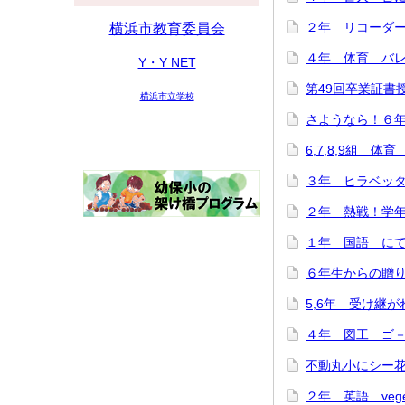
２年 リコーダー講
横浜市教育委員会
４年 体育 バレー
Y・Y NET
第49回卒業証書授与
横浜市立学校
さようなら！６年生
6,7,8,9組 体育
３年 ヒラベッタ
２年 熱戦！学年ド
１年 国語 にてい
６年生からの贈り物♪
5,6年 受け継がれ
４年 図工 ゴ－ゴ
不動丸小にシー花ち
２年 英語 veget