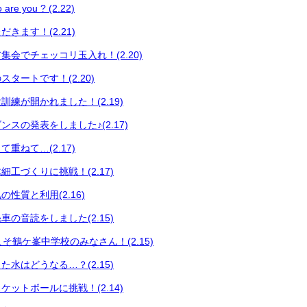
 you ? (2.22)
きます！(2.21)
集会でチェッコリ玉入れ！(2.20)
タートです！(2.20)
練が開かれました！(2.19)
スの発表をしました♪(2.17)
重ねて…(2.17)
工づくりに挑戦！(2.17)
性質と利用(2.16)
の音読をしました(2.15)
うこそ鶴ケ峯中学校のみなさん！(2.15)
水はどうなる…？(2.15)
ットボールに挑戦！(2.14)