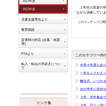
2023年度
１年生の音楽の学
2022年度
ながら演奏していま
児童支援専任より
このコンテンツに関
教育相談
災害時の対応 (台風・地震
等)
PTAより
このカテゴリー内
転入・転出の手続きについ
令和４年度もあり
て
一年をふりかえって
離任式 いつかまた
次の学年に気持ち
３年 学年集会で「
リンク集
４年 百人一首にチ