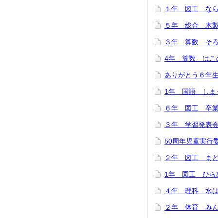
１年 図工 ならん
５年 総合 木製
３年 算数 そろば
4年 算数 はこの
ありがとう６年生！
1年 国語 しまう
６年 図工 卒業
３年 学習発表会を
50周年児童実行委
２年 図工 まどか
1年 図工 ひらひ
４年 理科 水は冷
２年 体育 みんな