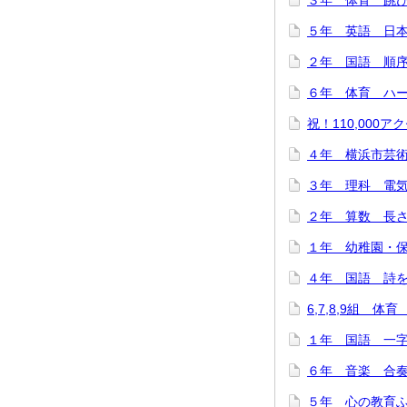
３年 体育 跳び箱
５年 英語 日本
２年 国語 順序と
６年 体育 ハード
祝！110,000アク
４年 横浜市芸術
３年 理科 電気を
２年 算数 長さは
１年 幼稚園・保
４年 国語 詩をつ
6,7,8,9組 体
１年 国語 一字
６年 音楽 合奏で
５年 心の教育ふれ