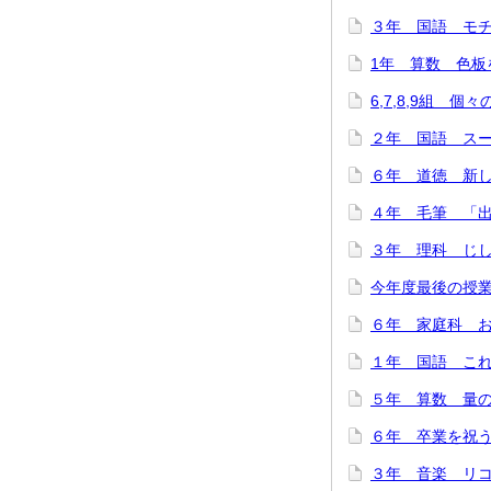
３年 国語 モチモ
1年 算数 色板を
6,7,8,9組 個
２年 国語 スーホ
６年 道徳 新しい
４年 毛筆 「出発
３年 理科 じし
今年度最後の授業
６年 家庭科 お
１年 国語 これは
５年 算数 量の関
６年 卒業を祝う会
３年 音楽 リコー