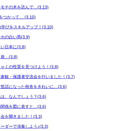
チの木を読んで…(3.13)
つかって… (3.10)
々の学びをスキルアップ！(3.10)
の白い馬(3.9)
日本に(3.8)
」(3.8)
ゃくの性質を見つけよう！(3.8)
参観・保護者交流会を行いました！(3.7)
世話になった校舎をきれいに…(3.6)
、なんでしょう？(3.6)
係を図に表すと…(3.6)
を開きました！(3.3)
ダーで演奏しよう♪(3.3)