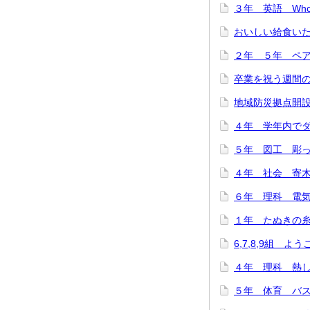
３年 英語 Who are
おいしい給食いただ
２年 ５年 ペア
卒業を祝う週間のス
地域防災拠点開設訓
４年 学年内でダン
５年 図工 彫って
４年 社会 寄木細
６年 理科 電気の
１年 たぬきの糸車
6,7,8,9組 よ
４年 理科 熱した
５年 体育 バスケ