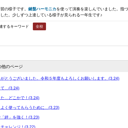
習の様子です。
鍵盤ハーモニカ
を使って演奏を楽しんでいました。指
した。少しずつ上達している様子が見られる一年生です♪
連するキーワード
全校
の他のページ
がとうございました。令和５年度もよろしくお願いします。(3.24)
…(3.24)
…どこかで！(3.24)
よく使ってもらうために…(3.23)
絆」を強く！(3.23)
ャレンジ！(3.22)