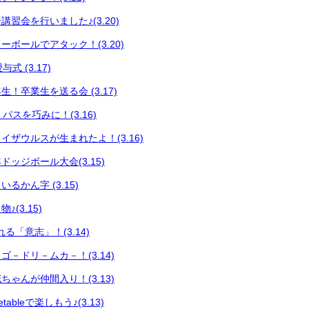
習会を行いました♪(3.20)
ボールでアタック！(3.20)
式 (3.17)
！卒業生を送る会 (3.17)
 パスを巧みに！(3.16)
イザウルスが生まれたよ！(3.16)
ッジボール大会(3.15)
るかん字 (3.15)
(3.15)
る「意志」！(3.14)
－ドリ－ムカ－！(3.14)
ゃんが仲間入り！(3.13)
ableで楽しもう♪(3.13)