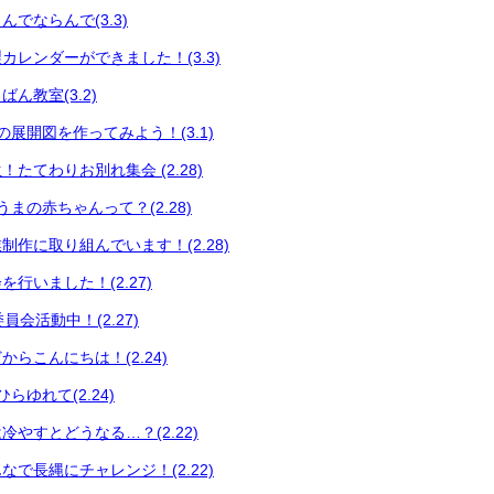
でならんで(3.3)
カレンダーができました！(3.3)
ん教室(3.2)
展開図を作ってみよう！(3.1)
たてわりお別れ集会 (2.28)
まの赤ちゃんって？(2.28)
制作に取り組んでいます！(2.28)
行いました！(2.27)
員会活動中！(2.27)
らこんにちは！(2.24)
らゆれて(2.24)
やすとどうなる…？(2.22)
で長縄にチャレンジ！(2.22)