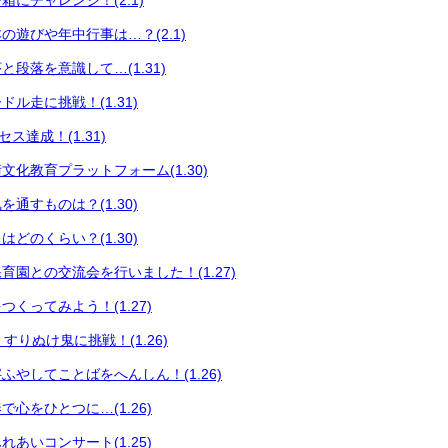
にチャレンジ！(2.1)
の遊びや年中行事は…？(2.1)
段落を意識して…(1.31)
ル走に挑戦！(1.31)
セス達成！(1.31)
文化教育プラットフォーム(1.30)
通すものは？(1.30)
どのくらい？(1.30)
育園との交流会を行いました！(1.27)
くってみよう！(1.27)
育 すりぬけ鬼に挑戦！(1.26)
ふやしてことばをへんしん！(1.26)
心をひとつに…(1.26)
あいコンサート(1.25)