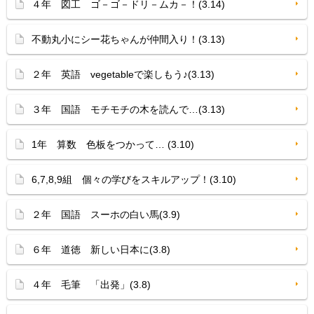
４年 図工 ゴ－ゴ－ドリ－ムカ－！(3.14)
不動丸小にシー花ちゃんが仲間入り！(3.13)
２年 英語 vegetableで楽しもう♪(3.13)
３年 国語 モチモチの木を読んで…(3.13)
1年 算数 色板をつかって… (3.10)
6,7,8,9組 個々の学びをスキルアップ！(3.10)
２年 国語 スーホの白い馬(3.9)
６年 道徳 新しい日本に(3.8)
４年 毛筆 「出発」(3.8)