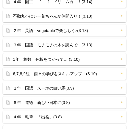
４年 図工 ゴ－ゴ－ドリ－ムカ－！(3.14)
不動丸小にシー花ちゃんが仲間入り！(3.13)
２年 英語 vegetableで楽しもう♪(3.13)
３年 国語 モチモチの木を読んで…(3.13)
1年 算数 色板をつかって… (3.10)
6,7,8,9組 個々の学びをスキルアップ！(3.10)
２年 国語 スーホの白い馬(3.9)
６年 道徳 新しい日本に(3.8)
４年 毛筆 「出発」(3.8)