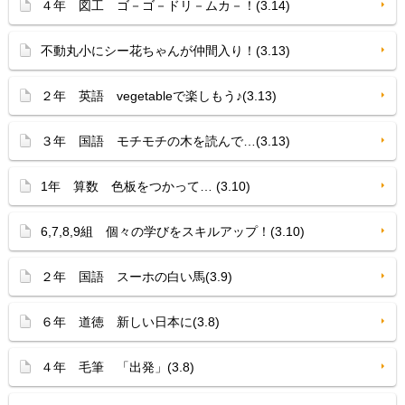
４年 図工 ゴ－ゴ－ドリ－ムカ－！(3.14)
不動丸小にシー花ちゃんが仲間入り！(3.13)
２年 英語 vegetableで楽しもう♪(3.13)
３年 国語 モチモチの木を読んで…(3.13)
1年 算数 色板をつかって… (3.10)
6,7,8,9組 個々の学びをスキルアップ！(3.10)
２年 国語 スーホの白い馬(3.9)
６年 道徳 新しい日本に(3.8)
４年 毛筆 「出発」(3.8)