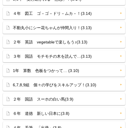
４年 図工 ゴ－ゴ－ドリ－ムカ－！(3.14)
不動丸小にシー花ちゃんが仲間入り！(3.13)
２年 英語 vegetableで楽しもう♪(3.13)
３年 国語 モチモチの木を読んで…(3.13)
1年 算数 色板をつかって… (3.10)
6,7,8,9組 個々の学びをスキルアップ！(3.10)
２年 国語 スーホの白い馬(3.9)
６年 道徳 新しい日本に(3.8)
４年 毛筆 「出発」(3.8)