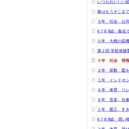
いつもおいしい給
春はもうそこまで…(
３年 社会 公共施
6,7,8,9組 集
５年 大根の収穫に
第２回 学校保健委
５年 社会 情報
２年 算数 図をつ
１年 インドネシ
４年 体育 リレー
６年 音楽 合奏
１年 図工 すき
6,7,8,9組 買