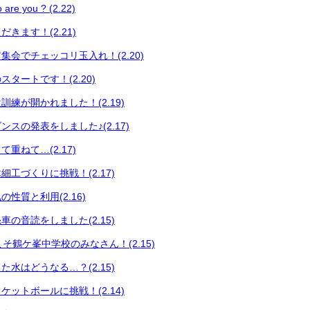
 you ? (2.22)
きます！(2.21)
集会でチェッコリ玉入れ！(2.20)
タートです！(2.20)
練が開かれました！(2.19)
スの発表をしました♪(2.17)
重ねて…(2.17)
工づくりに挑戦！(2.17)
性質と利用(2.16)
の音読をしました(2.15)
うこそ鶴ケ峯中学校のみなさん！(2.15)
水はどうなる…？(2.15)
ットボールに挑戦！(2.14)