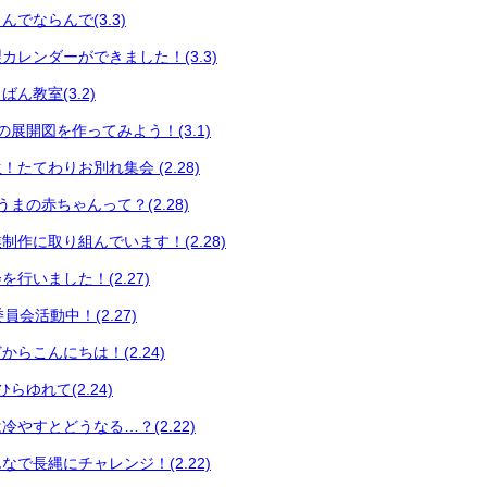
でならんで(3.3)
カレンダーができました！(3.3)
ん教室(3.2)
展開図を作ってみよう！(3.1)
たてわりお別れ集会 (2.28)
まの赤ちゃんって？(2.28)
制作に取り組んでいます！(2.28)
行いました！(2.27)
員会活動中！(2.27)
らこんにちは！(2.24)
らゆれて(2.24)
やすとどうなる…？(2.22)
で長縄にチャレンジ！(2.22)