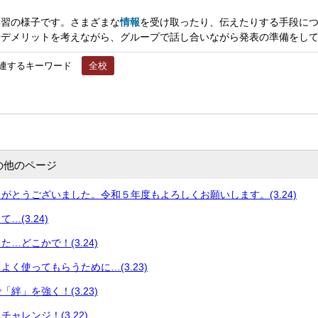
習の様子です。さまざまな
情報
を受け取ったり、伝えたりする手段に
やデメリットを考えながら、グループで話し合いながら発表の準備をし
連するキーワード
全校
の他のページ
がとうございました。令和５年度もよろしくお願いします。(3.24)
…(3.24)
…どこかで！(3.24)
よく使ってもらうために…(3.23)
絆」を強く！(3.23)
ャレンジ！(3.22)