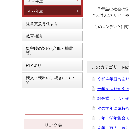
2023年度
５年生の社会の学
2022年度
れぞれのメリット
児童支援専任より
このコンテンツに関
教育相談
災害時の対応 (台風・地震
等)
PTAより
このカテゴリー内
転入・転出の手続きについ
令和４年度もあり
て
一年をふりかえって
離任式 いつかまた
次の学年に気持ち
３年 学年集会で「
リンク集
４年 百人一首にチ