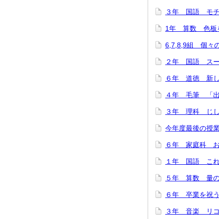
３年 国語 モチモ
1年 算数 色板を
6,7,8,9組 個
２年 国語 スーホ
６年 道徳 新しい
４年 毛筆 「出発
３年 理科 じし
今年度最後の授業
６年 家庭科 お
１年 国語 これは
５年 算数 量の関
６年 卒業を祝う会
３年 音楽 リコー