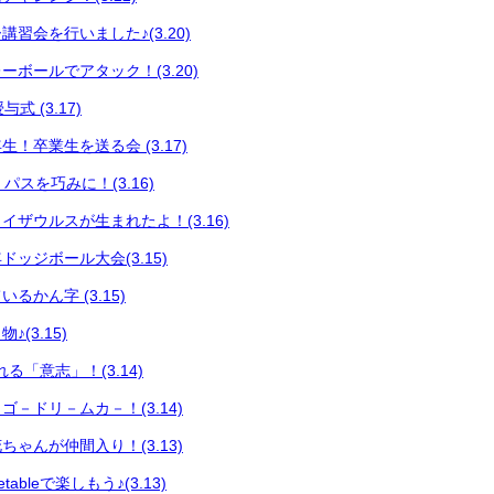
習会を行いました♪(3.20)
ボールでアタック！(3.20)
式 (3.17)
！卒業生を送る会 (3.17)
 パスを巧みに！(3.16)
イザウルスが生まれたよ！(3.16)
ッジボール大会(3.15)
るかん字 (3.15)
(3.15)
る「意志」！(3.14)
－ドリ－ムカ－！(3.14)
ゃんが仲間入り！(3.13)
ableで楽しもう♪(3.13)