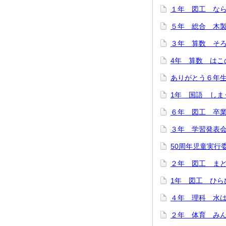
１年 図工 ならん
５年 総合 木製
３年 算数 そろば
4年 算数 はこの
ありがとう６年生！
1年 国語 しまう
６年 図工 卒業
３年 学習発表会を
50周年児童実行委
２年 図工 まどか
1年 図工 ひらひ
４年 理科 水は冷
２年 体育 みんな