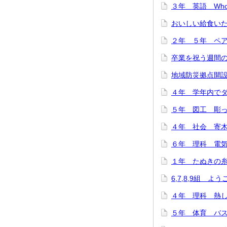
３年 英語 Who are
おいしい給食いただ
２年 ５年 ペア
卒業を祝う週間のス
地域防災拠点開設訓
４年 学年内でダン
５年 図工 彫って
４年 社会 寄木細
６年 理科 電気の
１年 たぬきの糸車
6,7,8,9組 よ
４年 理科 熱した
５年 体育 バスケ