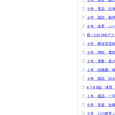
３年 体育 跳び箱
５年 英語 日本
２年 国語 順序と
６年 体育 ハード
祝！110,000アク
４年 横浜市芸術
３年 理科 電気を
２年 算数 長さは
１年 幼稚園・保
４年 国語 詩をつ
6,7,8,9組 体
１年 国語 一字
６年 音楽 合奏で
５年 心の教育ふれ