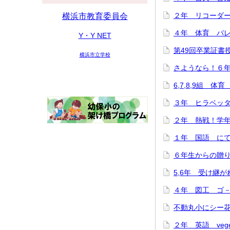
２年 リコーダー講
横浜市教育委員会
４年 体育 バレー
Y・Y NET
第49回卒業証書授与
横浜市立学校
さようなら！６年生
6,7,8,9組 体育
３年 ヒラベッタ
２年 熱戦！学年ド
１年 国語 にてい
６年生からの贈り物♪
5,6年 受け継がれ
４年 図工 ゴ－ゴ
不動丸小にシー花ち
２年 英語 veget