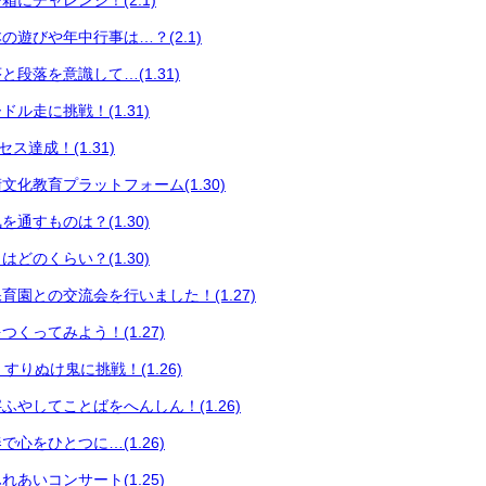
にチャレンジ！(2.1)
の遊びや年中行事は…？(2.1)
段落を意識して…(1.31)
ル走に挑戦！(1.31)
セス達成！(1.31)
文化教育プラットフォーム(1.30)
通すものは？(1.30)
どのくらい？(1.30)
育園との交流会を行いました！(1.27)
くってみよう！(1.27)
育 すりぬけ鬼に挑戦！(1.26)
ふやしてことばをへんしん！(1.26)
心をひとつに…(1.26)
あいコンサート(1.25)