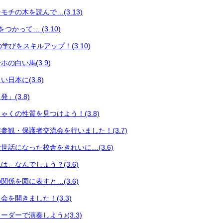
チの木を読んで…(3.13)
つかって… (3.10)
々の学びをスキルアップ！(3.10)
の白い馬(3.9)
日本に(3.8)
」(3.8)
ゃくの性質を見つけよう！(3.8)
参観・保護者交流会を行いました！(3.7)
世話になった校舎をきれいに…(3.6)
、なんでしょう？(3.6)
係を図に表すと…(3.6)
を開きました！(3.3)
ダーで演奏しよう♪(3.3)