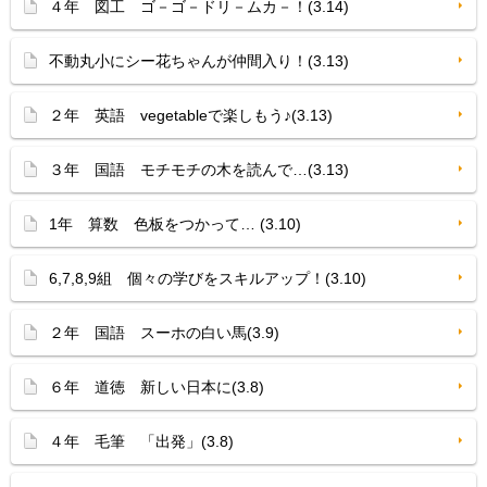
４年 図工 ゴ－ゴ－ドリ－ムカ－！(3.14)
不動丸小にシー花ちゃんが仲間入り！(3.13)
２年 英語 vegetableで楽しもう♪(3.13)
３年 国語 モチモチの木を読んで…(3.13)
1年 算数 色板をつかって… (3.10)
6,7,8,9組 個々の学びをスキルアップ！(3.10)
２年 国語 スーホの白い馬(3.9)
６年 道徳 新しい日本に(3.8)
４年 毛筆 「出発」(3.8)