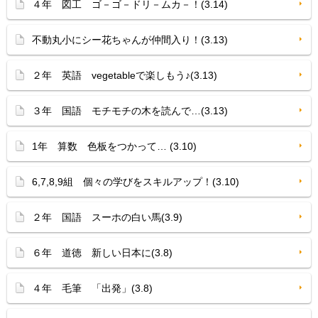
４年 図工 ゴ－ゴ－ドリ－ムカ－！(3.14)
不動丸小にシー花ちゃんが仲間入り！(3.13)
２年 英語 vegetableで楽しもう♪(3.13)
３年 国語 モチモチの木を読んで…(3.13)
1年 算数 色板をつかって… (3.10)
6,7,8,9組 個々の学びをスキルアップ！(3.10)
２年 国語 スーホの白い馬(3.9)
６年 道徳 新しい日本に(3.8)
４年 毛筆 「出発」(3.8)