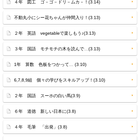
４年 図工 ゴ－ゴ－ドリ－ムカ－！(3.14)
不動丸小にシー花ちゃんが仲間入り！(3.13)
２年 英語 vegetableで楽しもう♪(3.13)
３年 国語 モチモチの木を読んで…(3.13)
1年 算数 色板をつかって… (3.10)
6,7,8,9組 個々の学びをスキルアップ！(3.10)
２年 国語 スーホの白い馬(3.9)
６年 道徳 新しい日本に(3.8)
４年 毛筆 「出発」(3.8)