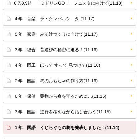
6,7,8,9組 「ミドリンGO！」フェスタに向けて(11.18)
４年 音楽 ラ・クンパルシ—タ (11.17)
５年 家庭 みそ汁づくりに向けて(11.17)
３年 総合 昔遊びの秘密に迫る！(11.16)
４年 図工 ほって すって 見つけて(11.16)
２年 国語 馬のおもちゃの作り方(11.16)
６年 保健 薬物から身を守るために…(11.15)
３年 国語 進行を考えながら話し合おう(11.15)
１年 国語 くじらぐもの劇を発表しました！(11.14)