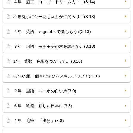
４年 図工 ゴ－ゴ－ドリ－ムカ－！(3.14)
不動丸小にシー花ちゃんが仲間入り！(3.13)
２年 英語 vegetableで楽しもう♪(3.13)
３年 国語 モチモチの木を読んで…(3.13)
1年 算数 色板をつかって… (3.10)
6,7,8,9組 個々の学びをスキルアップ！(3.10)
２年 国語 スーホの白い馬(3.9)
６年 道徳 新しい日本に(3.8)
４年 毛筆 「出発」(3.8)