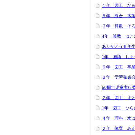
１年 図工 ならん
５年 総合 木製
３年 算数 そろば
4年 算数 はこの
ありがとう６年生！
1年 国語 しまう
６年 図工 卒業
３年 学習発表会を
50周年児童実行委
２年 図工 まどか
1年 図工 ひらひ
４年 理科 水は冷
２年 体育 みんな