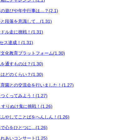
にチャレンジ！(2.1)
の遊びや年中行事は…？(2.1)
段落を意識して…(1.31)
ル走に挑戦！(1.31)
セス達成！(1.31)
文化教育プラットフォーム(1.30)
通すものは？(1.30)
どのくらい？(1.30)
育園との交流会を行いました！(1.27)
くってみよう！(1.27)
育 すりぬけ鬼に挑戦！(1.26)
ふやしてことばをへんしん！(1.26)
心をひとつに…(1.26)
あいコンサート(1.25)