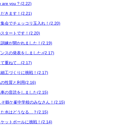
 you ? (2.22)
きます！(2.21)
集会でチェッコリ玉入れ！(2.20)
タートです！(2.20)
練が開かれました！(2.19)
スの発表をしました♪(2.17)
重ねて…(2.17)
工づくりに挑戦！(2.17)
性質と利用(2.16)
の音読をしました(2.15)
うこそ鶴ケ峯中学校のみなさん！(2.15)
水はどうなる…？(2.15)
ットボールに挑戦！(2.14)