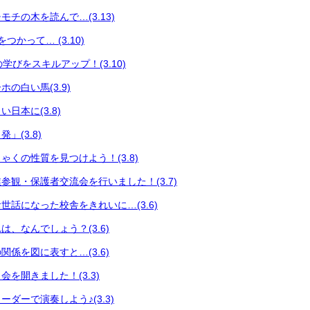
チの木を読んで…(3.13)
つかって… (3.10)
々の学びをスキルアップ！(3.10)
の白い馬(3.9)
日本に(3.8)
」(3.8)
ゃくの性質を見つけよう！(3.8)
参観・保護者交流会を行いました！(3.7)
世話になった校舎をきれいに…(3.6)
、なんでしょう？(3.6)
係を図に表すと…(3.6)
を開きました！(3.3)
ダーで演奏しよう♪(3.3)