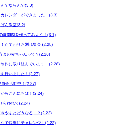
でならんで(3.3)
カレンダーができました！(3.3)
ん教室(3.2)
展開図を作ってみよう！(3.1)
たてわりお別れ集会 (2.28)
まの赤ちゃんって？(2.28)
制作に取り組んでいます！(2.28)
行いました！(2.27)
員会活動中！(2.27)
らこんにちは！(2.24)
らゆれて(2.24)
やすとどうなる…？(2.22)
で長縄にチャレンジ！(2.22)