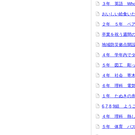
３年 英語 Who are
おいしい給食いただ
２年 ５年 ペア
卒業を祝う週間のス
地域防災拠点開設訓
４年 学年内でダン
５年 図工 彫って
４年 社会 寄木細
６年 理科 電気の
１年 たぬきの糸車
6,7,8,9組 よ
４年 理科 熱した
５年 体育 バスケ