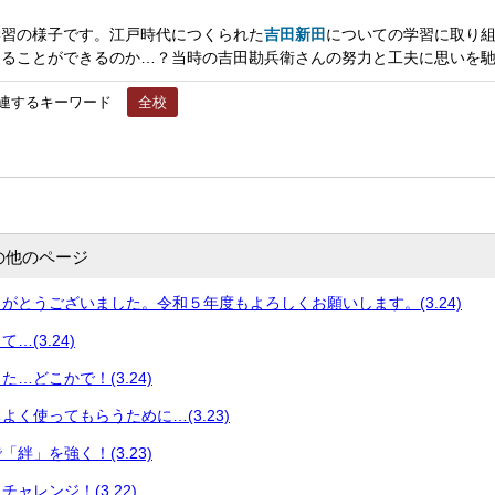
習の様子です。江戸時代につくられた
吉田新田
についての学習に取り
くることができるのか…？当時の吉田勘兵衛さんの努力と工夫に思いを
連するキーワード
全校
の他のページ
がとうございました。令和５年度もよろしくお願いします。(3.24)
…(3.24)
…どこかで！(3.24)
よく使ってもらうために…(3.23)
絆」を強く！(3.23)
ャレンジ！(3.22)