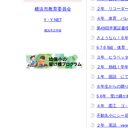
２年 リコーダー講
横浜市教育委員会
４年 体育 バレー
Y・Y NET
第49回卒業証書授与
横浜市立学校
さようなら！６年生
6,7,8,9組 体育
３年 ヒラベッタ
２年 熱戦！学年ド
１年 国語 にてい
６年生からの贈り物♪
5,6年 受け継がれ
４年 図工 ゴ－ゴ
不動丸小にシー花ち
２年 英語 veget