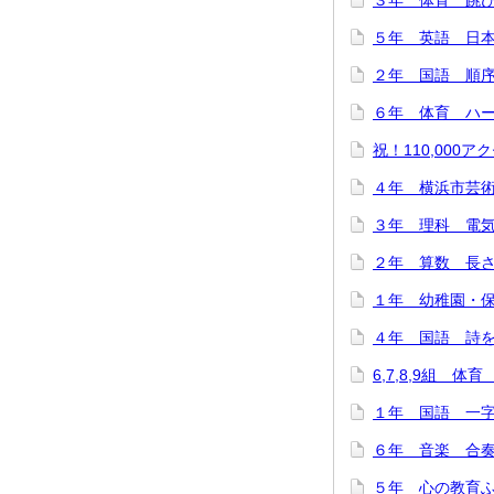
３年 体育 跳び箱
５年 英語 日本
２年 国語 順序と
６年 体育 ハード
祝！110,000アク
４年 横浜市芸術
３年 理科 電気を
２年 算数 長さは
１年 幼稚園・保
４年 国語 詩をつ
6,7,8,9組 体
１年 国語 一字
６年 音楽 合奏で
５年 心の教育ふれ