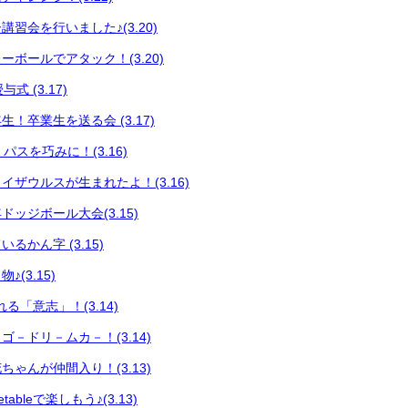
習会を行いました♪(3.20)
ボールでアタック！(3.20)
式 (3.17)
！卒業生を送る会 (3.17)
 パスを巧みに！(3.16)
イザウルスが生まれたよ！(3.16)
ッジボール大会(3.15)
るかん字 (3.15)
(3.15)
る「意志」！(3.14)
－ドリ－ムカ－！(3.14)
ゃんが仲間入り！(3.13)
ableで楽しもう♪(3.13)