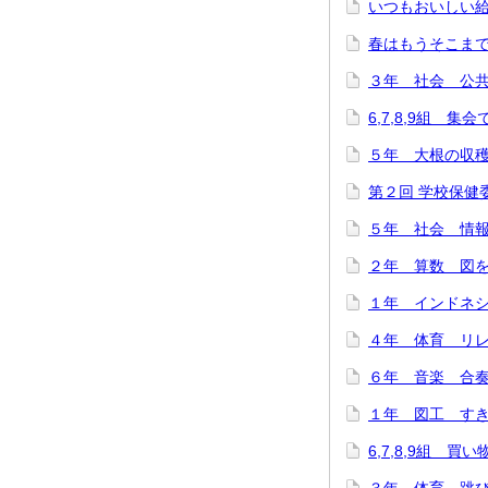
いつもおいしい給
春はもうそこまで…(
３年 社会 公共施
6,7,8,9組 集
５年 大根の収穫に
第２回 学校保健委
５年 社会 情報
２年 算数 図をつ
１年 インドネシ
４年 体育 リレー
６年 音楽 合奏
１年 図工 すき
6,7,8,9組 買