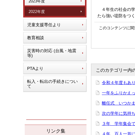
2023年度
４年生の社会の学
2022年度
たら強い堤防をつ
児童支援専任より
このコンテンツに関
教育相談
災害時の対応 (台風・地震
等)
PTAより
このカテゴリー内
転入・転出の手続きについ
令和４年度もあり
て
一年をふりかえって
離任式 いつかまた
次の学年に気持ち
３年 学年集会で「
リンク集
４年 百人一首にチ