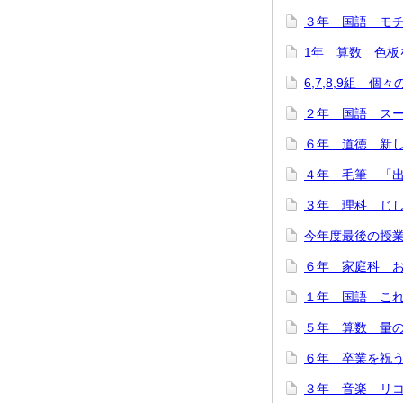
３年 国語 モチモ
1年 算数 色板を
6,7,8,9組 個
２年 国語 スーホ
６年 道徳 新しい
４年 毛筆 「出発
３年 理科 じし
今年度最後の授業
６年 家庭科 お
１年 国語 これは
５年 算数 量の関
６年 卒業を祝う会
３年 音楽 リコー