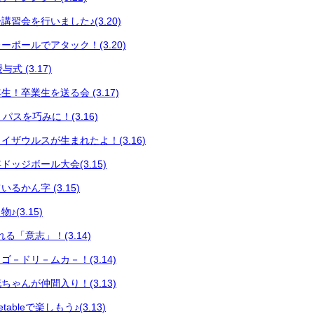
習会を行いました♪(3.20)
ボールでアタック！(3.20)
式 (3.17)
！卒業生を送る会 (3.17)
 パスを巧みに！(3.16)
イザウルスが生まれたよ！(3.16)
ッジボール大会(3.15)
るかん字 (3.15)
(3.15)
る「意志」！(3.14)
－ドリ－ムカ－！(3.14)
ゃんが仲間入り！(3.13)
ableで楽しもう♪(3.13)