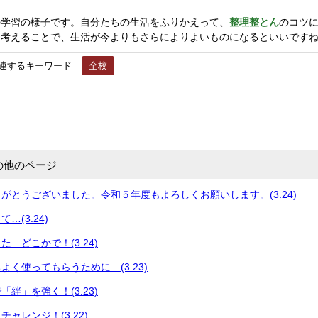
学習の様子です。自分たちの生活をふりかえって、
整理整とん
のコツ
を考えることで、生活が今よりもさらによりよいものになるといいです
連するキーワード
全校
の他のページ
がとうございました。令和５年度もよろしくお願いします。(3.24)
…(3.24)
…どこかで！(3.24)
よく使ってもらうために…(3.23)
絆」を強く！(3.23)
ャレンジ！(3.22)