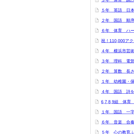
３年 体育 跳び箱
５年 英語 日本
２年 国語 順序と
６年 体育 ハード
祝！110,000アク
４年 横浜市芸術
３年 理科 電気を
２年 算数 長さは
１年 幼稚園・保
４年 国語 詩をつ
6,7,8,9組 体
１年 国語 一字
６年 音楽 合奏で
５年 心の教育ふれ