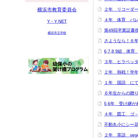
２年 リコーダー講
横浜市教育委員会
４年 体育 バレー
Y・Y NET
第49回卒業証書授与
横浜市立学校
さようなら！６年生
6,7,8,9組 体育
３年 ヒラベッタ
２年 熱戦！学年ド
１年 国語 にてい
６年生からの贈り物♪
5,6年 受け継がれ
４年 図工 ゴ－ゴ
不動丸小にシー花ち
２年 英語 veget