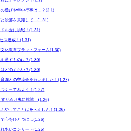
にチャレンジ！(2.1)
の遊びや年中行事は…？(2.1)
段落を意識して…(1.31)
ル走に挑戦！(1.31)
セス達成！(1.31)
文化教育プラットフォーム(1.30)
通すものは？(1.30)
どのくらい？(1.30)
育園との交流会を行いました！(1.27)
くってみよう！(1.27)
育 すりぬけ鬼に挑戦！(1.26)
ふやしてことばをへんしん！(1.26)
心をひとつに…(1.26)
あいコンサート(1.25)