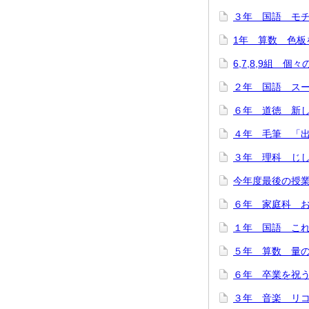
３年 国語 モチモ
1年 算数 色板を
6,7,8,9組 個
２年 国語 スーホ
６年 道徳 新しい
４年 毛筆 「出発
３年 理科 じし
今年度最後の授業
６年 家庭科 お
１年 国語 これは
５年 算数 量の関
６年 卒業を祝う会
３年 音楽 リコー