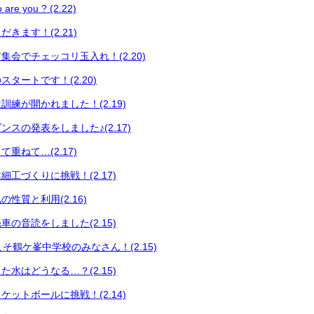
 you ? (2.22)
きます！(2.21)
集会でチェッコリ玉入れ！(2.20)
タートです！(2.20)
練が開かれました！(2.19)
スの発表をしました♪(2.17)
重ねて…(2.17)
工づくりに挑戦！(2.17)
性質と利用(2.16)
の音読をしました(2.15)
うこそ鶴ケ峯中学校のみなさん！(2.15)
水はどうなる…？(2.15)
ットボールに挑戦！(2.14)