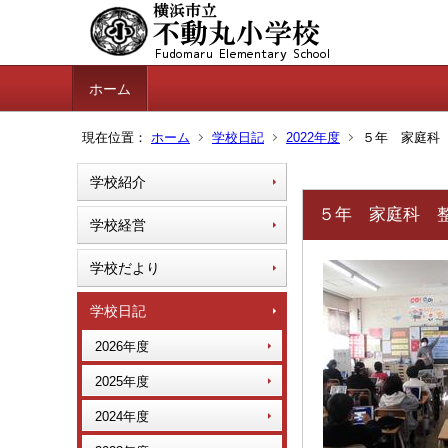
ホーム
現在位置：
ホーム
学校日記
2022年度
５年 家庭科 
学校紹介
５年 家庭科 整
学校経営
学校だより
学校日記
2026年度
2025年度
2024年度