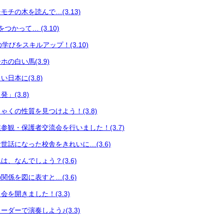
チの木を読んで…(3.13)
つかって… (3.10)
々の学びをスキルアップ！(3.10)
の白い馬(3.9)
日本に(3.8)
」(3.8)
ゃくの性質を見つけよう！(3.8)
参観・保護者交流会を行いました！(3.7)
世話になった校舎をきれいに…(3.6)
、なんでしょう？(3.6)
係を図に表すと…(3.6)
を開きました！(3.3)
ダーで演奏しよう♪(3.3)