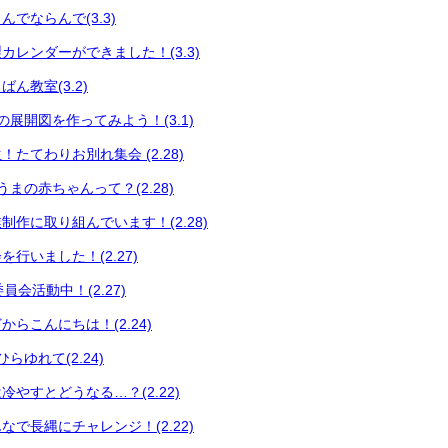
でならんで(3.3)
カレンダーができました！(3.3)
ん教室(3.2)
展開図を作ってみよう！(3.1)
たてわりお別れ集会 (2.28)
まの赤ちゃんって？(2.28)
制作に取り組んでいます！(2.28)
行いました！(2.27)
員会活動中！(2.27)
らこんにちは！(2.24)
らゆれて(2.24)
やすとどうなる…？(2.22)
で長縄にチャレンジ！(2.22)