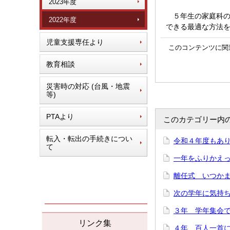
2023年度
５年生の家庭科の
2022年度
できる最適な方法
児童支援専任より
このコンテンツに関
教育相談
災害時の対応 (台風・地震
等)
PTAより
このカテゴリー内
転入・転出の手続きについ
令和４年度もあり
て
一年をふりかえって
離任式 いつかまた
次の学年に気持ち
３年 学年集会で「
リンク集
４年 百人一首にチ