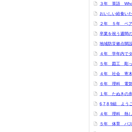
３年 英語 Who are
おいしい給食いただ
２年 ５年 ペア
卒業を祝う週間のス
地域防災拠点開設訓
４年 学年内でダン
５年 図工 彫って
４年 社会 寄木細
６年 理科 電気の
１年 たぬきの糸車
6,7,8,9組 よ
４年 理科 熱した
５年 体育 バスケ