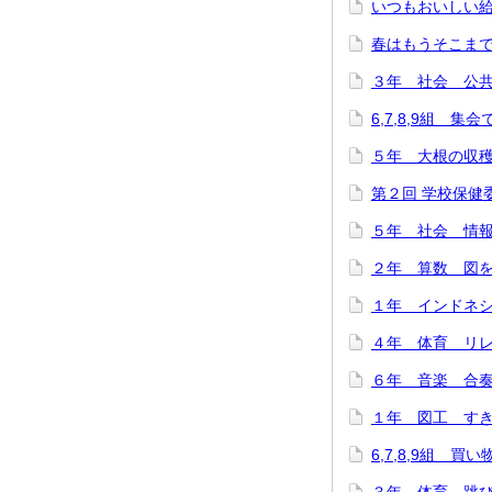
いつもおいしい給
春はもうそこまで…(
３年 社会 公共施
6,7,8,9組 集
５年 大根の収穫に
第２回 学校保健委
５年 社会 情報
２年 算数 図をつ
１年 インドネシ
４年 体育 リレー
６年 音楽 合奏
１年 図工 すき
6,7,8,9組 買