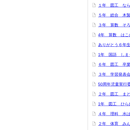
１年 図工 ならん
５年 総合 木製
３年 算数 そろば
4年 算数 はこの
ありがとう６年生！
1年 国語 しまう
６年 図工 卒業
３年 学習発表会を
50周年児童実行委
２年 図工 まどか
1年 図工 ひらひ
４年 理科 水は冷
２年 体育 みんな