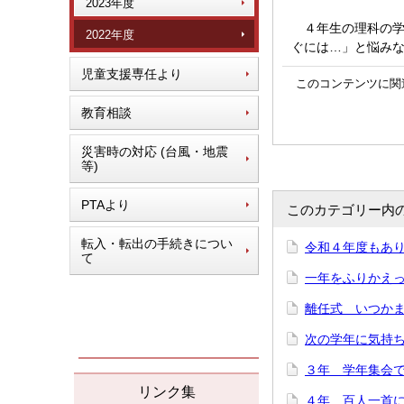
2023年度
４年生の理科の学
2022年度
ぐには…」と悩み
児童支援専任より
このコンテンツに関
教育相談
災害時の対応 (台風・地震
等)
PTAより
このカテゴリー内
転入・転出の手続きについ
令和４年度もあり
て
一年をふりかえって
離任式 いつかまた
次の学年に気持ち
３年 学年集会で「
リンク集
４年 百人一首にチ