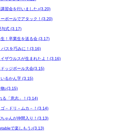
習会を行いました♪(3.20)
ボールでアタック！(3.20)
式 (3.17)
！卒業生を送る会 (3.17)
 パスを巧みに！(3.16)
イザウルスが生まれたよ！(3.16)
ッジボール大会(3.15)
るかん字 (3.15)
(3.15)
る「意志」！(3.14)
－ドリ－ムカ－！(3.14)
ゃんが仲間入り！(3.13)
ableで楽しもう♪(3.13)