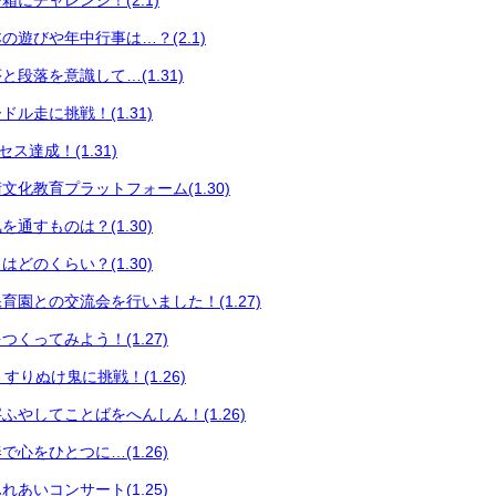
にチャレンジ！(2.1)
の遊びや年中行事は…？(2.1)
段落を意識して…(1.31)
ル走に挑戦！(1.31)
セス達成！(1.31)
文化教育プラットフォーム(1.30)
通すものは？(1.30)
どのくらい？(1.30)
育園との交流会を行いました！(1.27)
くってみよう！(1.27)
育 すりぬけ鬼に挑戦！(1.26)
ふやしてことばをへんしん！(1.26)
心をひとつに…(1.26)
あいコンサート(1.25)