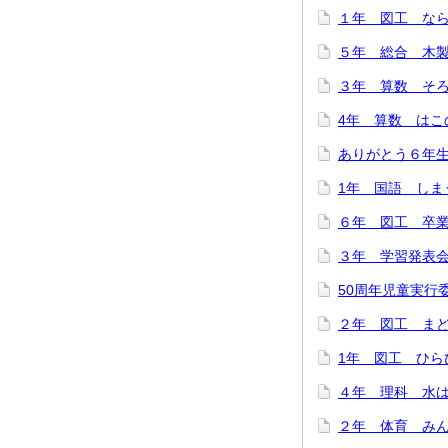
１年 図工 ならん
５年 総合 木製
３年 算数 そろば
4年 算数 はこの
ありがとう６年生！
1年 国語 しまう
６年 図工 卒業
３年 学習発表会を
50周年児童実行委
２年 図工 まどか
1年 図工 ひらひ
４年 理科 水は冷
２年 体育 みんな