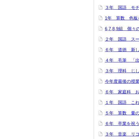
３年 国語 モチモ
1年 算数 色板を
6,7,8,9組 個
２年 国語 スーホ
６年 道徳 新しい
４年 毛筆 「出発
３年 理科 じし
今年度最後の授業
６年 家庭科 お
１年 国語 これは
５年 算数 量の関
６年 卒業を祝う会
３年 音楽 リコー