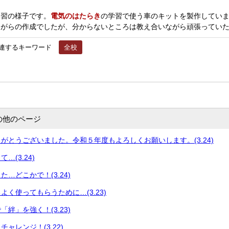
習の様子です。
電気のはたらき
の学習で使う車のキットを製作してい
ながらの作成でしたが、分からないところは教え合いながら頑張ってい
連するキーワード
全校
の他のページ
がとうございました。令和５年度もよろしくお願いします。(3.24)
…(3.24)
…どこかで！(3.24)
よく使ってもらうために…(3.23)
絆」を強く！(3.23)
ャレンジ！(3.22)