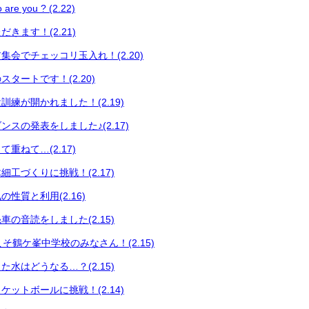
 you ? (2.22)
きます！(2.21)
集会でチェッコリ玉入れ！(2.20)
タートです！(2.20)
練が開かれました！(2.19)
スの発表をしました♪(2.17)
重ねて…(2.17)
工づくりに挑戦！(2.17)
性質と利用(2.16)
の音読をしました(2.15)
うこそ鶴ケ峯中学校のみなさん！(2.15)
水はどうなる…？(2.15)
ットボールに挑戦！(2.14)