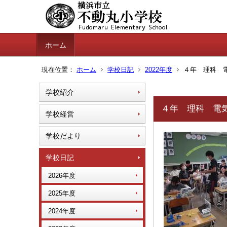
ホーム
現在位置：
ホーム
学校日記
2022年度
４年 理科 電気
学校紹介
４年 理科 電気の
学校経営
学校だより
学校日記
2026年度
2025年度
2024年度