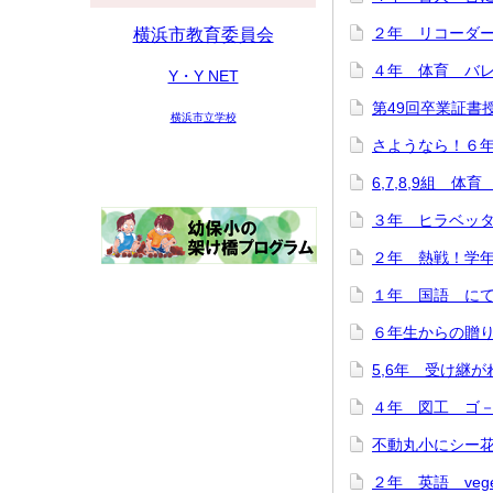
２年 リコーダー講
横浜市教育委員会
４年 体育 バレー
Y・Y NET
第49回卒業証書授与
横浜市立学校
さようなら！６年生
6,7,8,9組 体育
３年 ヒラベッタ
２年 熱戦！学年ド
１年 国語 にてい
６年生からの贈り物♪
5,6年 受け継がれ
４年 図工 ゴ－ゴ
不動丸小にシー花ち
２年 英語 veget