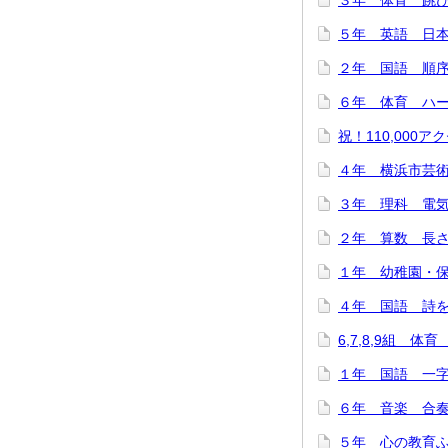
３年 体育 跳び箱
５年 英語 日本
２年 国語 順序と
６年 体育 ハード
祝！110,000アク
４年 横浜市芸術
３年 理科 電気を
２年 算数 長さは
１年 幼稚園・保
４年 国語 詩をつ
6,7,8,9組 体
１年 国語 一字
６年 音楽 合奏で
５年 心の教育ふれ