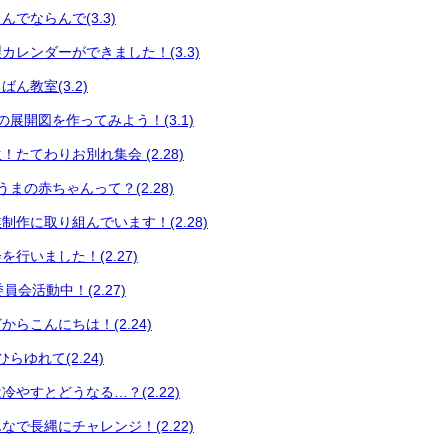
でならんで(3.3)
カレンダーができました！(3.3)
ん教室(3.2)
展開図を作ってみよう！(3.1)
たてわりお別れ集会 (2.28)
まの赤ちゃんって？(2.28)
制作に取り組んでいます！(2.28)
行いました！(2.27)
員会活動中！(2.27)
らこんにちは！(2.24)
らゆれて(2.24)
やすとどうなる…？(2.22)
で長縄にチャレンジ！(2.22)