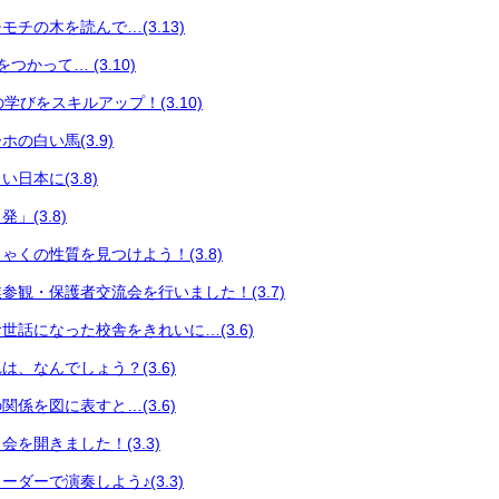
チの木を読んで…(3.13)
つかって… (3.10)
々の学びをスキルアップ！(3.10)
の白い馬(3.9)
日本に(3.8)
」(3.8)
ゃくの性質を見つけよう！(3.8)
参観・保護者交流会を行いました！(3.7)
世話になった校舎をきれいに…(3.6)
、なんでしょう？(3.6)
係を図に表すと…(3.6)
を開きました！(3.3)
ダーで演奏しよう♪(3.3)