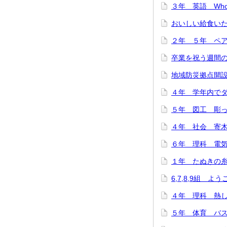
３年 英語 Who are
おいしい給食いただ
２年 ５年 ペア
卒業を祝う週間のス
地域防災拠点開設訓
４年 学年内でダン
５年 図工 彫って
４年 社会 寄木細
６年 理科 電気の
１年 たぬきの糸車
6,7,8,9組 よ
４年 理科 熱した
５年 体育 バスケ