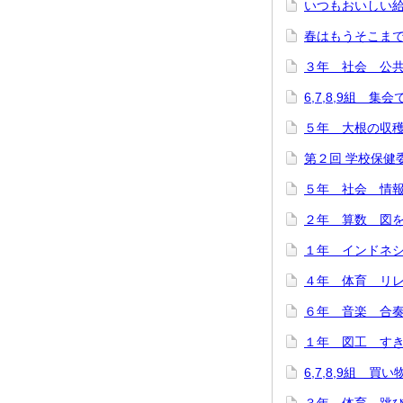
いつもおいしい給
春はもうそこまで…(
３年 社会 公共施
6,7,8,9組 集
５年 大根の収穫に
第２回 学校保健委
５年 社会 情報
２年 算数 図をつ
１年 インドネシ
４年 体育 リレー
６年 音楽 合奏
１年 図工 すき
6,7,8,9組 買