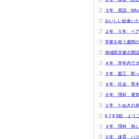
３年 英語 Who are
おいしい給食いただ
２年 ５年 ペア
卒業を祝う週間のス
地域防災拠点開設訓
４年 学年内でダン
５年 図工 彫って
４年 社会 寄木細
６年 理科 電気の
１年 たぬきの糸車
6,7,8,9組 よ
４年 理科 熱した
５年 体育 バスケ