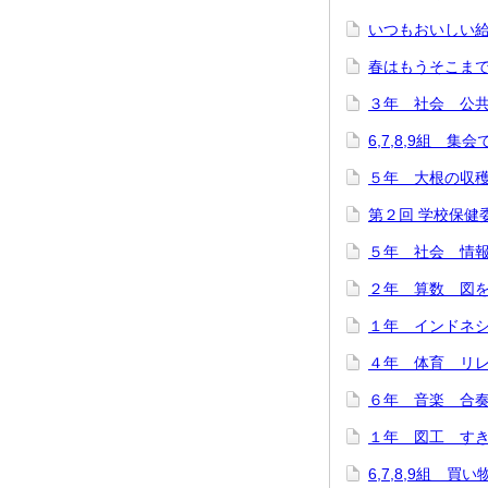
いつもおいしい給
春はもうそこまで…(
３年 社会 公共施
6,7,8,9組 集
５年 大根の収穫に
第２回 学校保健委
５年 社会 情報
２年 算数 図をつ
１年 インドネシ
４年 体育 リレー
６年 音楽 合奏
１年 図工 すき
6,7,8,9組 買