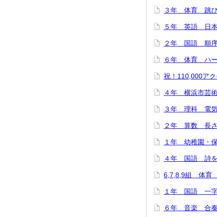
３年 体育 跳び箱
５年 英語 日本
２年 国語 順序と
６年 体育 ハード
祝！110,000アク
４年 横浜市芸術
３年 理科 電気を
２年 算数 長さは
１年 幼稚園・保
４年 国語 詩をつ
6,7,8,9組 体
１年 国語 一字
６年 音楽 合奏で