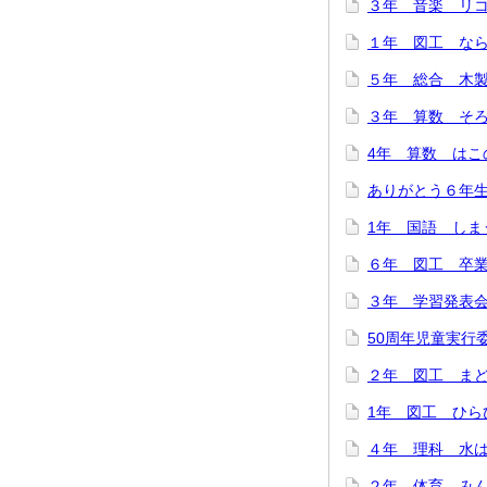
３年 音楽 リコー
１年 図工 ならん
５年 総合 木製
３年 算数 そろば
4年 算数 はこの
ありがとう６年生！
1年 国語 しまう
６年 図工 卒業
３年 学習発表会を
50周年児童実行委
２年 図工 まどか
1年 図工 ひらひ
４年 理科 水は冷
２年 体育 みんな