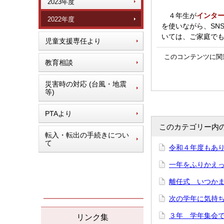
2023年度
４年生が
インタ
2022年度
を使いながら、SN
いては、ご家庭で
児童支援専任より
このコンテンツに関
教育相談
災害時の対応 (台風・地震
等)
PTAより
このカテゴリー内
転入・転出の手続きについ
て
令和４年度もあり
一年をふりかえって
離任式 いつかまた
次の学年に気持ち
３年 学年集会で「
リンク集