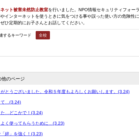
ーネット被害未然防止教室
を行いました。NPO情報セキュリティフォー
Sやインターネットを使うときに気をつける事や誤った使い方の危険性に
もぜひ定期的にお子さんとお話してください。
連するキーワード
全校
の他のページ
がとうございました。令和５年度もよろしくお願いします。(3.24)
…(3.24)
…どこかで！(3.24)
よく使ってもらうために…(3.23)
絆」を強く！(3.23)