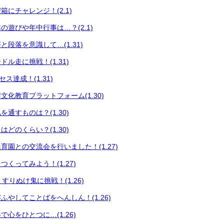
にチャレンジ！(2.1)
の遊びや年中行事は…？(2.1)
段落を意識して…(1.31)
ル走に挑戦！(1.31)
セス達成！(1.31)
文化教育プラットフォーム(1.30)
通すものは？(1.30)
どのくらい？(1.30)
育園との交流会を行いました！(1.27)
くってみよう！(1.27)
育 すりぬけ鬼に挑戦！(1.26)
ふやしてことばをへんしん！(1.26)
心をひとつに…(1.26)