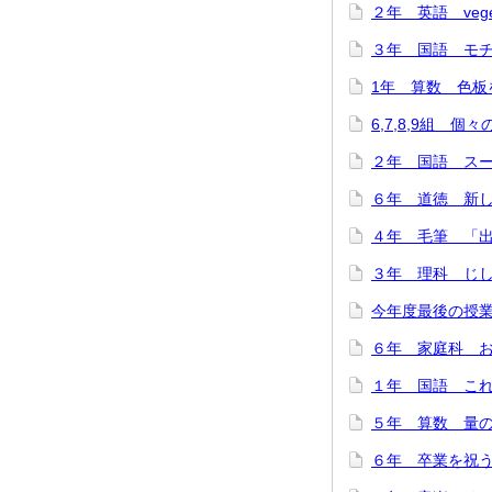
２年 英語 veget
３年 国語 モチモ
1年 算数 色板を
6,7,8,9組 個
２年 国語 スーホ
６年 道徳 新しい
４年 毛筆 「出発
３年 理科 じし
今年度最後の授業
６年 家庭科 お
１年 国語 これは
５年 算数 量の関
６年 卒業を祝う会