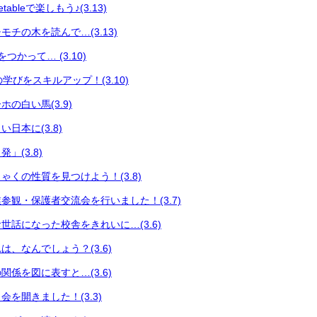
ableで楽しもう♪(3.13)
チの木を読んで…(3.13)
つかって… (3.10)
々の学びをスキルアップ！(3.10)
の白い馬(3.9)
日本に(3.8)
」(3.8)
ゃくの性質を見つけよう！(3.8)
参観・保護者交流会を行いました！(3.7)
世話になった校舎をきれいに…(3.6)
、なんでしょう？(3.6)
係を図に表すと…(3.6)
を開きました！(3.3)