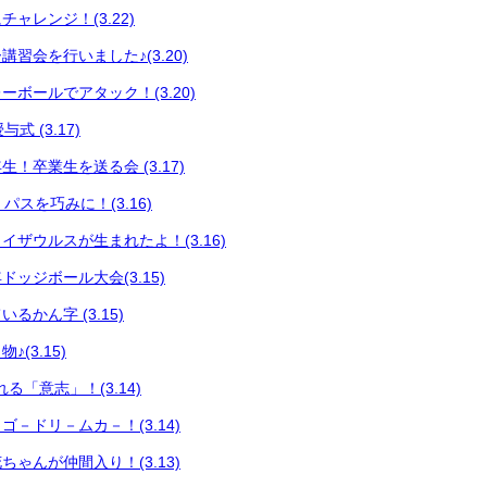
ャレンジ！(3.22)
習会を行いました♪(3.20)
ボールでアタック！(3.20)
式 (3.17)
！卒業生を送る会 (3.17)
 パスを巧みに！(3.16)
イザウルスが生まれたよ！(3.16)
ッジボール大会(3.15)
るかん字 (3.15)
(3.15)
る「意志」！(3.14)
－ドリ－ムカ－！(3.14)
ゃんが仲間入り！(3.13)