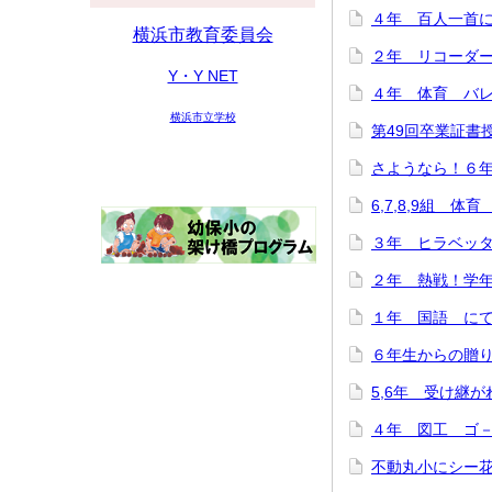
４年 百人一首にチ
横浜市教育委員会
２年 リコーダー講
Y・Y NET
４年 体育 バレー
横浜市立学校
第49回卒業証書授与
さようなら！６年生
6,7,8,9組 体育
３年 ヒラベッタ
２年 熱戦！学年ド
１年 国語 にてい
６年生からの贈り物♪
5,6年 受け継がれ
４年 図工 ゴ－ゴ
不動丸小にシー花ち