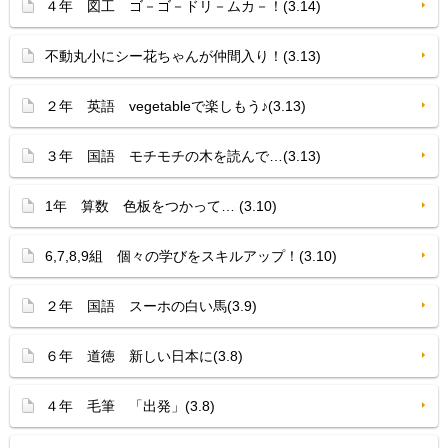
４年 図工 ゴ－ゴ－ドリ－ムカ－！(3.14)
不動丸小にシー花ちゃんが仲間入り！(3.13)
２年 英語 vegetableで楽しもう♪(3.13)
３年 国語 モチモチの木を読んで…(3.13)
1年 算数 色板をつかって… (3.10)
6,7,8,9組 個々の学びをスキルアップ！(3.10)
２年 国語 スーホの白い馬(3.9)
６年 道徳 新しい日本に(3.8)
４年 毛筆 「出発」(3.8)