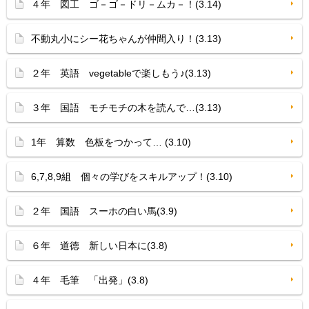
４年 図工 ゴ－ゴ－ドリ－ムカ－！(3.14)
不動丸小にシー花ちゃんが仲間入り！(3.13)
２年 英語 vegetableで楽しもう♪(3.13)
３年 国語 モチモチの木を読んで…(3.13)
1年 算数 色板をつかって… (3.10)
6,7,8,9組 個々の学びをスキルアップ！(3.10)
２年 国語 スーホの白い馬(3.9)
６年 道徳 新しい日本に(3.8)
４年 毛筆 「出発」(3.8)