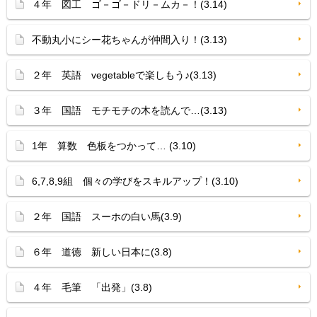
４年 図工 ゴ－ゴ－ドリ－ムカ－！(3.14)
不動丸小にシー花ちゃんが仲間入り！(3.13)
２年 英語 vegetableで楽しもう♪(3.13)
３年 国語 モチモチの木を読んで…(3.13)
1年 算数 色板をつかって… (3.10)
6,7,8,9組 個々の学びをスキルアップ！(3.10)
２年 国語 スーホの白い馬(3.9)
６年 道徳 新しい日本に(3.8)
４年 毛筆 「出発」(3.8)