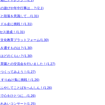
にチャレンジ！(2.1)
の遊びや年中行事は…？(2.1)
段落を意識して…(1.31)
ル走に挑戦！(1.31)
セス達成！(1.31)
文化教育プラットフォーム(1.30)
通すものは？(1.30)
どのくらい？(1.30)
育園との交流会を行いました！(1.27)
くってみよう！(1.27)
育 すりぬけ鬼に挑戦！(1.26)
ふやしてことばをへんしん！(1.26)
心をひとつに…(1.26)
あいコンサート(1.25)