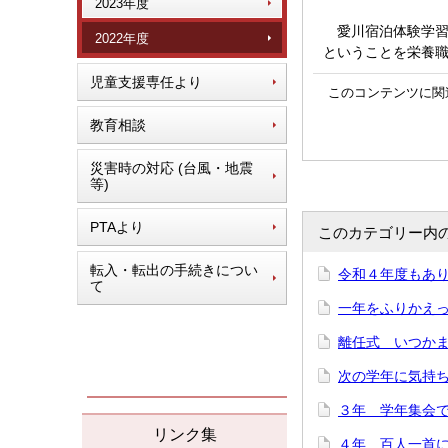
2023年度
愛川宿泊体験学習
2022年度
ということを栄養
児童支援専任より
このコンテンツに関
教育相談
災害時の対応 (台風・地震
等)
PTAより
このカテゴリー内
転入・転出の手続きについ
令和４年度もあり
て
一年をふりかえって
離任式 いつかまた
次の学年に気持ち
３年 学年集会で「
リンク集
４年 百人一首にチ