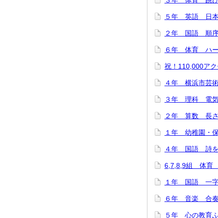
３年 体育 跳び箱
５年 英語 日本
２年 国語 順序と
６年 体育 ハード
祝！110,000アク
４年 横浜市芸術
３年 理科 電気を
２年 算数 長さは
１年 幼稚園・保
４年 国語 詩をつ
6,7,8,9組 体
１年 国語 一字
６年 音楽 合奏で
５年 心の教育ふれ