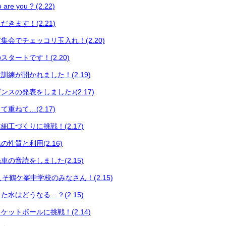
 you ? (2.22)
きます！(2.21)
集会でチェッコリ玉入れ！(2.20)
タートです！(2.20)
練が開かれました！(2.19)
スの発表をしました♪(2.17)
重ねて…(2.17)
工づくりに挑戦！(2.17)
性質と利用(2.16)
の音読をしました(2.15)
うこそ鶴ケ峯中学校のみなさん！(2.15)
水はどうなる…？(2.15)
ットボールに挑戦！(2.14)