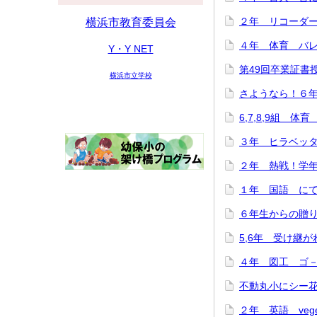
２年 リコーダー講
横浜市教育委員会
４年 体育 バレー
Y・Y NET
第49回卒業証書授与
横浜市立学校
さようなら！６年生
6,7,8,9組 体育
３年 ヒラベッタ
２年 熱戦！学年ド
１年 国語 にてい
６年生からの贈り物♪
5,6年 受け継がれ
４年 図工 ゴ－ゴ
不動丸小にシー花ち
２年 英語 veget