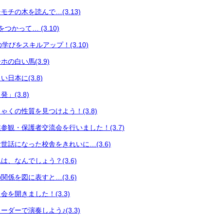
チの木を読んで…(3.13)
つかって… (3.10)
々の学びをスキルアップ！(3.10)
の白い馬(3.9)
日本に(3.8)
」(3.8)
ゃくの性質を見つけよう！(3.8)
参観・保護者交流会を行いました！(3.7)
世話になった校舎をきれいに…(3.6)
、なんでしょう？(3.6)
係を図に表すと…(3.6)
を開きました！(3.3)
ダーで演奏しよう♪(3.3)