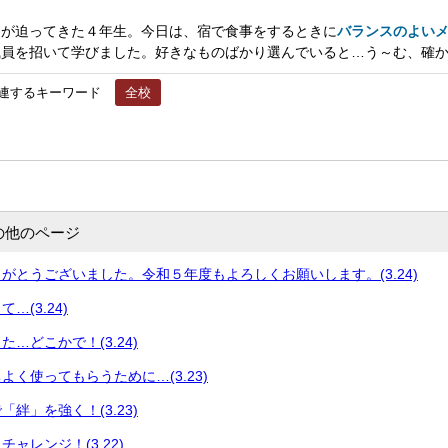
が迫ってきた４年生。今日は、宿で食事をするときに
バランスのよい
職員を招いて学びました。好きなものばかり選んでいると…う～む、確
連するキーワード
全校
の他のページ
がとうございました。令和５年度もよろしくお願いします。(3.24)
…(3.24)
…どこかで！(3.24)
よく使ってもらうために…(3.23)
絆」を強く！(3.23)
ャレンジ！(3.22)