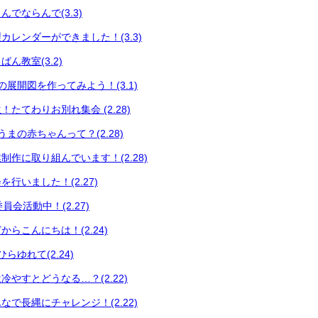
でならんで(3.3)
カレンダーができました！(3.3)
ん教室(3.2)
展開図を作ってみよう！(3.1)
たてわりお別れ集会 (2.28)
まの赤ちゃんって？(2.28)
制作に取り組んでいます！(2.28)
行いました！(2.27)
員会活動中！(2.27)
らこんにちは！(2.24)
らゆれて(2.24)
やすとどうなる…？(2.22)
で長縄にチャレンジ！(2.22)