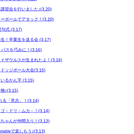
習会を行いました♪(3.20)
ボールでアタック！(3.20)
式 (3.17)
！卒業生を送る会 (3.17)
 パスを巧みに！(3.16)
イザウルスが生まれたよ！(3.16)
ッジボール大会(3.15)
るかん字 (3.15)
(3.15)
る「意志」！(3.14)
－ドリ－ムカ－！(3.14)
ゃんが仲間入り！(3.13)
ableで楽しもう♪(3.13)