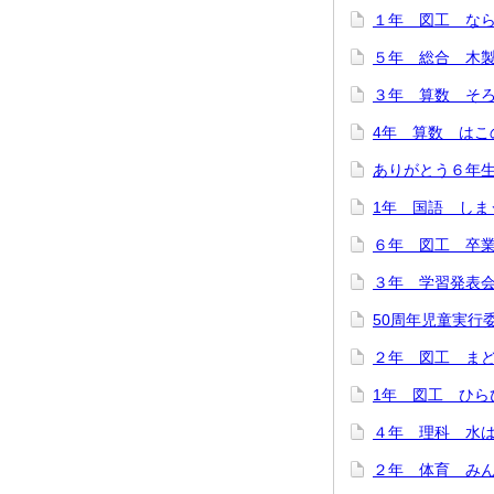
１年 図工 ならん
５年 総合 木製
３年 算数 そろば
4年 算数 はこの
ありがとう６年生！
1年 国語 しまう
６年 図工 卒業
３年 学習発表会を
50周年児童実行委
２年 図工 まどか
1年 図工 ひらひ
４年 理科 水は冷
２年 体育 みんな