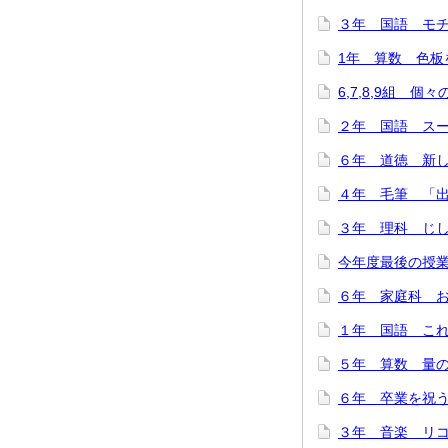
３年 国語 モチモ
1年 算数 色板を
6,7,8,9組 個
２年 国語 スーホ
６年 道徳 新しい
４年 毛筆 「出発
３年 理科 じし
今年度最後の授業
６年 家庭科 お
１年 国語 これは
５年 算数 量の関
６年 卒業を祝う会
３年 音楽 リコー