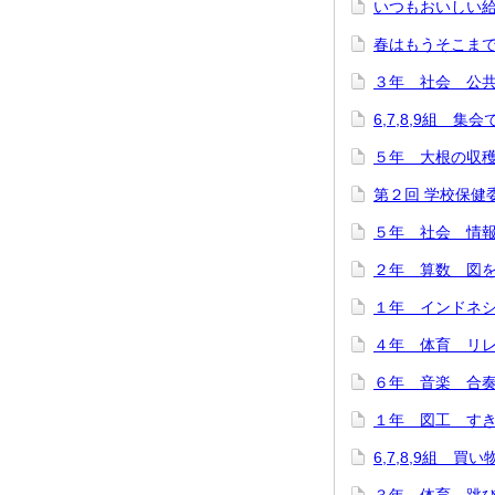
いつもおいしい給
春はもうそこまで…(
３年 社会 公共施
6,7,8,9組 集
５年 大根の収穫に
第２回 学校保健委
５年 社会 情報
２年 算数 図をつ
１年 インドネシ
４年 体育 リレー
６年 音楽 合奏
１年 図工 すき
6,7,8,9組 買