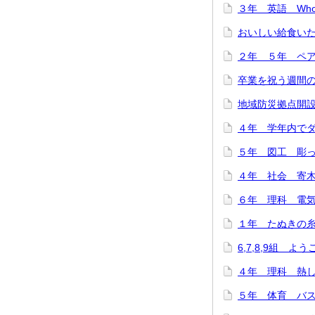
３年 英語 Who are
おいしい給食いただ
２年 ５年 ペア
卒業を祝う週間のス
地域防災拠点開設訓
４年 学年内でダン
５年 図工 彫って
４年 社会 寄木細
６年 理科 電気の
１年 たぬきの糸車
6,7,8,9組 よ
４年 理科 熱した
５年 体育 バスケ