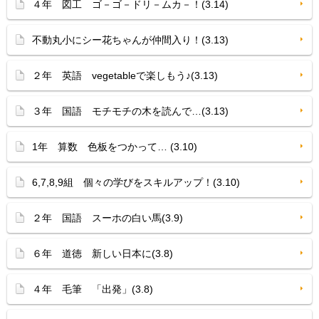
４年 図工 ゴ－ゴ－ドリ－ムカ－！(3.14)
不動丸小にシー花ちゃんが仲間入り！(3.13)
２年 英語 vegetableで楽しもう♪(3.13)
３年 国語 モチモチの木を読んで…(3.13)
1年 算数 色板をつかって… (3.10)
6,7,8,9組 個々の学びをスキルアップ！(3.10)
２年 国語 スーホの白い馬(3.9)
６年 道徳 新しい日本に(3.8)
４年 毛筆 「出発」(3.8)