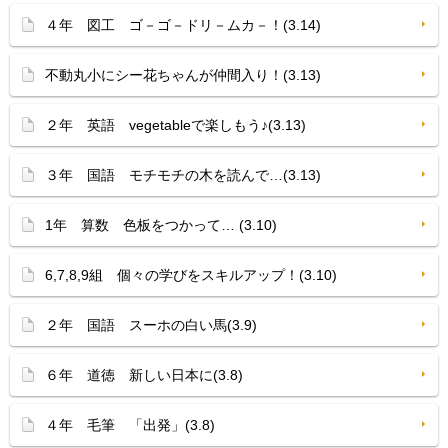
４年 図工 ゴ－ゴ－ドリ－ムカ－！(3.14)
不動丸小にシー花ちゃんが仲間入り！(3.13)
２年 英語 vegetableで楽しもう♪(3.13)
３年 国語 モチモチの木を読んで…(3.13)
1年 算数 色板をつかって… (3.10)
6,7,8,9組 個々の学びをスキルアップ！(3.10)
２年 国語 スーホの白い馬(3.9)
６年 道徳 新しい日本に(3.8)
４年 毛筆 「出発」(3.8)