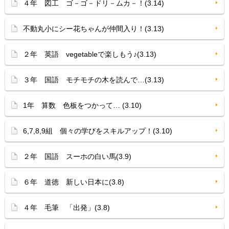
４年 図工 ゴ－ゴ－ドリ－ムカ－！(3.14)
不動丸小にシー花ちゃんが仲間入り！(3.13)
２年 英語 vegetableで楽しもう♪(3.13)
３年 国語 モチモチの木を読んで…(3.13)
1年 算数 色板をつかって… (3.10)
6,7,8,9組 個々の学びをスキルアップ！(3.10)
２年 国語 スーホの白い馬(3.9)
６年 道徳 新しい日本に(3.8)
４年 毛筆 「出発」(3.8)