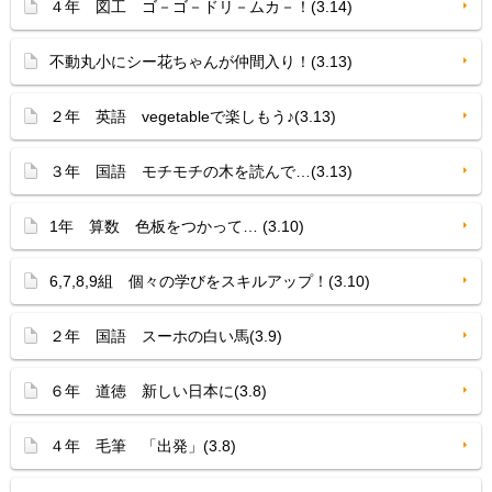
４年 図工 ゴ－ゴ－ドリ－ムカ－！(3.14)
不動丸小にシー花ちゃんが仲間入り！(3.13)
２年 英語 vegetableで楽しもう♪(3.13)
３年 国語 モチモチの木を読んで…(3.13)
1年 算数 色板をつかって… (3.10)
6,7,8,9組 個々の学びをスキルアップ！(3.10)
２年 国語 スーホの白い馬(3.9)
６年 道徳 新しい日本に(3.8)
４年 毛筆 「出発」(3.8)