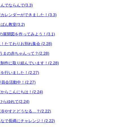
でならんで(3.3)
カレンダーができました！(3.3)
ん教室(3.2)
展開図を作ってみよう！(3.1)
たてわりお別れ集会 (2.28)
まの赤ちゃんって？(2.28)
制作に取り組んでいます！(2.28)
行いました！(2.27)
員会活動中！(2.27)
らこんにちは！(2.24)
らゆれて(2.24)
やすとどうなる…？(2.22)
で長縄にチャレンジ！(2.22)