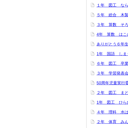
１年 図工 ならん
５年 総合 木製
３年 算数 そろば
4年 算数 はこの
ありがとう６年生！
1年 国語 しまう
６年 図工 卒業
３年 学習発表会を
50周年児童実行委
２年 図工 まどか
1年 図工 ひらひ
４年 理科 水は冷
２年 体育 みんな