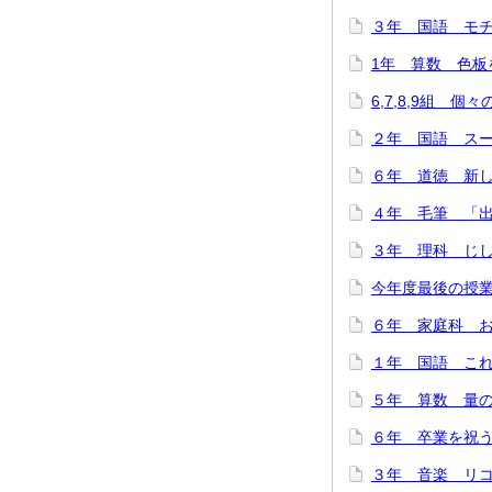
３年 国語 モチモ
1年 算数 色板を
6,7,8,9組 個
２年 国語 スーホ
６年 道徳 新しい
４年 毛筆 「出発
３年 理科 じし
今年度最後の授業
６年 家庭科 お
１年 国語 これは
５年 算数 量の関
６年 卒業を祝う会
３年 音楽 リコー