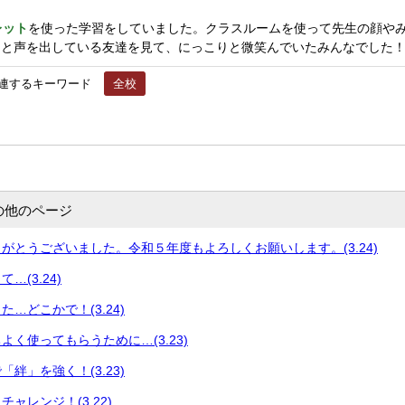
レット
を使った学習をしていました。クラスルームを使って先生の顔や
」と声を出している友達を見て、にっこりと微笑んでいたみんなでした
連するキーワード
全校
の他のページ
がとうございました。令和５年度もよろしくお願いします。(3.24)
…(3.24)
…どこかで！(3.24)
よく使ってもらうために…(3.23)
絆」を強く！(3.23)
ャレンジ！(3.22)