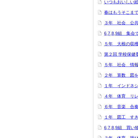
いつもおいしい給
春はもうそこまで…(
３年 社会 公共施
6,7,8,9組 集
５年 大根の収穫に
第２回 学校保健委
５年 社会 情報
２年 算数 図をつ
１年 インドネシ
４年 体育 リレー
６年 音楽 合奏
１年 図工 すき
6,7,8,9組 買