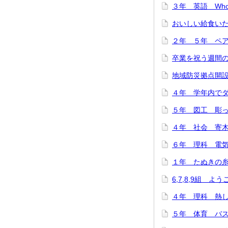
３年 英語 Who are
おいしい給食いただ
２年 ５年 ペア
卒業を祝う週間のス
地域防災拠点開設訓
４年 学年内でダン
５年 図工 彫って
４年 社会 寄木細
６年 理科 電気の
１年 たぬきの糸車
6,7,8,9組 よ
４年 理科 熱した
５年 体育 バスケ