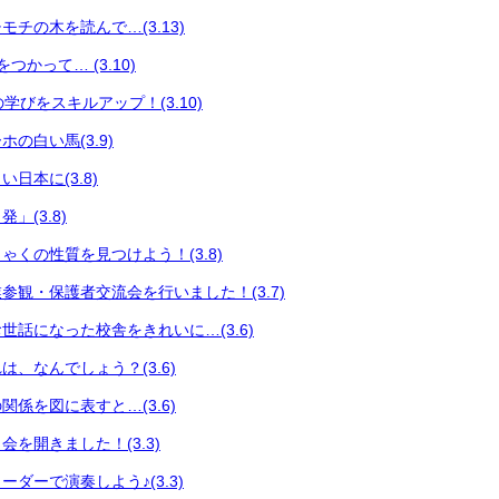
チの木を読んで…(3.13)
つかって… (3.10)
々の学びをスキルアップ！(3.10)
の白い馬(3.9)
日本に(3.8)
」(3.8)
ゃくの性質を見つけよう！(3.8)
参観・保護者交流会を行いました！(3.7)
世話になった校舎をきれいに…(3.6)
、なんでしょう？(3.6)
係を図に表すと…(3.6)
を開きました！(3.3)
ダーで演奏しよう♪(3.3)