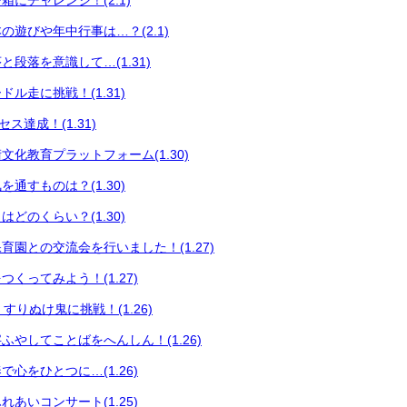
にチャレンジ！(2.1)
の遊びや年中行事は…？(2.1)
段落を意識して…(1.31)
ル走に挑戦！(1.31)
セス達成！(1.31)
文化教育プラットフォーム(1.30)
通すものは？(1.30)
どのくらい？(1.30)
育園との交流会を行いました！(1.27)
くってみよう！(1.27)
育 すりぬけ鬼に挑戦！(1.26)
ふやしてことばをへんしん！(1.26)
心をひとつに…(1.26)
あいコンサート(1.25)