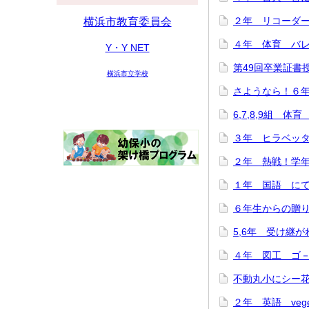
２年 リコーダー講
横浜市教育委員会
４年 体育 バレー
Y・Y NET
第49回卒業証書授与
横浜市立学校
さようなら！６年生
6,7,8,9組 体育
３年 ヒラベッタ
２年 熱戦！学年ド
１年 国語 にてい
６年生からの贈り物♪
5,6年 受け継がれ
４年 図工 ゴ－ゴ
不動丸小にシー花ち
２年 英語 veget