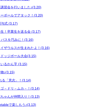
習会を行いました♪(3.20)
ボールでアタック！(3.20)
式 (3.17)
！卒業生を送る会 (3.17)
 パスを巧みに！(3.16)
イザウルスが生まれたよ！(3.16)
ッジボール大会(3.15)
るかん字 (3.15)
(3.15)
る「意志」！(3.14)
－ドリ－ムカ－！(3.14)
ゃんが仲間入り！(3.13)
ableで楽しもう♪(3.13)