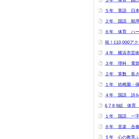
３年 体育 跳び箱
５年 英語 日本
２年 国語 順序と
６年 体育 ハード
祝！110,000アク
４年 横浜市芸術
３年 理科 電気を
２年 算数 長さは
１年 幼稚園・保
４年 国語 詩をつ
6,7,8,9組 体
１年 国語 一字
６年 音楽 合奏で
５年 心の教育ふれ