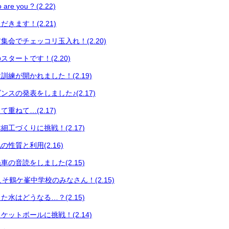
 you ? (2.22)
きます！(2.21)
集会でチェッコリ玉入れ！(2.20)
タートです！(2.20)
練が開かれました！(2.19)
スの発表をしました♪(2.17)
重ねて…(2.17)
工づくりに挑戦！(2.17)
性質と利用(2.16)
の音読をしました(2.15)
うこそ鶴ケ峯中学校のみなさん！(2.15)
水はどうなる…？(2.15)
ットボールに挑戦！(2.14)