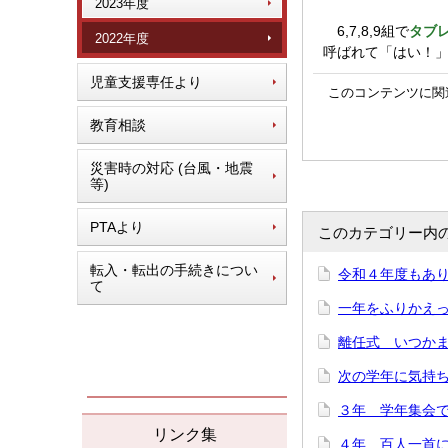
2023年度
6,7,8,9組で
タブ
2022年度
呼ばれて「はい！
児童支援専任より
このコンテンツに関
教育相談
災害時の対応 (台風・地震
等)
PTAより
このカテゴリー内
転入・転出の手続きについ
令和４年度もあり
て
一年をふりかえって
離任式 いつかまた
次の学年に気持ち
３年 学年集会で「
リンク集
４年 百人一首にチ