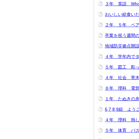
３年 英語 Who are
おいしい給食いただ
２年 ５年 ペア
卒業を祝う週間のス
地域防災拠点開設訓
４年 学年内でダン
５年 図工 彫って
４年 社会 寄木細
６年 理科 電気の
１年 たぬきの糸車
6,7,8,9組 よ
４年 理科 熱した
５年 体育 バスケ