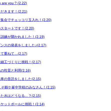
 you ? (2.22)
きます！(2.21)
集会でチェッコリ玉入れ！(2.20)
タートです！(2.20)
練が開かれました！(2.19)
スの発表をしました♪(2.17)
重ねて…(2.17)
工づくりに挑戦！(2.17)
性質と利用(2.16)
の音読をしました(2.15)
うこそ鶴ケ峯中学校のみなさん！(2.15)
水はどうなる…？(2.15)
ットボールに挑戦！(2.14)