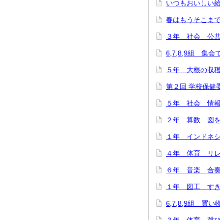
いつもおいしい給
春はもうそこまで…(
３年 社会 公共施
6,7,8,9組 集
５年 大根の収穫に
第２回 学校保健委
５年 社会 情報
２年 算数 図をつ
１年 インドネシ
４年 体育 リレー
６年 音楽 合奏
１年 図工 すき
6,7,8,9組 買