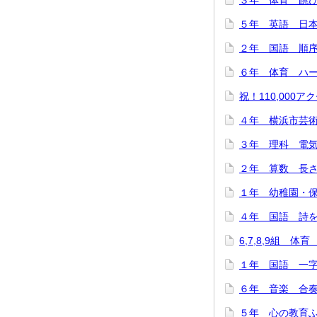
３年 体育 跳び箱
５年 英語 日本
２年 国語 順序と
６年 体育 ハード
祝！110,000アク
４年 横浜市芸術
３年 理科 電気を
２年 算数 長さは
１年 幼稚園・保
４年 国語 詩をつ
6,7,8,9組 体
１年 国語 一字
６年 音楽 合奏で
５年 心の教育ふれ