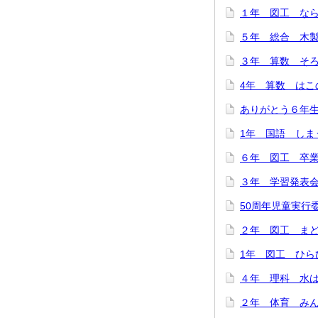
１年 図工 ならん
５年 総合 木製
３年 算数 そろば
4年 算数 はこの
ありがとう６年生！
1年 国語 しまう
６年 図工 卒業
３年 学習発表会を
50周年児童実行委
２年 図工 まどか
1年 図工 ひらひ
４年 理科 水は冷
２年 体育 みんな