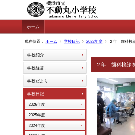
ホーム
現在位置：
ホーム
学校日記
2022年度
２年 歯科検診を
学校紹介
２年 歯科検診を行
学校経営
学校だより
学校日記
2026年度
2025年度
2024年度