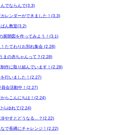
でならんで(3.3)
カレンダーができました！(3.3)
ん教室(3.2)
展開図を作ってみよう！(3.1)
たてわりお別れ集会 (2.28)
まの赤ちゃんって？(2.28)
制作に取り組んでいます！(2.28)
行いました！(2.27)
員会活動中！(2.27)
らこんにちは！(2.24)
らゆれて(2.24)
やすとどうなる…？(2.22)
で長縄にチャレンジ！(2.22)