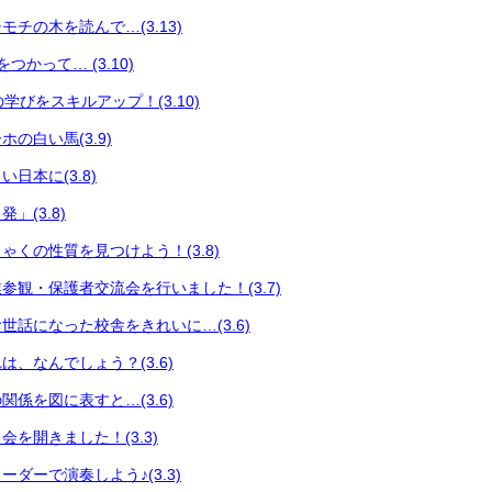
チの木を読んで…(3.13)
つかって… (3.10)
々の学びをスキルアップ！(3.10)
の白い馬(3.9)
日本に(3.8)
」(3.8)
ゃくの性質を見つけよう！(3.8)
参観・保護者交流会を行いました！(3.7)
世話になった校舎をきれいに…(3.6)
、なんでしょう？(3.6)
係を図に表すと…(3.6)
を開きました！(3.3)
ダーで演奏しよう♪(3.3)