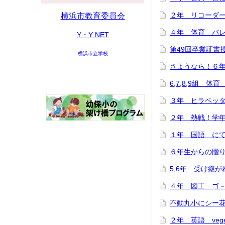
２年 リコーダー講
横浜市教育委員会
４年 体育 バレー
Y・Y NET
第49回卒業証書授与
横浜市立学校
さようなら！６年生
6,7,8,9組 体育
３年 ヒラベッタ
２年 熱戦！学年ド
１年 国語 にてい
６年生からの贈り物♪
5,6年 受け継がれ
４年 図工 ゴ－ゴ
不動丸小にシー花ち
２年 英語 veget