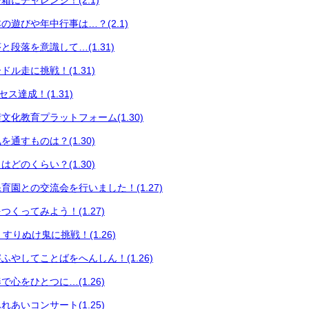
にチャレンジ！(2.1)
の遊びや年中行事は…？(2.1)
段落を意識して…(1.31)
ル走に挑戦！(1.31)
セス達成！(1.31)
文化教育プラットフォーム(1.30)
通すものは？(1.30)
どのくらい？(1.30)
育園との交流会を行いました！(1.27)
くってみよう！(1.27)
育 すりぬけ鬼に挑戦！(1.26)
ふやしてことばをへんしん！(1.26)
心をひとつに…(1.26)
あいコンサート(1.25)