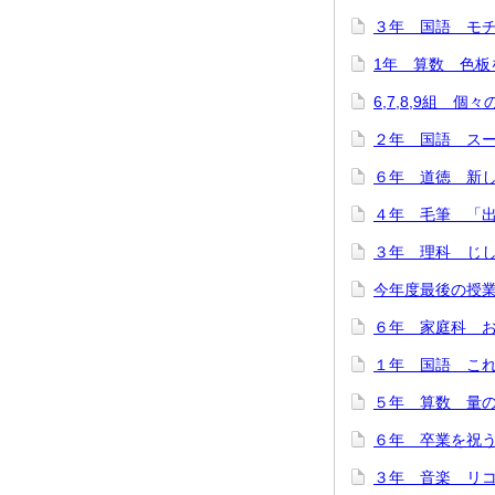
３年 国語 モチモ
1年 算数 色板を
6,7,8,9組 個
２年 国語 スーホ
６年 道徳 新しい
４年 毛筆 「出発
３年 理科 じし
今年度最後の授業
６年 家庭科 お
１年 国語 これは
５年 算数 量の関
６年 卒業を祝う会
３年 音楽 リコー