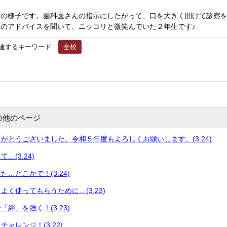
診
の様子です。歯科医さんの指示にしたがって、口を大きく開けて診察
のアドバイスを聞いて、ニッコリと微笑んでいた２年生です♪
連するキーワード
全校
の他のページ
がとうございました。令和５年度もよろしくお願いします。(3.24)
…(3.24)
…どこかで！(3.24)
よく使ってもらうために…(3.23)
絆」を強く！(3.23)
ャレンジ！(3.22)