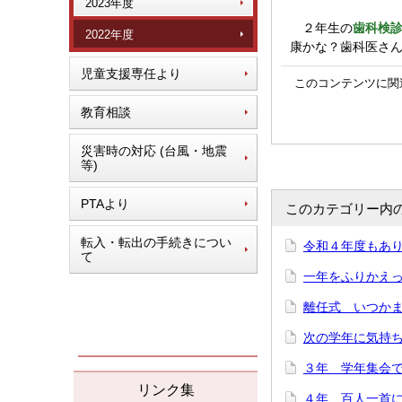
2023年度
２年生の
歯科検
2022年度
康かな？歯科医さん
児童支援専任より
このコンテンツに関
教育相談
災害時の対応 (台風・地震
等)
PTAより
このカテゴリー内
転入・転出の手続きについ
令和４年度もあり
て
一年をふりかえって
離任式 いつかまた
次の学年に気持ち
３年 学年集会で「
リンク集
４年 百人一首にチ