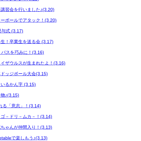
習会を行いました♪(3.20)
ボールでアタック！(3.20)
式 (3.17)
！卒業生を送る会 (3.17)
 パスを巧みに！(3.16)
イザウルスが生まれたよ！(3.16)
ッジボール大会(3.15)
るかん字 (3.15)
(3.15)
る「意志」！(3.14)
－ドリ－ムカ－！(3.14)
ゃんが仲間入り！(3.13)
ableで楽しもう♪(3.13)